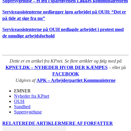
Supersygehuse – et led i spareøvelsen Løkkes kommunalreform
Serviceassistenterne nedlægger igen arbejdet på OUH: “Det er
på tide at sige fra nu”
Serviceassistenterne på OUH nedlagde arbejdet i protest mod
de umulige arbejdsforhold
Dette er en artikel fra KPnet. Se flere artikler og følg med på
KPNET.DK – NYHEDER HVOR DER KÆMPES
– eller på
FACEBOOK
Udgives af
APK – Arbejderpartiet Kommunisterne
EMNER
Nyheder fra KPnet
OUH
Sundhed
Supersygehuse
RELATEREDE ARTIKLER
MERE AF FORFATTER