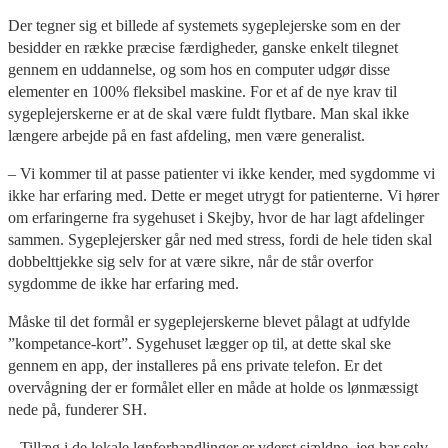
Der tegner sig et billede af systemets sygeplejerske som en der
besidder en række præcise færdigheder, ganske enkelt tilegnet
gennem en uddannelse, og som hos en computer udgør disse
elementer en 100% fleksibel maskine. For et af de nye krav til
sygeplejerskerne er at de skal være fuldt flytbare. Man skal ikke
længere arbejde på en fast afdeling, men være generalist.
– Vi kommer til at passe patienter vi ikke kender, med sygdomme vi
ikke har erfaring med. Dette er meget utrygt for patienterne. Vi hører
om erfaringerne fra sygehuset i Skejby, hvor de har lagt afdelinger
sammen. Sygeplejersker går ned med stress, fordi de hele tiden skal
dobbelttjekke sig selv for at være sikre, når de står overfor
sygdomme de ikke har erfaring med.
Måske til det formål er sygeplejerskerne blevet pålagt at udfylde
”kompetance-kort”. Sygehuset lægger op til, at dette skal ske
gennem en app, der installeres på ens private telefon. Er det
overvågning der er formålet eller en måde at holde os lønmæssigt
nede på, funderer SH.
– Tillæg i de lokale lønforhandlinger er yderst sjældne, jeg har selv