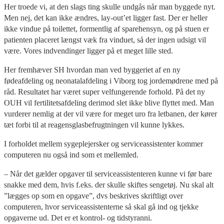
Her troede vi, at den slags ting skulle undgås når man byggede nyt.
Men nej, det kan ikke ændres, lay-out’et ligger fast. Der er heller
ikke vindue på toilettet, formentlig af sparehensyn, og på stuen er
patienten placeret længst væk fra vinduet, så der ingen udsigt vil
være. Vores indvendinger ligger på et meget lille sted.
Her fremhæver SH hvordan man ved byggeriet af en ny
fødeafdeling og neonatalafdeling i Viborg tog jordemødrene med på
råd. Resultatet har været super velfungerende forhold. På det ny
OUH vil fertilitetsafdeling derimod slet ikke blive flyttet med. Man
vurderer nemlig at der vil være for meget uro fra letbanen, der kører
tæt forbi til at reagensglasbefrugtningen vil kunne lykkes.
I forholdet mellem sygeplejersker og serviceassistenter kommer
computeren nu også ind som et mellemled.
– Når det gælder opgaver til serviceassistenteren kunne vi før bare
snakke med dem, hvis f.eks. der skulle skiftes sengetøj. Nu skal alt
”lægges op som en opgave”, dvs beskrives skriftligt over
computeren, hvor serviceassistenterne så skal gå ind og tjekke
opgaverne ud. Det er et kontrol- og tidstyranni.