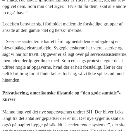
opgivet dem. Som min chef siger: ”Hvis du får dem, skal alle andre
jo også have”.
Ledelsen benytter sig i forholdet mellem de forskellige grupper af
ansatte af den gamle ’del og hersk’-metode.
– Serviceassistenterne har et hårdt og nedslidende arbejde og er
blevet pålagt ekstraarbejde. Sygeplejerskerne har været stærke og
sagt vi har for travlt. Opgaver er så lagt over på serviceassistenterne,
men uden der følger timer med. Som en slags protest nægter de at
udføre nogle af opgaverne, hvad der er helt forståeligt. Her er der
helt klart brug for at finde fælles fodslag, så vi ikke spilles ud mod
hinanden.
Privatisering, amerikanske tilstande
og ”den gode samtale”-
kurser
Mange ting ved det nye supersygehus undrer SH. Der bliver f.eks.
langt fra det antal sengepladser der er nu. Det nye sygehus skal da
også på papiret bygge på såkaldt ”accelererende systemer”, der skal