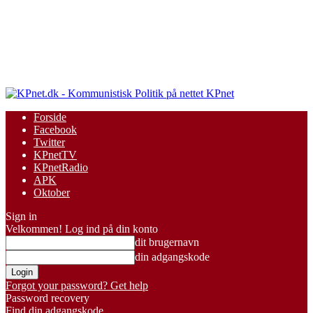
KPnet
Forside
Facebook
Twitter
KPnetTV
KPnetRadio
APK
Oktober
Sign in
Velkommen! Log ind på din konto
dit brugernavn
din adgangskode
Forgot your password? Get help
Password recovery
Find din adgangskode