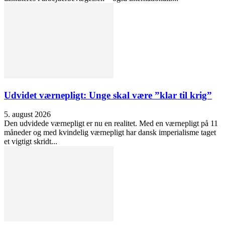
Udvidet værnepligt: Unge skal være ”klar til krig”
5. august 2026
Den udvidede værnepligt er nu en realitet. Med en værnepligt på 11
måneder og med kvindelig værnepligt har dansk imperialisme taget
et vigtigt skridt...