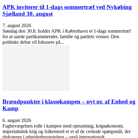
APK inviterer til 1-dags sommertræf ved Nykøbing
Sjælland 30. august
7. august 2026
Søndag den 30.8. holder APK i København et 1-dags sommertræf
for at samle partikammerater, familie og partiets venner. Den
politiske debat vil fokusere på...
Brændpunkter i klassekampen – nyt nr. af Enhed og
Kamp
6. august 2026
Fagbevægelsen rolle i kampen mod oprustning, krigsøkonomi,
imperialistisk krig og folkemord er et af de centrale spørgsmål, der
diskuteres i arbejderbevægelsen – også internationalt....