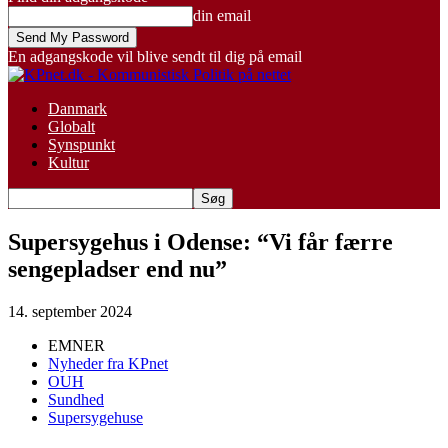
din email
En adgangskode vil blive sendt til dig på email
Danmark
Globalt
Synspunkt
Kultur
Supersygehus i Odense: “Vi får færre
sengepladser end nu”
14. september 2024
EMNER
Nyheder fra KPnet
OUH
Sundhed
Supersygehuse