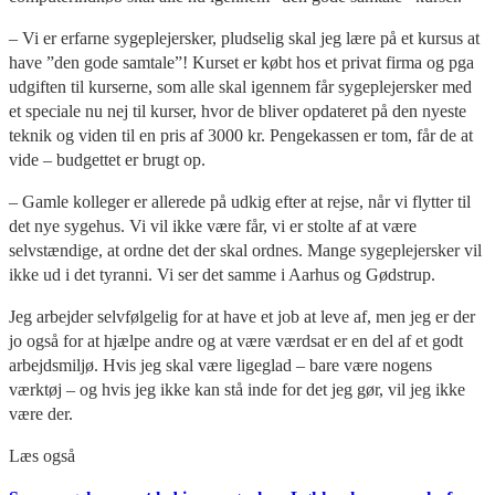
– Vi er erfarne sygeplejersker, pludselig skal jeg lære på et kursus at
have ”den gode samtale”! Kurset er købt hos et privat firma og pga
udgiften til kurserne, som alle skal igennem får sygeplejersker med
et speciale nu nej til kurser, hvor de bliver opdateret på den nyeste
teknik og viden til en pris af 3000 kr. Pengekassen er tom, får de at
vide – budgettet er brugt op.
– Gamle kolleger er allerede på udkig efter at rejse, når vi flytter til
det nye sygehus. Vi vil ikke være får, vi er stolte af at være
selvstændige, at ordne det der skal ordnes. Mange sygeplejersker vil
ikke ud i det tyranni. Vi ser det samme i Aarhus og Gødstrup.
Jeg arbejder selvfølgelig for at have et job at leve af, men jeg er der
jo også for at hjælpe andre og at være værdsat er en del af et godt
arbejdsmiljø. Hvis jeg skal være ligeglad – bare være nogens
værktøj – og hvis jeg ikke kan stå inde for det jeg gør, vil jeg ikke
være der.
Læs også