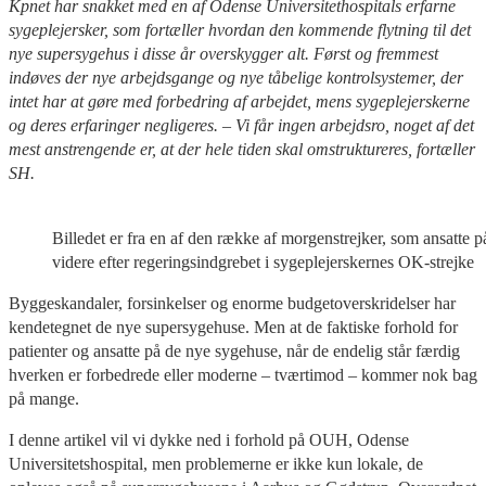
Kpnet har snakket med en a
f Odense Universitethospitals
erfarne
sygeplejersker, som
fortæller hvordan den kommende flytning til det
nye
super
sygehus
i disse å
r
overskygger alt. Først og fremmest
indøves der nye arbejdsgange
og
nye tåbelige
kontrolsystemer
, der
intet har at gøre med forbedring af arbejdet,
mens
sygeplejerskerne
og deres erfaringer
negligeres.
–
Vi får ingen arbejdsro, noget af det
mest anstrengende er, at der hele tiden skal omstruktureres,
fortæller
SH
.
Billedet er fra en af den række af morgenstrejker, som ansatt
videre efter regeringsindgrebet i sygeplejerskernes OK-strejke
Byggeskandaler, forsinkelser og enorme budgetoverskridelser har
kendetegnet de nye supersygehuse. Men at de faktiske forhold for
patienter og ansatte på de nye sygehuse, når de endelig står færdig
hverken er forbedrede eller moderne – tværtimod – kommer nok bag
på mange.
I denne artikel vil vi dykke ned i forhold på OUH, Odense
Universitetshospital, men problemerne er ikke kun lokale, de