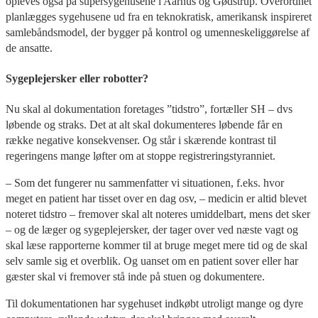
opleves også på supersygehusene i Aarhus og Gødstrup. Overordnet
planlægges sygehusene ud fra en teknokratisk, amerikansk inspireret
samlebåndsmodel, der bygger på kontrol og umenneskeliggørelse af
de ansatte.
Sygeplejersker eller robotter?
Nu skal al dokumentation foretages ”tidstro”, fortæller SH – dvs
løbende og straks. Det at alt skal dokumenteres løbende får en
række negative konsekvenser. Og står i skærende kontrast til
regeringens mange løfter om at stoppe registreringstyranniet.
– Som det fungerer nu sammenfatter vi situationen, f.eks. hvor
meget en patient har tisset over en dag osv, – medicin er altid blevet
noteret tidstro – fremover skal alt noteres umiddelbart, mens det sker
– og de læger og sygeplejersker, der tager over ved næste vagt og
skal læse rapporterne kommer til at bruge meget mere tid og de skal
selv samle sig et overblik. Og uanset om en patient sover eller har
gæster skal vi fremover stå inde på stuen og dokumentere.
Til dokumentationen har sygehuset indkøbt utroligt mange og dyre