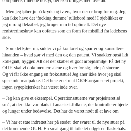
computere, rullende udstyr, der skal bringes med overalt.
– Men jeg løber jo på kryds og tværs, hvor der er brug for mig. Jeg
kan ikke have det ‘fucking dumme’ rullebord med! I øjeblikket er
jeg utrolig fleksibel, jeg bruger min tid optimalt. Det nye
registreringskrav kan opfattes som en form for mistillid fra ledelsens
side.
– Som det kører nu, sidder vi på kontoret og sparrer og konsulterer
hinanden – hvad gør vi med den og den patient. Vi snakker også lidt
kollegialt, hygger. Alt det der skaber et godt arbejdsmiljø. På det ny
OUH skal vi dokumentere alene og hver for sig, ude på stuerne.
Og vi får ikke engang en frokoststue! Jeg aner ikke hvor jeg skal
spise min madpakke. Det hele er et rent DJØF-organiseret projekt,
ingen sygeplejersker har været inde over.
– Jeg kan give et eksempel. Operationsstuerne var projekteret så
små, at der ikke var plads til anæstesi-folkene, der kontrollerer hjerte
og lunger under bedøvelse. Det har de været nødt til at lave om.
– Vi har et stue indrettet her på stedet, der svarer til de nye stuer på
det kommende OUH. En smal gang til toilettet udgør en flaskehals.