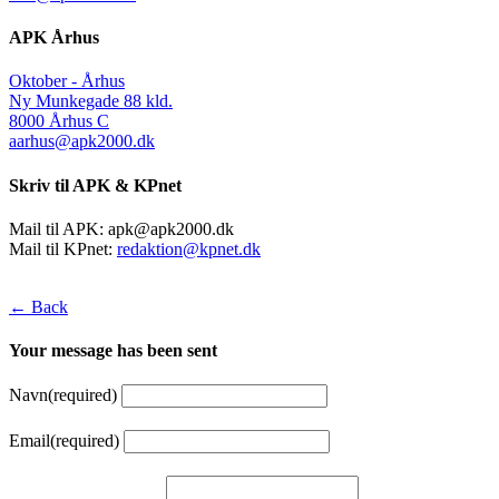
APK Århus
Oktober - Århus
Ny Munkegade 88 kld.
8000 Århus C
aarhus@apk2000.dk
Skriv til APK & KPnet
Mail til APK:
apk@apk2000.dk
Mail til KPnet:
redaktion@kpnet.dk
← Back
Your message has been sent
Navn
(required)
Email
(required)