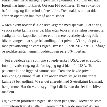
sende patienterne hurtigere igennem sygehuset. Hvordan det skal
foregå har ingen forklaret. Og som FH pointerer: Til en voksende
befolkning, og ikke mindst flere ældre. Der snakkes om, at tiden
efter en operation kan foregå andre steder.
– Men hvem holder så øje? Ikke lægerne med speciale. Det er ting
vi ikke rigtig kan få svar på. Min egen teori er at sygehusvæsenet får
stadig mindre kapacitet, bliver endnu mere overbebyrdet og folk
bliver tvunget til at søge behandling i det private. Vi er godt på vej
med privatisering af vores sygehusvæsen. Siden 2012 har EU pålagt
os nedskæringer gennem budgetloven på 2-3% hvert år.
– Jeg arbejdede selv som ung sygeplejerske i USA. Jeg er absolut
imod privatisering, og derfor tog jeg også hjem fra USA. To
patienter kunne ligge på samme stue. Den ene havde privat
forsikring og kunne få alt. Den anden måtte sælge sit hus for at
kunne få behandling. Vi ser det allerede med Sygesikring Danmark
herhjemme. Har du været syg tidligt i dit liv kan du slet ikke blive
medlem.
Og hvordan prioriterer sygehusledelsen pengene? Udover de store
computerindkøb skal alle nu igennem ”den gode samtale”-kurser.