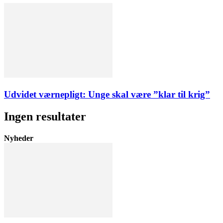
Udvidet værnepligt: Unge skal være ”klar til krig”
Ingen resultater
Nyheder