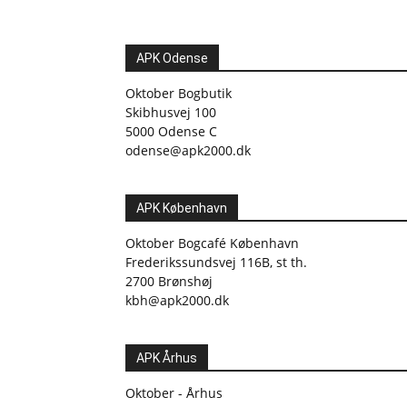
APK Odense
Oktober Bogbutik
Skibhusvej 100
5000 Odense C
odense@apk2000.dk
APK København
Oktober Bogcafé København
Frederikssundsvej 116B, st th.
2700 Brønshøj
kbh@apk2000.dk
APK Århus
Oktober - Århus