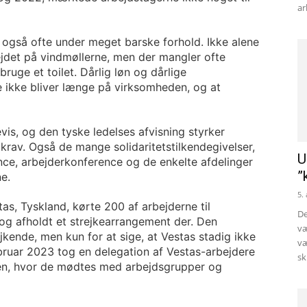
ar
 også ofte under meget barske forhold. Ikke alene
ejdet på vindmøllerne, men der mangler ofte
 bruge et toilet. Dårlig løn og dårlige
e ikke bliver længe på virksomheden, og at
vis, og den tyske ledelses afvisning styrker
 krav. Også de mange solidaritetstilkendegivelser,
U
nce, arbejderkonference og de enkelte afdelinger
”
ne.
5.
as, Tyskland, kørte 200 af arbejderne til
De
g afholdt et strejkearrangement der. Den
væ
kende, men kun for at sige, at Vestas stadig ikke
væ
bruar 2023 tog en delegation af Vestas-arbejdere
sk
en, hvor de mødtes med arbejdsgrupper og