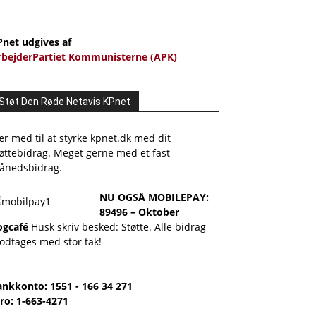
Pnet udgives af
rbejderPartiet Kommunisterne (APK)
Støt Den Røde Netavis KPnet
r med til at styrke kpnet.dk med dit
øttebidrag. Meget gerne med et fast
ånedsbidrag.
NU OGSÅ MOBILEPAY:
89496 – Oktober
ogcafé
Husk skriv besked: Støtte. Alle bidrag
odtages med stor tak!
ankkonto: 1551 - 166 34 271
ro: 1-663-4271