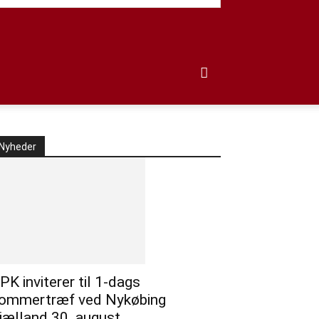
Nyheder
PK inviterer til 1-dags
ommertræf ved Nykøbing
jælland 30. august