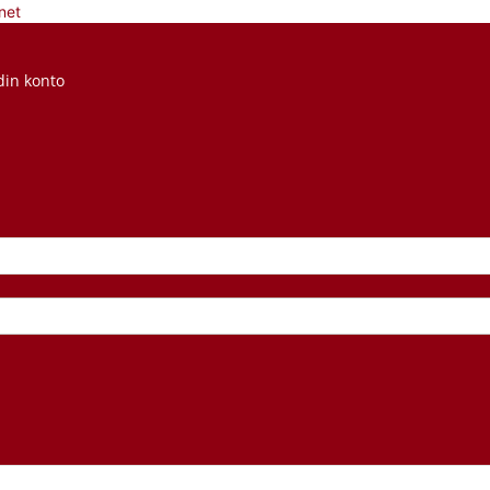
net
din konto