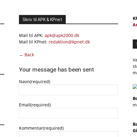
K
Skriv til APK & KPnet
A
Mail til APK:
apk@apk2000.dk
Mail til KPnet:
redaktion@kpnet.dk
← Back
Væ
st
Your message has been sent
m
Navn
(required)
B
Email
(required)
m
B
Kommentar
(required)
Gi