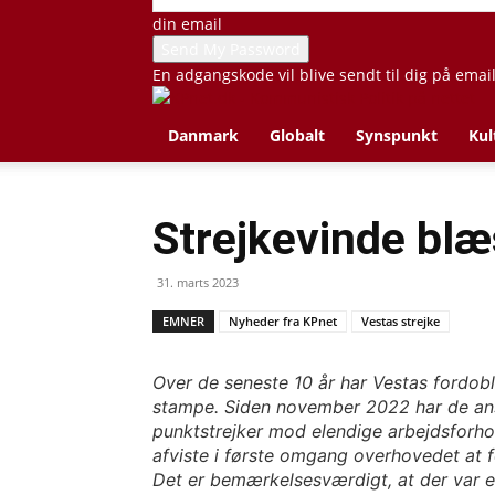
din email
En adgangskode vil blive sendt til dig på emai
Danmark
Globalt
Synspunkt
Kul
Strejkevinde blæ
31. marts 2023
EMNER
Nyheder fra KPnet
Vestas strejke
Over de seneste 10 år har Vestas fordob
stampe. Siden november 2022 har de ans
punktstrejker mod elendige arbejdsforho
afviste i første omgang overhovedet at 
Det er bemærkelsesværdigt, at der var e