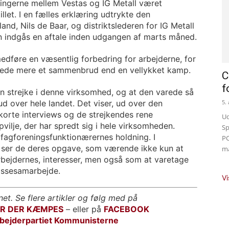
ingerne mellem Vestas og IG Metall været
llet. I en fælles erklæring udtrykte den
and, Nils de Baar, og distriktslederen for IG Metall
r kan indgås en aftale inden udgangen af marts måned.
medføre en væsentlig forbedring for arbejderne, for
gnede mere et sammenbrud end en vellykket kamp.
C
f
n strejke i denne virksomhed, og at den varede så
ud over hele landet. Det viser, ud over den
5.
korte interviews og de strejkendes rene
Ud
lje, der har spredt sig i hele virksomheden.
Sp
 fagforeningsfunktionærernes holdning. I
PC
r ser de deres opgave, som værende ikke kun at
ma
bejdernes, interesser, men også som at varetage
lassesamarbejde.
Vi
net. Se flere artikler og følg med på
OR DER KÆMPES
– eller på
FACEBOOK
bejderpartiet Kommunisterne