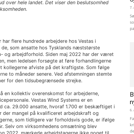
ud over hele landet. Det viser den beslutsomhed
7.
virksomheden.
Sø
so
pa
 har flere hundrede arbejdere hos Vestas i
i de, som ansatte hos Tysklands næststørste
n- og arbejdforhold. Siden maj 2022 har der været
en, men ledelsen forsøgte at føre forhandlingerne
t kollegerne afviste på det kraftigste. Som følge
gerne to måneder senere. Ved afstemningen stemte
r for den tidsubegrænsede strejke.
pnå en kollektiv overenskomst for arbejderne,
B
icepersonale. Vestas Wind Systems er en
n
d ca. 29.000 ansatte, hvoraf 1.700 er beskæftiget i
6.
 der mangel på kvalificeret arbejdskraft og
Fa
ngerne, som tidligere var forholdsvis gode, er ifølge
kr
 år. Selv om virksomhedens omsætning blev
de
2 og 2022, mærkede arbejdstagerne ikke noget til