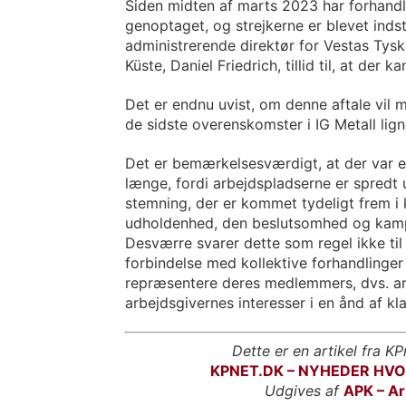
Siden midten af marts 2023 har forhandl
genoptaget, og strejkerne er blevet indsti
administrerende direktør for Vestas Tyskl
Küste, Daniel Friedrich, tillid til, at de
Det er endnu uvist, om denne aftale vil 
de sidste overenskomster i IG Metall li
Det er bemærkelsesværdigt, at der var e
længe, fordi arbejdspladserne er spredt 
stemning, der er kommet tydeligt frem i 
udholdenhed, den beslutsomhed og kampvi
Desværre svarer dette som regel ikke til
forbindelse med kollektive forhandlinge
repræsentere deres medlemmers, dvs. ar
arbejdsgivernes interesser i en ånd af k
Dette er en artikel fra KP
KPNET.DK – NYHEDER HV
Udgives af
APK – Ar