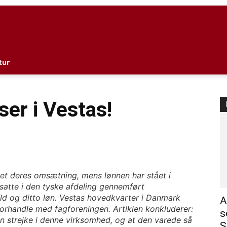
l
tur
ser i Vestas!
let deres omsætning, mens lønnen har stået i
atte i den tyske afdeling gennemført
ld og ditto løn. Vestas hovedkvarter i Danmark
A
forhandle med fagforeningen. Artiklen konkluderer:
s
n strejke i denne virksomhed, og at den varede så
S