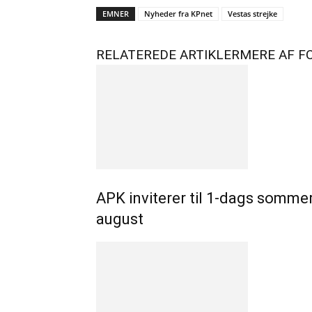
EMNER
Nyheder fra KPnet
Vestas strejke
RELATEREDE ARTIKLER
MERE AF F
APK inviterer til 1-dags somme
august