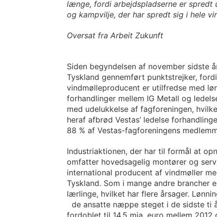
længe, fordi arbejdspladserne er spredt 
og kampvilje, der har spredt sig i hele 
Oversat fra Arbeit Zukunft
Siden begyndelsen af november sidste år
Tyskland gennemført punktstrejker, ford
vindmølleproducent er utilfredse med lø
forhandlinger mellem IG Metall og ledels
med udelukkelse af fagforeningen, hvilke
heraf afbrød Vestas’ ledelse forhandlin
88 % af Vestas-fagforeningens medlemme
Industriaktionen, der har til formål at o
omfatter hovedsagelig montører og serv
international producent af vindmøller me
Tyskland. Som i mange andre brancher er
lærlinge, hvilket har flere årsager. Lønni
de ansatte næppe steget i de sidste ti
fordoblet til 14,5 mia. euro mellem 201