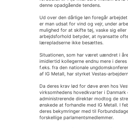
denne opadgående tendens.
Ud over den dårlige løn foregår arbejdet
er man udsat for vind og vejr, under arb
mulighed for at skifte tøj, vaske sig eller
arbejdsforhold betyder, at nyansatte oft
lærepladserne ikke besættes.
Situationen, som har været uændret i åre
imidlertid kollegerne endnu mere i deres
f.eks. fra den nationale ungdomskonfere
af IG Metall, har styrket Vestas-arbejder
Da deres krav lød for døve øren hos Vest
virksomhedens hovedkvarter i Danmark o
administrerende direktør modtog de strej
ønskede at forhandle med IG Metall. I fe
deres bekymringer med til Forbundsdag
forskellige parlamentsmedlemmer.