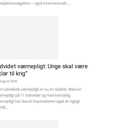
bejderbevægelsen – også internationalt....
dvidet værnepligt: Unge skal være
klar til krig”
 august 2026
n udvidede værnepligt er nu en realitet. Med en
rnepligt på 11 måneder og med kvindelig
rnepligt har dansk imperialisme taget et vigtigt
ridt...