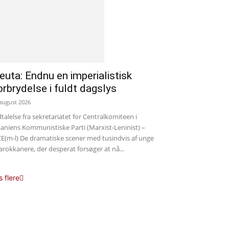
euta: Endnu en imperialistisk
orbrydelse i fuldt dagslys
 august 2026
talelse fra sekretariatet for Centralkomiteen i
aniens Kommunistiske Parti (Marxist-Leninist) –
E(m-l) De dramatiske scener med tusindvis af unge
rokkanere, der desperat forsøger at nå...
s flere