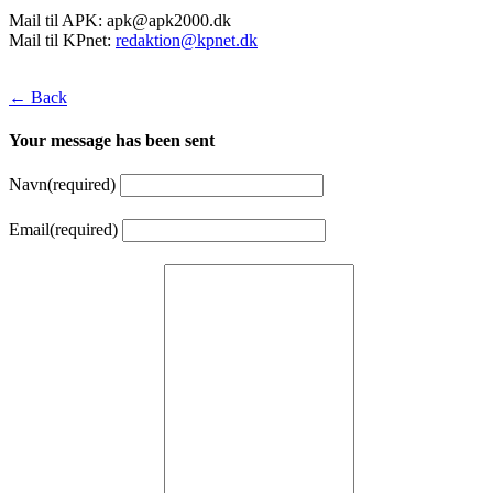
Mail til APK:
apk@apk2000.dk
Mail til KPnet:
redaktion@kpnet.dk
← Back
Your message has been sent
Navn
(required)
Email
(required)