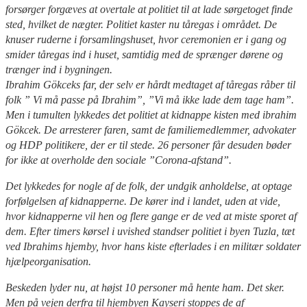
forsørger forgæves at overtale at politiet til at lade sørgetoget finde
sted, hvilket de nægter. Politiet kaster nu tåregas i området. De
knuser ruderne i forsamlingshuset, hvor ceremonien er i gang og
smider tåregas ind i huset, samtidig med de sprænger dørene og
trænger ind i bygningen.
Ibrahim Gökceks far, der selv er hårdt medtaget af tåregas råber til
folk ” Vi må passe på Ibrahim”, ”Vi må ikke lade dem tage ham”.
Men i tumulten lykkedes det politiet at kidnappe kisten med ibrahim
Gökcek. De arresterer faren, samt de familiemedlemmer, advokater
og HDP politikere, der er til stede. 26 personer får desuden bøder
for ikke at overholde den sociale ”Corona-afstand”.
Det lykkedes for nogle af de folk, der undgik anholdelse, at optage
forfølgelsen af kidnapperne. De kører ind i landet, uden at vide,
hvor kidnapperne vil hen og flere gange er de ved at miste sporet af
dem. Efter timers kørsel i uvished standser politiet i byen Tuzla, tæt
ved Ibrahims hjemby, hvor hans kiste efterlades i en militær soldater
hjælpeorganisation.
Beskeden lyder nu, at højst 10 personer må hente ham. Det sker.
Men på vejen derfra til hjembyen Kayseri stoppes de af