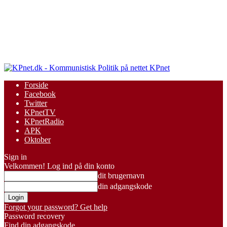
KPnet
Forside
Facebook
Twitter
KPnetTV
KPnetRadio
APK
Oktober
Sign in
Velkommen! Log ind på din konto
dit brugernavn
din adgangskode
Forgot your password? Get help
Password recovery
Find din adgangskode