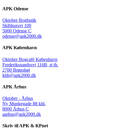
APK Odense
Oktober Bogbutik
Skibhusvej 100
5000 Odense C
odense@apk2000.dk
APK København
Oktober Bogcafé København
Frederikssundsvej 116B, st th.
2700 Brønshøj
kbh@apk2000.dk
APK Århus
Oktober - Århus
Ny Munkegade 88 kld.
8000 Århus C
aarhus@apk2000.dk
Skriv til APK & KPnet