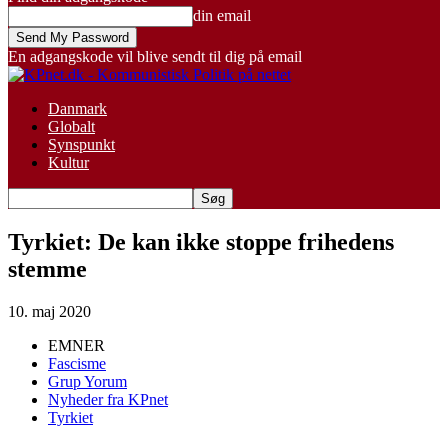
din email
En adgangskode vil blive sendt til dig på email
Danmark
Globalt
Synspunkt
Kultur
Tyrkiet: De kan ikke stoppe frihedens
stemme
10. maj 2020
EMNER
Fascisme
Grup Yorum
Nyheder fra KPnet
Tyrkiet