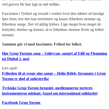
ved graven fik hun lagt en rød nellike.
Fascismen i Tyrkiet og overalt i verden hvor den stikker sit hæslige
fjæs frem, tror den kan terrorisere og knuse frihedens stemme og
frihedens sange. Det vil aldrig lykkes. Lige meget hvor meget de
forbyder, dræber og knuser, så er frihedens stemme livets og folket
stemme.
Sammen går vi mod fascismen. Frihed for folket.
Hør Grup Yorums sang – Güleycan, sunget af Eilif og Flemming
på Digital 1. maj
Læs også:
Friheden til at synge sine sange – Helin Bölek, forsanger i Grup
Yorum er død af sultestrejke
Tyrkiske Grup Yorum fængslet, medlemmerne torteret,
instrumenterne ødelagt: Appel om international solidaritet
Facebook Grup Yorum