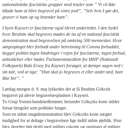
nationalistiske fascistiske grupper med trusler som ” Vi vil ikke
tillade ham at blive begravet på vores jord”, ”Selv hvis I gør det,
graver vi ham op og brænder ham”.
I byen Kayseri er fascisterne også blevet underrettet. I den bydel
hvor Ibrahim skal begraves mødes de nu af en national fascistisk
demonstration mod begravelsen på omkring 500 mennesker. Hvor
sørgeoptoget blev forbudt under henvisning til Corona forbuddet,
lægger politiet ingen hindringer i vejen for fascisterne, ingen forbud,
anholdelser eller bøder. Parlamentsmedlem fra MHP (Nationalt
Folkeparti) Baki Ersoy fra Kayseri forsøger, at dæmpe sagen ned i
sin tale, ved at sige: ”Han skal jo begraves et eller andet sted, bare
ikke her”. ”
Lørdag morgen d. 9. maj lykkedes det at få Ibrahim Gökcek
begravet på alevie begravelsespladsen i Kayseri.
To Grup Yorum-bandmedlemmer, herunder Gökçeks kone sidder
forsat fængslet som politiske fanger.
Som en sidste magtdemonstration blev Gökceks kone nægtet
mulighed for at deltage i begravelsen lige indtil sidste øjeblik. Hun
blev derefter ført dertil med militær eskorte og omringet af militær