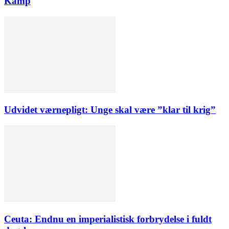
Kamp
Udvidet værnepligt: Unge skal være ”klar til krig”
Ceuta: Endnu en imperialistisk forbrydelse i fuldt