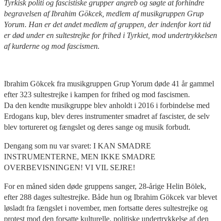
Tyrkisk politi og fascistiske grupper angreb og søgte at forhindre
begravelsen af Ibrahim Gökcek, medlem af musikgruppen Grup
Yorum. Han er det andet medlem af gruppen, der indenfor kort tid
er død under en sultestrejke for frihed i Tyrkiet, mod undertrykkelsen
af kurderne og mod fascismen.
Ibrahim Gökcek fra musikgruppen Grup Yorum døde 41 år gammel
efter 323 sultestrejke i kampen for frihed og mod fascismen.
Da den kendte musikgruppe blev anholdt i 2016 i forbindelse med
Erdogans kup, blev deres instrumenter smadret af fascister, de selv
blev tortureret og fængslet og deres sange og musik forbudt.
Dengang som nu var svaret: I KAN SMADRE
INSTRUMENTERNE, MEN IKKE SMADRE
OVERBEVISNINGEN! VI VIL SEJRE!
For en måned siden døde gruppens sanger, 28-årige Helin Bölek,
efter 288 dages sultestrejke. Både hun og Ibrahim Gökcek var blevet
løsladt fra fængslet i november, men fortsatte deres sultestrejke og
protest mod den forsatte kulturelle, politiske undertrykkelse af den