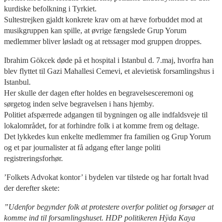
kurdiske befolkning i Tyrkiet.
Sultestrejken gjaldt konkrete krav om at hæve forbuddet mod at
musikgruppen kan spille, at øvrige fængslede Grup Yorum
medlemmer bliver løsladt og at retssager mod gruppen droppes.
Ibrahim Gökcek døde på et hospital i Istanbul d. 7.maj, hvorfra han
blev flyttet til Gazi Mahallesi Cemevi, et alevietisk forsamlingshus i
Istanbul.
Her skulle der dagen efter holdes en begravelsesceremoni og
sørgetog inden selve begravelsen i hans hjemby.
Politiet afspærrede adgangen til bygningen og alle indfaldsveje til
lokalområdet, for at forhindre folk i at komme frem og deltage.
Det lykkedes kun enkelte medlemmer fra familien og Grup Yorum
og et par journalister at få adgang efter lange politi
registreringsforhør.
’Folkets Advokat kontor’ i bydelen var tilstede og har fortalt hvad
der derefter skete:
”Udenfor begynder folk at protestere overfor politiet og forsøger at
komme ind til forsamlingshuset. HDP politikeren Hÿda Kaya