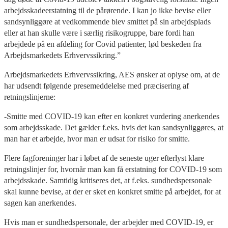
arbejdsskadeerstatning til de pårørende. I kan jo ikke bevise eller
sandsynliggøre at vedkommende blev smittet på sin arbejdsplads
eller at han skulle være i særlig risikogruppe, bare fordi han
arbejdede på en afdeling for Covid patienter, lød beskeden fra
Arbejdsmarkedets Erhvervssikring.”
Arbejdsmarkedets Erhvervssikring, AES ønsker at oplyse om, at de
har udsendt følgende presemeddelelse med præcisering af
retningslinjerne:
-Smitte med COVID-19 kan efter en konkret vurdering anerkendes
som arbejdsskade. Det gælder f.eks. hvis det kan sandsynliggøres, at
man har et arbejde, hvor man er udsat for risiko for smitte.
Flere fagforeninger har i løbet af de seneste uger efterlyst klare
retningslinjer for, hvornår man kan få erstatning for COVID-19 som
arbejdsskade. Samtidig kritiseres det, at f.eks. sundhedspersonale
skal kunne bevise, at der er sket en konkret smitte på arbejdet, for at
sagen kan anerkendes.
Hvis man er sundhedspersonale, der arbejder med COVID-19, er