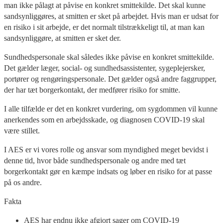
man ikke pålagt at påvise en konkret smittekilde. Det skal kunne
sandsynliggøres, at smitten er sket på arbejdet. Hvis man er udsat for
en risiko i sit arbejde, er det normalt tilstrækkeligt til, at man kan
sandsynliggøre, at smitten er sket der.
Sundhedspersonale skal således ikke påvise en konkret smittekilde.
Det gælder læger, social- og sundhedsassistenter, sygeplejersker,
portører og rengøringspersonale. Det gælder også andre faggrupper,
der har tæt borgerkontakt, der medfører risiko for smitte.
I alle tilfælde er det en konkret vurdering, om sygdommen vil kunne
anerkendes som en arbejdsskade, og diagnosen COVID-19 skal
være stillet.
I AES er vi vores rolle og ansvar som myndighed meget bevidst i
denne tid, hvor både sundhedspersonale og andre med tæt
borgerkontakt gør en kæmpe indsats og løber en risiko for at passe
på os andre.
Fakta
AES har endnu ikke afgjort sager om COVID-19