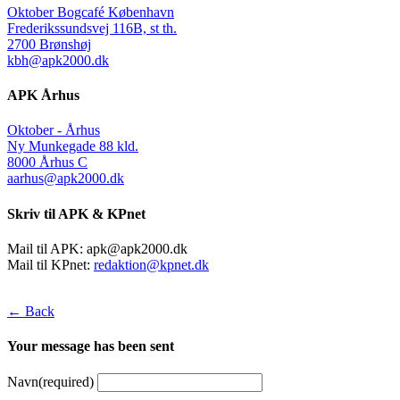
Oktober Bogcafé København
Frederikssundsvej 116B, st th.
2700 Brønshøj
kbh@apk2000.dk
APK Århus
Oktober - Århus
Ny Munkegade 88 kld.
8000 Århus C
aarhus@apk2000.dk
Skriv til APK & KPnet
Mail til APK:
apk@apk2000.dk
Mail til KPnet:
redaktion@kpnet.dk
← Back
Your message has been sent
Navn
(required)