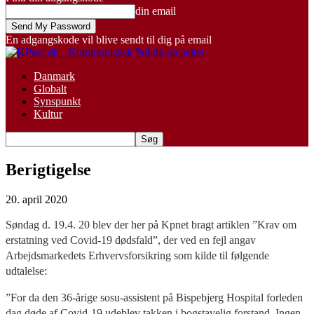
din email
En adgangskode vil blive sendt til dig på email
Danmark
Globalt
Synspunkt
Kultur
Berigtigelse
20. april 2020
Søndag d. 19.4. 20 blev der her på Kpnet bragt artiklen ”Krav om
erstatning ved Covid-19 dødsfald”, der ved en fejl angav
Arbejdsmarkedets Erhvervsforsikring som kilde til følgende
udtalelse:
”For da den 36-årige sosu-assistent på Bispebjerg Hospital forleden
dag døde af Covid-19 udeblev takken i bogstavelig forstand. Ingen