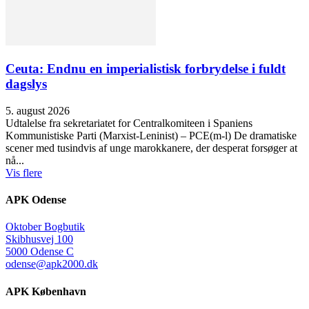
Ceuta: Endnu en imperialistisk forbrydelse i fuldt
dagslys
5. august 2026
Udtalelse fra sekretariatet for Centralkomiteen i Spaniens
Kommunistiske Parti (Marxist-Leninist) – PCE(m-l) De dramatiske
scener med tusindvis af unge marokkanere, der desperat forsøger at
nå...
Vis flere
APK Odense
Oktober Bogbutik
Skibhusvej 100
5000 Odense C
odense@apk2000.dk
APK København