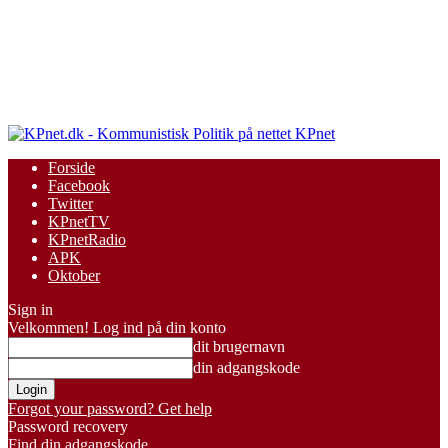
KPnet
Forside
Facebook
Twitter
KPnetTV
KPnetRadio
APK
Oktober
Sign in
Velkommen! Log ind på din konto
dit brugernavn
din adgangskode
Forgot your password? Get help
Password recovery
Find din adgangskode