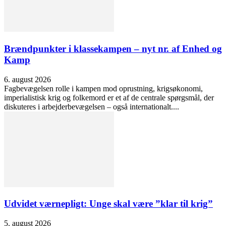
Brændpunkter i klassekampen – nyt nr. af Enhed og
Kamp
6. august 2026
Fagbevægelsen rolle i kampen mod oprustning, krigsøkonomi,
imperialistisk krig og folkemord er et af de centrale spørgsmål, der
diskuteres i arbejderbevægelsen – også internationalt....
Udvidet værnepligt: Unge skal være ”klar til krig”
5. august 2026