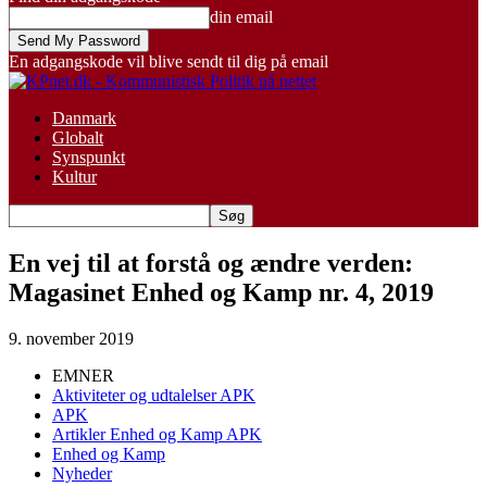
din email
En adgangskode vil blive sendt til dig på email
Danmark
Globalt
Synspunkt
Kultur
En vej til at forstå og ændre verden:
Magasinet Enhed og Kamp nr. 4, 2019
9. november 2019
EMNER
Aktiviteter og udtalelser APK
APK
Artikler Enhed og Kamp APK
Enhed og Kamp
Nyheder