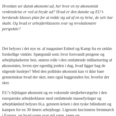
Hvordan ser dansk økonomi ud, her hvor en ny økonomisk
verdenskrise er ved at bryde ud? Hvad er den danske og EU’s
herskende klasses plan for at redde sig ud af en ny krise, de selv har
skabt. Og hvad er arbejderklassens svar og revolutionære
perspektiv?
Det belyses i det nye nr. af magasinet Enhed og Kamp fra en række
forskellige vinkler. Spørgsmål som: hvor forsvandt pengene og
arbejdspladserne hen, statens rolle i den omfattende militarisering af
økonomien, hvem ejer egentlig jorden i dag, hvad ligger bag de
stigende huslejer? Med den politiske økonomi kan vi ikke bare
gennemskue hvad der sker, men også baggrunden for, hvorfor der
sker.
EU’s fejlslagne økonomi og en voksende strejkebevægelse i den
europæiske arbejderklasse mod omfattende massefyringer og
arbejdsløshed belyses bl.a. gennem krisen i den tyske bilindustri og
kampen for en 30 timers arbejdsuge. Ligesom fascismens fremmarch
i Europa, og hvad vores svar må være, tages op.