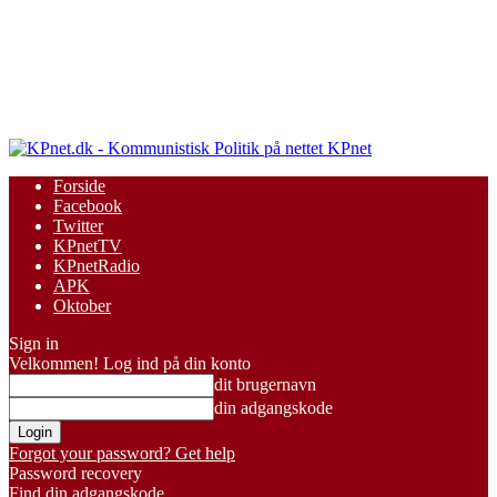
KPnet
Forside
Facebook
Twitter
KPnetTV
KPnetRadio
APK
Oktober
Sign in
Velkommen! Log ind på din konto
dit brugernavn
din adgangskode
Forgot your password? Get help
Password recovery
Find din adgangskode