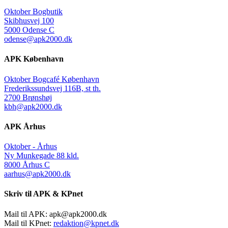
Oktober Bogbutik
Skibhusvej 100
5000 Odense C
odense@apk2000.dk
APK København
Oktober Bogcafé København
Frederikssundsvej 116B, st th.
2700 Brønshøj
kbh@apk2000.dk
APK Århus
Oktober - Århus
Ny Munkegade 88 kld.
8000 Århus C
aarhus@apk2000.dk
Skriv til APK & KPnet
Mail til APK:
apk@apk2000.dk
Mail til KPnet:
redaktion@kpnet.dk