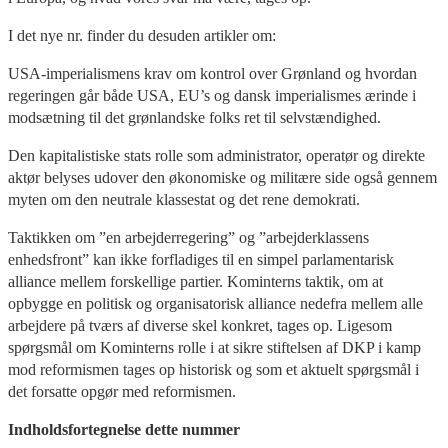
I det nye nr. finder du desuden artikler om:
USA-imperialismens krav om kontrol over Grønland og hvordan
regeringen går både USA, EU’s og dansk imperialismes ærinde i
modsætning til det grønlandske folks ret til selvstændighed.
Den kapitalistiske stats rolle som administrator, operatør og direkte
aktør belyses udover den økonomiske og militære side også gennem
myten om den neutrale klassestat og det rene demokrati.
Taktikken om ”en arbejderregering” og ”arbejderklassens
enhedsfront” kan ikke forfladiges til en simpel parlamentarisk
alliance mellem forskellige partier. Kominterns taktik, om at
opbygge en politisk og organisatorisk alliance nedefra mellem alle
arbejdere på tværs af diverse skel konkret, tages op. Ligesom
spørgsmål om Kominterns rolle i at sikre stiftelsen af DKP i kamp
mod reformismen tages op historisk og som et aktuelt spørgsmål i
det forsatte opgør med reformismen.
Indholdsfortegnelse dette nummer