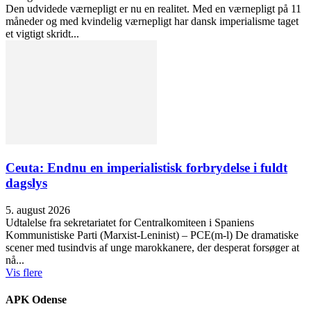
Den udvidede værnepligt er nu en realitet. Med en værnepligt på 11
måneder og med kvindelig værnepligt har dansk imperialisme taget
et vigtigt skridt...
Ceuta: Endnu en imperialistisk forbrydelse i fuldt
dagslys
5. august 2026
Udtalelse fra sekretariatet for Centralkomiteen i Spaniens
Kommunistiske Parti (Marxist-Leninist) – PCE(m-l) De dramatiske
scener med tusindvis af unge marokkanere, der desperat forsøger at
nå...
Vis flere
APK Odense