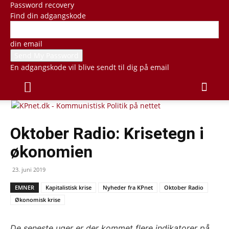
Password recovery
Find din adgangskode
din email
En adgangskode vil blive sendt til dig på email
Oktober Radio: Krisetegn i
økonomien
23. juni 2019
EMNER
Kapitalistisk krise
Nyheder fra KPnet
Oktober Radio
Økonomisk krise
De seneste uger er der kommet flere indikatorer på