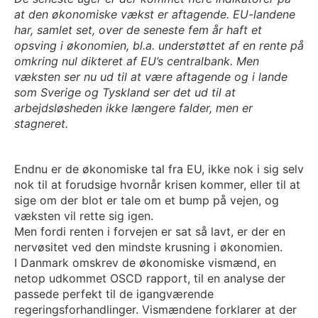
at den økonomiske vækst er aftagende. EU-landene
har, samlet set, over de seneste fem år haft et
opsving i økonomien, bl.a. understøttet af en rente på
omkring nul dikteret af EU’s centralbank. Men
væksten ser nu ud til at være aftagende og i lande
som Sverige og Tyskland ser det ud til at
arbejdsløsheden ikke længere falder, men er
stagneret.
Endnu er de økonomiske tal fra EU, ikke nok i sig selv
nok til at forudsige hvornår krisen kommer, eller til at
sige om der blot er tale om et bump på vejen, og
væksten vil rette sig igen.
Men fordi renten i forvejen er sat så lavt, er der en
nervøsitet ved den mindste krusning i økonomien.
I Danmark omskrev de økonomiske vismænd, en
netop udkommet OSCD rapport, til en analyse der
passede perfekt til de igangværende
regeringsforhandlinger. Vismændene forklarer at der