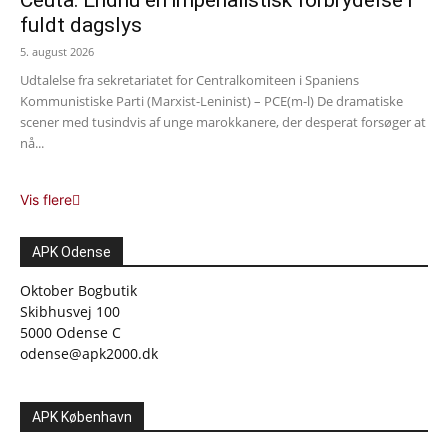
Ceuta: Endnu en imperialistisk forbrydelse i
fuldt dagslys
5. august 2026
Udtalelse fra sekretariatet for Centralkomiteen i Spaniens
Kommunistiske Parti (Marxist-Leninist) – PCE(m-l) De dramatiske
scener med tusindvis af unge marokkanere, der desperat forsøger at
nå...
Vis flere
APK Odense
Oktober Bogbutik
Skibhusvej 100
5000 Odense C
odense@apk2000.dk
APK København