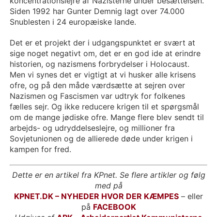
koncentrationslejre af Nazisterne under besættelsen.
Siden 1992 har Gunter Demnig lagt over 74.000
Snublesten i 24 europæiske lande.
Det er et projekt der i udgangspunktet er svært at
sige noget negativt om, det er en god ide at erindre
historien, og nazismens forbrydelser i Holocaust.
Men vi synes det er vigtigt at vi husker alle krisens
ofre, og på den måde værdsætte at sejren over
Nazismen og Fascismen var udtryk for folkenes
fælles sejr. Og ikke reducere krigen til et spørgsmål
om de mange jødiske ofre. Mange flere blev sendt til
arbejds- og udryddelseslejre, og millioner fra
Sovjetunionen og de allierede døde under krigen i
kampen for fred.
Dette er en artikel fra KPnet. Se flere artikler og følg
med på
KPNET.DK – NYHEDER HVOR DER KÆMPES
– eller
på
FACEBOOK