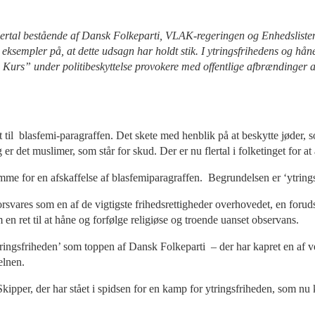
sflertal bestående af Dansk Folkeparti, VLAK-regeringen og Enhedsliste
ere eksempler på, at dette udsagn har holdt stik. I ytringsfrihedens og
 Kurs” under politibeskyttelse provokere med offentlige afbrændinger 
 til blasfemi-paragraffen. Det skete med henblik på at beskytte jøder, s
 er det muslimer, som står for skud. Der er nu flertal i folketinget for at
for en afskaffelse af blasfemiparagraffen. Begrundelsen er ‘ytringsfri
rsvares som en af de vigtigste frihedsrettigheder overhovedet, en forudsæ
en ret til at håne og forfølge religiøse og troende uanset observans.
ytringsfriheden’ som toppen af Dansk Folkeparti – der har kapret en af
elnen.
Skipper, der har stået i spidsen for en kamp for ytringsfriheden, som n