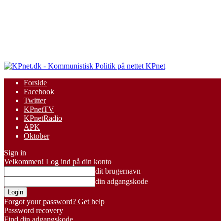
KPnet
Forside
Facebook
Twitter
KPnetTV
KPnetRadio
APK
Oktober
Sign in
Velkommen! Log ind på din konto
dit brugernavn
din adgangskode
Forgot your password? Get help
Password recovery
Find din adgangskode