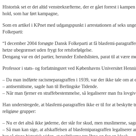
Historisk set er det altid venstrekræfterne, der er gået forrest i kamp
hold, som har ført kampagne,
Som en artikel i KPnet med udgangspunkt i arrestationen af seks unge
Folkeparti:
“I december 2004 forsøgte Dansk Folkeparti at få blasfemi-paragraffen a
hetze ubegrænset uden frygt for retsforfølgelse.
Dengang var en del partier, herunder Enhedslisten, parat til at være med
Professor i stats- og forfatningsret ved Københavns Universitet Henni
– Da man indførte racismeparagraffen i 1939, var der ikke tale om at e
– antisemitisme, sagde han til Berlingske Tidende.
– Når man fjerner en straffebestemmelse, så legaliserer man fra lovgive
Han understregede, at blasfemi-paragraffen ikke er til for at beskytte 
religiøse grupper:
– Nu er det altså ikke jøderne, der står for skud, men muslimerne, s
– Så man kan sige, at afskaffelsen af blasfemiparagraffen legaliserer an