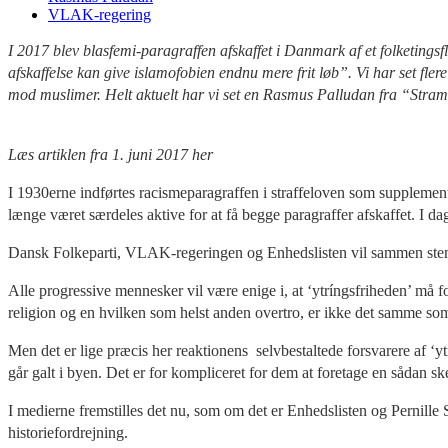
VLAK-regering
I 2017 blev blasfemi-paragraffen afskaffet i Danmark af et folketing
afskaffelse kan give islamofobien endnu mere frit løb”
. Vi har set fl
mod muslimer. Helt aktuelt har vi set en Rasmus Palludan fra “Stram
Læs artiklen fra 1. juni 2017 her
I 1930erne indførtes racismeparagraffen i straffeloven som supplement
længe været særdeles aktive for at få begge paragraffer afskaffet. I dag
Dansk Folkeparti, VLAK-regeringen og Enhedslisten vil sammen stemme 
Alle progressive mennesker vil være enige i, at ‘ytríngsfriheden’ må fo
religion og en hvilken som helst anden overtro, er ikke det samme som 
Men det er lige præcis her reaktionens selvbestaltede forsvarere af ‘
går galt i byen. Det er for kompliceret for dem at foretage en sådan sk
I medierne fremstilles det nu, som om det er Enhedslisten og Pernille 
historiefordrejning.