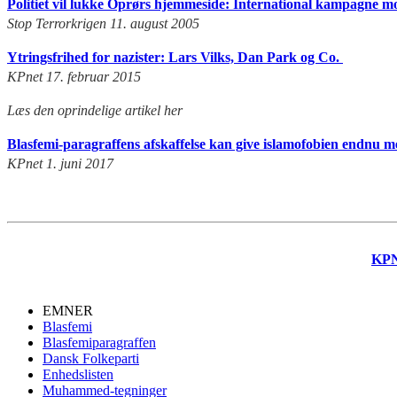
Politiet vil lukke Oprørs hjemmeside: International kampagne mo
Stop Terrorkrigen 11. august 2005
Ytringsfrihed for nazister: Lars Vilks, Dan Park og Co.
KPnet 17. februar 2015
Læs den oprindelige artikel her
Blasfemi-paragraffens afskaffelse kan give islamofobien endnu me
KPnet 1. juni 2017
KP
EMNER
Blasfemi
Blasfemiparagraffen
Dansk Folkeparti
Enhedslisten
Muhammed-tegninger