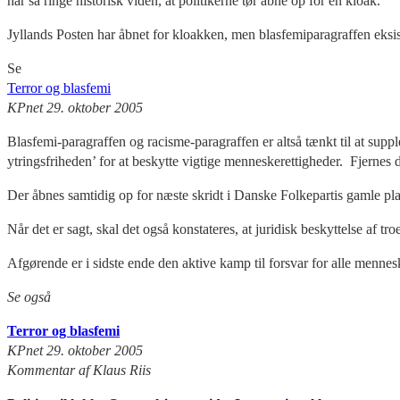
har så ringe historisk viden, at politikerne tør åbne op for en kloak.
Jyllands Posten har åbnet for kloakken, men blasfemiparagraffen eksi
Se
Terror og blasfemi
KPnet 29. oktober 2005
Blasfemi-paragraffen og racisme-paragraffen er altså tænkt til at supp
ytringsfriheden’ for at beskytte vigtige menneskerettigheder. Fjernes
Der åbnes samtidig op for næste skridt i Danske Folkepartis gamle plan
Når det er sagt, skal det også konstateres, at juridisk beskyttelse af 
Afgørende er i sidste ende den aktive kamp til forsvar for alle mennes
Se også
Terror og blasfemi
KPnet 29. oktober 2005
Kom
mentar a
f Klaus Riis