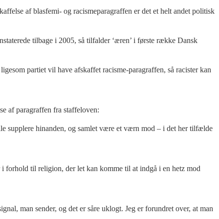
affelse af blasfemi- og racismeparagraffen er det et helt andet politisk
aterede tilbage i 2005, så tilfalder ‘æren’ i første række Dansk
igesom partiet vil have afskaffet racisme-paragraffen, så racister kan
e af paragraffen fra staffeloven:
lle supplere hinanden, og samlet være et værn mod – i det her tilfælde
 forhold til religion, der let kan komme til at indgå i en hetz mod
signal, man sender, og det er såre uklogt. Jeg er forundret over, at man