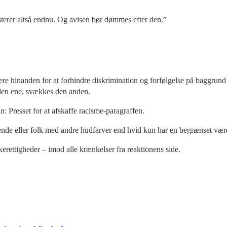
sterer altså endnu. Og avisen bør dømmes efter den.”
lere hinanden for at forhindre diskrimination og forfølgelse på baggrund
 den ene, svækkes den anden.
: Presset for at afskaffe racisme-paragraffen.
troende eller folk med andre hudfarver end hvid kun har en begrænset vær
kerettigheder – imod alle krænkelser fra reaktionens side.