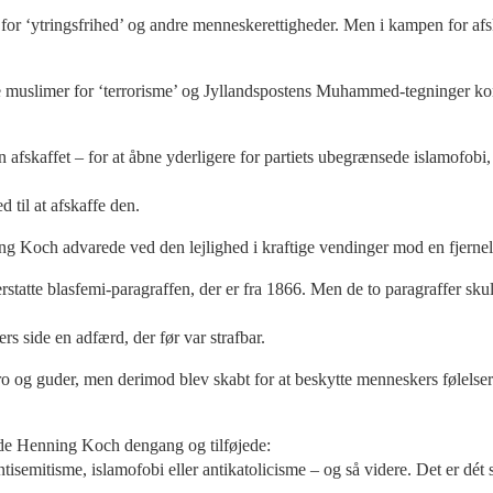
en for ‘ytringsfrihed’ og andre menneskerettigheder. Men i kampen for afsk
 muslimer for ‘terrorisme’ og Jyllandspostens Muhammed-tegninger konst
fskaffet – for at åbne yderligere for partiets ubegrænsede islamofobi, l
 til at afskaffe den.
ng Koch advarede ved den lejlighed i kraftige vendinger mod en fjernels
rstatte blasfemi-paragraffen, der er fra 1866. Men de to paragraffer sku
rs side en adfærd, der før var strafbar.
tro og guder, men derimod blev skabt for at beskytte menneskers følelser i
agde Henning Koch dengang og tilføjede:
tisemitisme, islamofobi eller antikatolicisme – og så videre. Det er dét 