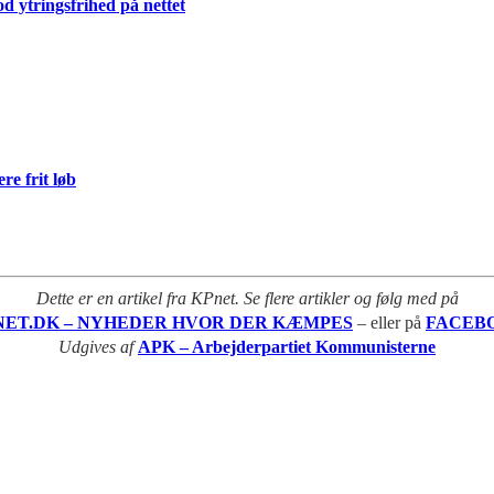
d ytringsfrihed på nettet
re frit løb
Dette er en artikel fra KPnet. Se flere artikler og følg med på
NET.DK – NYHEDER HVOR DER KÆMPES
– eller på
FACEB
Udgives af
APK – Arbejderpartiet Kommunisterne