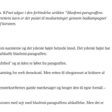
n. KPnet udgav i den forbindelse artiklen
“Blasfemi-paragraffens
 hånerettens navn er der pustet til modsætninger gennem hadkampagner
af koranen.
om nazisterne og det yderste højre hetzede imod. Det yderste højre har
 afskaffe blasfemi-paragraffen.
hed’ og at tiden er løbet fra paragraffen.
tning for reelt demokrati. Men retten til ubegrænset at kritisere al
 venstrekræfternes gamle mærkesager og bruger den til egne formål –
u krones med sejr med blasfemi-paragraffens afskaffelse. Men det er