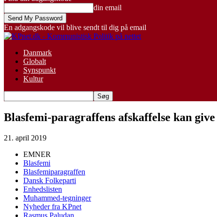
din email
En adgangskode vil blive sendt til dig på email
Danmark
Globalt
Synspunkt
Kultur
Blasfemi-paragraffens afskaffelse kan give
21. april 2019
EMNER
Blasfemi
Blasfemiparagraffen
Dansk Folkeparti
Enhedslisten
Muhammed-tegninger
Nyheder fra KPnet
Rasmus Paludan