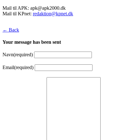
Mail til APK:
apk@apk2000.dk
Mail til KPnet:
redaktion@kpnet.dk
← Back
Your message has been sent
Navn
(required)
Email
(required)