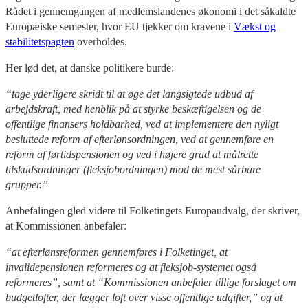
Rådet i gennemgangen af medlemslandenes økonomi i det såkaldte
Europæiske semester, hvor EU tjekker om kravene i
Vækst og
stabilitetspagten
overholdes.
Her lød det, at danske politikere burde:
“tage yderligere skridt til at øge det langsigtede udbud af
arbejdskraft, med henblik på at styrke beskæftigelsen og de
offentlige finansers holdbarhed, ved at implementere den nyligt
besluttede reform af efterlønsordningen, ved at gennemføre en
reform af førtidspensionen og ved i højere grad at målrette
tilskudsordninger (fleksjobordningen) mod de mest sårbare
grupper.”
Anbefalingen gled videre til Folketingets Europaudvalg, der skriver,
at Kommissionen anbefaler:
“at efterlønsreformen gennemføres i Folketinget, at
invalidepensionen reformeres og at fleksjob-systemet også
reformeres”, samt at “Kommissionen anbefaler tillige forslaget om
budgetlofter, der lægger loft over visse offentlige udgifter,” og at