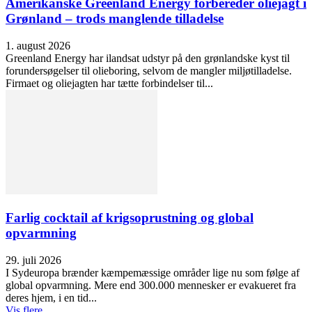
Amerikanske Greenland Energy forbereder oliejagt i
Grønland – trods manglende tilladelse
1. august 2026
Greenland Energy har ilandsat udstyr på den grønlandske kyst til
forundersøgelser til olieboring, selvom de mangler miljøtilladelse.
Firmaet og oliejagten har tætte forbindelser til...
Farlig cocktail af krigsoprustning og global
opvarmning
29. juli 2026
I Sydeuropa brænder kæmpemæssige områder lige nu som følge af
global opvarmning. Mere end 300.000 mennesker er evakueret fra
deres hjem, i en tid...
Vis flere