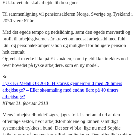
EU-kravet: du skal arbejde til du segner.
Til sammenligning vil pensionsalderen Norge, Sverige og Tyskland i
2050 være 67 år.
Med det øgede tempo og nedslidning, samt den øgede merværdi og
profit til arbejdsgiverne står kravet om nedsat arbejdstid med fuld
løn- og personalekompensation og mulighed for tidligere pension
helt centralt.
Og vel at mærke ikke på EU-måden, som i øjeblikket trækkes ned
over hovedet på tyske arbejdere, som en ny model.
Se
Tysk IG Metall OK2018: Historisk gennembrud med 28 timers
arbejdsuge? – Eller skønmaling med endnu flere på 40 timers
arbejdsuge?
KPnet 21. februar 2018
Mens ‘arbejdsudbuddet’ øges, jages folk i stort antal ud af den
offentlige sektor, hvor arbejdsforholdene og lønnen samtidigt
systematisk trykkes i bund. Det ser vi bl.a. lige nu med Sophie
Løhdes pres på overenskomstforhandlingerne. Den offentlige sektor