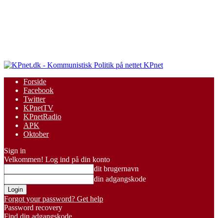
KPnet
Forside
Facebook
Twitter
KPnetTV
KPnetRadio
APK
Oktober
Sign in
Velkommen! Log ind på din konto
dit brugernavn
din adgangskode
Forgot your password? Get help
Password recovery
Find din adgangskode