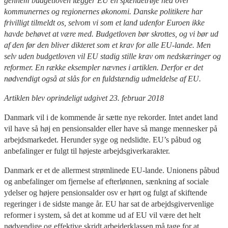
gennem budgetloven lægger EU en spændetrøje ned over
kommunernes og regionernes økonomi. Danske politikere har
frivilligt tilmeldt os, selvom vi som et land udenfor Euroen ikke
havde behøvet at være med. Budgetloven bør skrottes, og vi bør ud
af den før den bliver dikteret som et krav for alle EU-lande. Men
selv uden budgetloven vil EU stadig stille krav om nedskæringer og
reformer. En række eksempler nævnes i artiklen. Derfor er det
nødvendigt også at slås for en fuldstændig udmeldelse af EU.
Artiklen blev oprindeligt udgivet 23. februar 2018
Danmark vil i de kommende år sætte nye rekorder. Intet andet land
vil have så høj en pensionsalder eller have så mange mennesker på
arbejdsmarkedet. Herunder syge og nedslidte. EU’s påbud og
anbefalinger er fulgt til højeste arbejdsgiverkarakter.
Danmark er et de allermest strømlinede EU-lande. Unionens påbud
og anbefalinger om fjernelse af efterlønnen, sænkning af sociale
ydelser og højere pensionsalder osv er hørt og fulgt af skiftende
regeringer i de sidste mange år. EU har sat de arbejdsgivervenlige
reformer i system, så det at komme ud af EU vil være det helt
nødvendige og effektive skridt arbejderklassen må tage for at