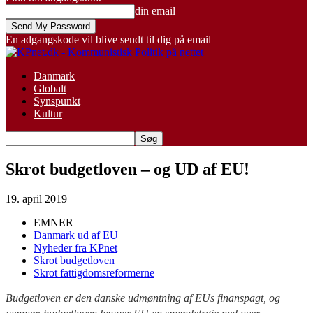
din email
En adgangskode vil blive sendt til dig på email
Danmark
Globalt
Synspunkt
Kultur
Skrot budgetloven – og UD af EU!
19. april 2019
EMNER
Danmark ud af EU
Nyheder fra KPnet
Skrot budgetloven
Skrot fattigdomsreformerne
Budgetloven er den danske udmøntning af EUs finanspagt, og