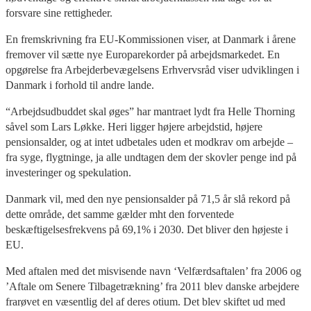
forsvare sine rettigheder.
En fremskrivning fra EU-Kommissionen viser, at Danmark i årene
fremover vil sætte nye Europarekorder på arbejdsmarkedet. En
opgørelse fra Arbejderbevægelsens Erhvervsråd viser udviklingen i
Danmark i forhold til andre lande.
“Arbejdsudbuddet skal øges” har mantraet lydt fra Helle Thorning
såvel som Lars Løkke. Heri ligger højere arbejdstid, højere
pensionsalder, og at intet udbetales uden et modkrav om arbejde –
fra syge, flygtninge, ja alle undtagen dem der skovler penge ind på
investeringer og spekulation.
Danmark vil, med den nye pensionsalder på 71,5 år slå rekord på
dette område, det samme gælder mht den forventede
beskæftigelsesfrekvens på 69,1% i 2030. Det bliver den højeste i
EU.
Med aftalen med det misvisende navn ‘Velfærdsaftalen’ fra 2006 og
’Aftale om Senere Tilbagetrækning’ fra 2011 blev danske arbejdere
frarøvet en væsentlig del af deres otium. Det blev skiftet ud med