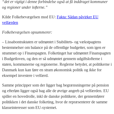
“det er vigtigt i denne forbindelse også at få inddraget kommuner
og regioner under lofterne.”
Kilde Folkebevægelsen mod EU:
Fakta: Sådan påvirker EU
velfærden
Folkebevægelsen opsummerer:
– Lissabontraktaten er udmøntet i Stabilitets- og vækstpagtens
bestemmelser om balance på de offentlige budgetter, som igen er
strammet op i Finanspagten. Folketinget har udmøntet Finanspagten
i Budgetloven, og den er så udmøntet gennem udgiftslofterne i
staten, kommunerne og regionerne. Reglerne betyder, at politikerne i
Danmark kun kan føre en stram økonomisk politik og ikke for
eksempel investere i velfærd.
Samme principper som der ligger bag begrænsningerne på pension
og efterløn ligger også bag alle de øvrige angreb på velfærden. EU
spiller en hovedrolle, inkl de danske politikere, der gennemfører
politikken i det danske folketing, hvor de repræsenterer de samme
klasseinteresser som EU-systemet.