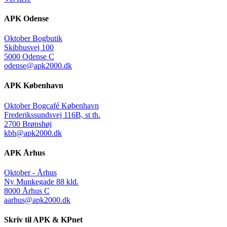
APK Odense
Oktober Bogbutik
Skibhusvej 100
5000 Odense C
odense@apk2000.dk
APK København
Oktober Bogcafé København
Frederikssundsvej 116B, st th.
2700 Brønshøj
kbh@apk2000.dk
APK Århus
Oktober - Århus
Ny Munkegade 88 kld.
8000 Århus C
aarhus@apk2000.dk
Skriv til APK & KPnet