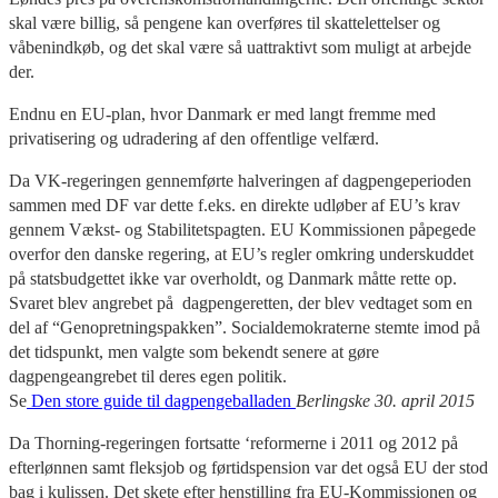
skal være billig, så pengene kan overføres til skattelettelser og
våbenindkøb, og det skal være så uattraktivt som muligt at arbejde
der.
Endnu en EU-plan, hvor Danmark er med langt fremme med
privatisering og udradering af den offentlige velfærd.
Da VK-regeringen gennemførte halveringen af dagpengeperioden
sammen med DF var dette f.eks. en direkte udløber af EU’s krav
gennem Vækst- og Stabilitetspagten. EU Kommissionen påpegede
overfor den danske regering, at EU’s regler omkring underskuddet
på statsbudgettet ikke var overholdt, og Danmark måtte rette op.
Svaret blev angrebet på dagpengeretten, der blev vedtaget som en
del af “Genopretningspakken”. Socialdemokraterne stemte imod på
det tidspunkt, men valgte som bekendt senere at gøre
dagpengeangrebet til deres egen politik.
Se
Den store guide til dagpengeballaden
Berlingske 30. april 2015
Da Thorning-regeringen fortsatte ‘reformerne i 2011 og 2012 på
efterlønnen samt fleksjob og førtidspension var det også EU der stod
bag i kulissen. Det skete efter henstilling fra EU-Kommissionen og