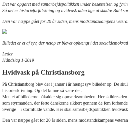
Det var opgøret med samarbejdspolitikken under besættelsen og fyringe
Så det er historieforfalskning og hvidvask uden lige at skildre Buhl 
Den var næppe gået for 20 år siden, mens modstandskampens veteraner s
Billedet er et af syv, der netop er blevet ophængt i det socialdemokr
Leder
Håndslag 1-2019
Hvidvask på Christiansborg
På Christiansborg blev der i januar i år hængt syv billeder op. De sku
historieskrivning. Og det kunne så være det.
Men et af billederne påkalder sig opmærksomheden. Her skildres den t
som styrmanden, der førte danskerne sikkert gennem de fem forbandede
Sverige – i stormfulde vande. Her skal samarbejdspolitikken hvidvas
Den var næppe gået for 20 år siden, mens modstandskampens veteraner