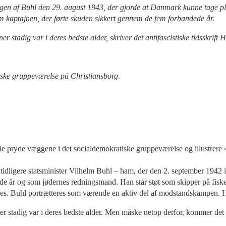
n af Buhl den 29. august 1943, der gjorde at Danmark kunne tage plads 
som kaptajnen, der førte skuden sikkert gennem de fem forbandede år.
tadig var i deres bedste alder, skriver det antifascistiske tidsskrift H
atiske gruppeværelse på Christiansborg.
lle pryde væggene i det socialdemokratiske gruppeværelse og illustrere »
idligere statsminister Vilhelm Buhl – ham, der den 2. september 1942 i 
 år og som jødernes redningsmand. Han står støt som skipper på fiskeku
kes. Buhl portrætteres som værende en aktiv del af modstandskampen. Hv
 stadig var i deres bedste alder. Men måske netop derfor, kommer det