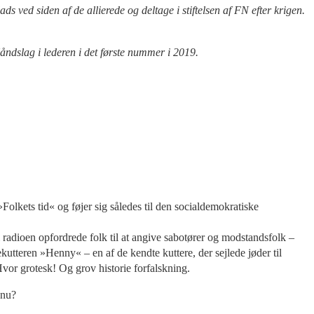
ved siden af de allierede og deltage i stiftelsen af FN efter krigen.
åndslag i lederen i det første nummer i 2019.
Folkets tid« og føjer sig således til den socialdemokratiske
radioen opfordrede folk til at angive sabotører og modstandsfolk –
tteren »Henny« – en af de kendte kuttere, der sejlede jøder til
or grotesk! Og grov historie forfalskning.
 nu?