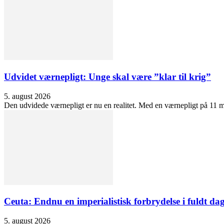
Udvidet værnepligt: Unge skal være ”klar til krig”
5. august 2026
Den udvidede værnepligt er nu en realitet. Med en værnepligt på 11 må
Ceuta: Endnu en imperialistisk forbrydelse i fuldt dag
5. august 2026