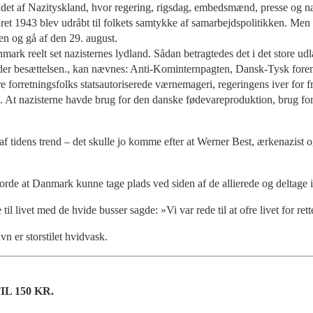
t af Nazityskland, hvor regering, rigsdag, embedsmænd, presse og næst
et 1943 blev udråbt til folkets samtykke af samarbejdspolitikken. Men 
ten og gå af den 29. august.
 reelt set nazisternes lydland. Sådan betragtedes det i det store udland
der besættelsen., kan nævnes: Anti-Kominternpagten, Dansk-Tysk foreni
e forretningsfolks statsautoriserede værnemageri, regeringens iver for fri
nd. At nazisterne havde brug for den danske fødevareproduktion, brug for
 tidens trend – det skulle jo komme efter at Werner Best, ærkenazist 
rde at Danmark kunne tage plads ved siden af de allierede og deltage i 
vet med de hvide busser sagde: »Vi var re­de til at ofre livet for retten
n er storstilet hvidvask.
L 150 KR.