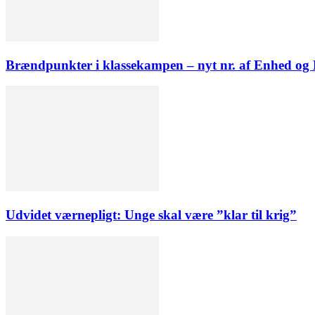
Brændpunkter i klassekampen – nyt nr. af Enhed o
Udvidet værnepligt: Unge skal være ”klar til krig”