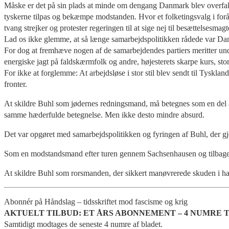
Måske er det på sin plads at minde om dengang Danmark blev overfalde
tyskerne tilpas og bekæmpe modstanden. Hvor et folketingsvalg i forår
tvang strejker og protester regeringen til at sige nej til besættelsesmag
Lad os ikke glemme, at så længe samarbejdspolitikken rådede var Danmark
For dog at fremhæve nogen af de samarbejdendes partiers meritter un
energiske jagt på faldskærmfolk og andre, højesterets skarpe kurs, stor
For ikke at forglemme: At arbejdsløse i stor stil blev sendt til Tyskla
fronter.
At skildre Buhl som jødernes redningsmand, må betegnes som en del af
samme hæderfulde betegnelse. Men ikke desto mindre absurd.
Det var opgøret med samarbejdspolitikken og fyringen af Buhl, der gjo
Som en modstandsmand efter turen gennem Sachsenhausen og tilbage til li
At skildre Buhl som rorsmanden, der sikkert manøvrerede skuden i hav
Abonnér på Håndslag – tidsskriftet mod fascisme og krig
AKTUELT TILBUD: ET ÅRS ABONNEMENT – 4 NUMRE TI
Samtidigt modtages de seneste 4 numre af bladet.