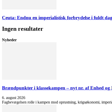
Ceuta: Endnu en imperialistisk forbrydelse i fuldt dag
Ingen resultater
Nyheder
Brændpunkter i klassekampen – nyt nr. af Enhed o
6. august 2026
Fagbevægelsen rolle i kampen mod oprustning, krigsøkonomi, imperialis