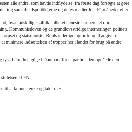
en alle andre, som havde indflydelse, fra første dag forsøgte at gøre
der tog samarbejdspolitikkerne og deres medier fejl. Få måneder efter
, hvad adskillige søfolk i allieret tjeneste har berettet om.
ng, Kommunistloven og de grundlovsstridige interneringer, politiets
korpset og statsminister Buhls inderlige opfordring til angiveri.
 at minimere indsættelsen af tropper her i landet for brug på andre
og tysk befuldmægtige i Danmark for et par år siden opnåede den
stiftelsen af FN.
 til at kunne tænke og tale frit.«