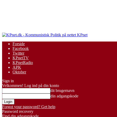
KPnet
Forside
Facebook
Twitter
KPnetTV
KPnetRadio
APK
Oktober
Sign in
Velkommen! Log ind på din konto
dit brugernavn
din adgangskode
Forgot your password? Get help
Password recovery
Find din adgangskode