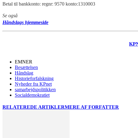
Betal til bankkonto: regnr: 9570 konto:1310003
Se også
Håndslags hjemmeside
KP
EMNER
Besættelsen
Håndslag
Historieforfalskning
Nyheder fra KPnet
samarbejdspolitikken
Socialdemokratiet
RELATEREDE ARTIKLER
MERE AF FORFATTER