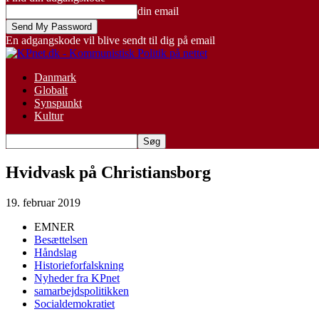
din email
En adgangskode vil blive sendt til dig på email
Danmark
Globalt
Synspunkt
Kultur
Hvidvask på Christiansborg
19. februar 2019
EMNER
Besættelsen
Håndslag
Historieforfalskning
Nyheder fra KPnet
samarbejdspolitikken
Socialdemokratiet