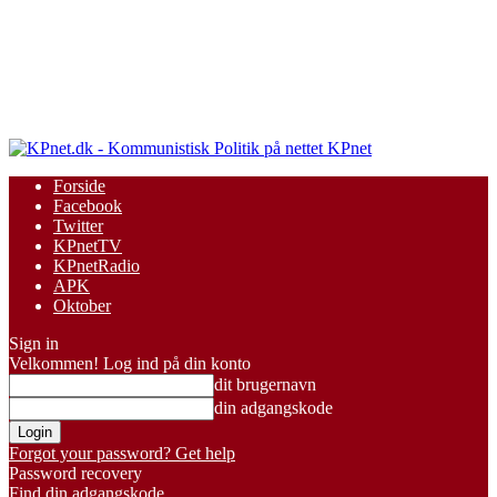
KPnet
Forside
Facebook
Twitter
KPnetTV
KPnetRadio
APK
Oktober
Sign in
Velkommen! Log ind på din konto
dit brugernavn
din adgangskode
Forgot your password? Get help
Password recovery
Find din adgangskode