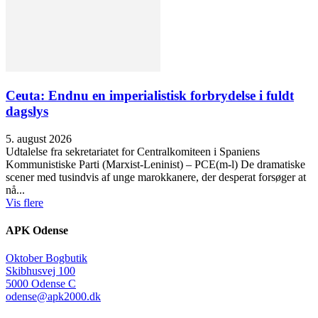
Ceuta: Endnu en imperialistisk forbrydelse i fuldt
dagslys
5. august 2026
Udtalelse fra sekretariatet for Centralkomiteen i Spaniens
Kommunistiske Parti (Marxist-Leninist) – PCE(m-l) De dramatiske
scener med tusindvis af unge marokkanere, der desperat forsøger at
nå...
Vis flere
APK Odense
Oktober Bogbutik
Skibhusvej 100
5000 Odense C
odense@apk2000.dk