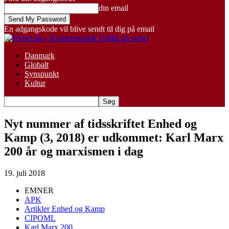
din email
En adgangskode vil blive sendt til dig på email
Danmark
Globalt
Synspunkt
Kultur
Nyt nummer af tidsskriftet Enhed og
Kamp (3, 2018) er udkommet: Karl Marx
200 år og marxismen i dag
19. juli 2018
EMNER
APK
Artikler Enhed og Kamp
CIPOML
Karl Marx 200