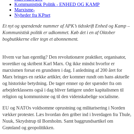
Kommunistisk Politik - ENHED OG KAMP
Marxisme-
Nyheder fra KPnet
Et nyt og spændende nummer af APK’s tidsskrift Enhed og Kamp –
Kommunistisk politik er udkommet. Køb det i en af Oktober
bogbutikkerne eller tegn et abonnement.
Hvem var han egentlig? Den revolutionære praktiker, organisator,
teoretiker og skribent Karl Marx. Og ikke mindst hvorfor er
marxismen forsat en grundsten i dag. I anledning af 200 året for
Marx bringes en række artikler, der kommer rundt om hans aktuelle
og historiske betydning. De tager emner op der spænder fra om
arbejderklassens også i dag bliver fattigere under kapitalismen til
religion og kommunisme og til den videnskabelige socialisme.
EU og NATOs voldsomme oprustning og militarisering i Norden
vækker protester. Læs hvordan den griber ind i hverdagen fra Thule,
Nuuk, Skrydstrup til Bornholm. Samt baggrundsartikel om
Grønland og geopolitikken.