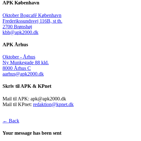
APK København
Oktober Bogcafé København
Frederikssundsvej 116B, st th.
2700 Brønshøj
kbh@apk2000.dk
APK Århus
Oktober - Århus
Ny Munkegade 88 kld.
8000 Århus C
aarhus@apk2000.dk
Skriv til APK & KPnet
Mail til APK:
apk@apk2000.dk
Mail til KPnet:
redaktion@kpnet.dk
← Back
Your message has been sent