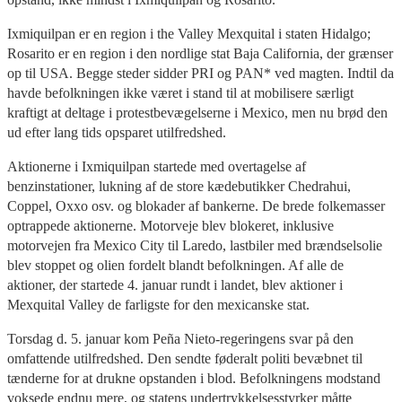
Ixmiquilpan er en region i the Valley Mexquital i staten Hidalgo;
Rosarito er en region i den nordlige stat Baja California, der grænser
op til USA. Begge steder sidder PRI og PAN* ved magten. Indtil da
havde befolkningen ikke været i stand til at mobilisere særligt
kraftigt at deltage i protestbevægelserne i Mexico, men nu brød den
ud efter lang tids opsparet utilfredshed.
Aktionerne i Ixmiquilpan startede med overtagelse af
benzinstationer, lukning af de store kædebutikker Chedrahui,
Coppel, Oxxo osv. og blokader af bankerne. De brede folkemasser
optrappede aktionerne. Motorveje blev blokeret, inklusive
motorvejen fra Mexico City til Laredo, lastbiler med brændselsolie
blev stoppet og olien fordelt blandt befolkningen. Af alle de
aktioner, der startede 4. januar rundt i landet, blev aktioner i
Mexquital Valley de farligste for den mexicanske stat.
Torsdag d. 5. januar kom Peña Nieto-regeringens svar på den
omfattende utilfredshed. Den sendte føderalt politi bevæbnet til
tænderne for at drukne opstanden i blod. Befolkningens modstand
voksede endnu mere, og statens undertrykkelsesstyrker måtte