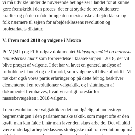
vi må udvikle under de nuværende betingelser i landet for at kunne
gøre fremskridt i den proces, det er at styrke de revolutionære
kræfter og på den måde bringe den mexicanske arbejderklasse og
folk nærmere til sejren for arbejderklassens revolution og
proletariatets diktatur.
V. Frem mod 2018 og valgene i Mexico
PCM(ML) og FPR udgav dokumentet
Valgspørgsmålet og marxist-
leninisternes taktik
som forberedelse i klassekampen i 2018, der vil
blive præget af valgene. I det har vi lavet en generel analyse af
forholdene i landet og de forhold, som valgene vil blive afholdt i. Vi
trækker også vores partis erfaringer op på dette felt og beskriver
elementerne i en revolutionær valgtaktik, og i slutningen af
dokumentet fremhæves, hvad vi særligt foreslår for
massebevægelsen i 2018-valgene.
I den revolutionære valgtaktik er det uundgåeligt at understrege
begrænsningen i den parlamentariske taktik, som meget ofte er den
grøft, man kan falde i, når man laver den slags arbejde. Det vil altid
være underlagt arbejderklassens strategiske mål for revolution og må