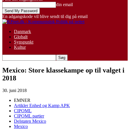
din email
En adgangskode vil blive sendt til dig på email
Danmark
Globalt
Synspunkt
Kultur
Mexico: Store klassekampe op til valget i
2018
30. juni 2018
EMNER
Artikler Enhed og Kamp APK
CIPOML
CIPOML partier
Delstaten Mexico
Mexico