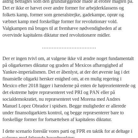
aldrig betragtes som den grundlæggende måde at erobre magten på.
Det er ikke er hævet over andre former for arbejderklassens og
folkets kamp, former som generalstrejke, gadekampe, oprør og
væbnet kamp med forskellige former for revolutionær vold.
Valgkampen må bruges til at fremhæve nødvendigheden af at
overvinde kapitalens diktatur med revolutionære midler.
……………………………
Der er ingen tvivl om, at valgene ikke vil ændre noget fundamentalt
på oligarkernes diktatur og graden af Mexicos afhængighed af
Yankee-imperialismen. Det er åbenlyst, at der det øverste lag i det
finansielle oligarki hersker enighed om, at en mulig regering i
Mexico efter 2018 ligger i hænderne på enten de højreorienterede og
det ekstreme højre repræsenteret ved PRI og PAN eller på
socialdemokratiet, nu repræsenteret ved Morena med Andres
Manuel Lopez Obrador i spidsen. Begge muligheder er allerede
under finansoligarkiets kontrol, og begge repræsenterer bare to
forskellige former for fortsættelsen af kapitalens diktatur.
I dette scenario foreslår vores parti og FPR en taktik for at deltage i
valgene med følgende hovedpunkter: