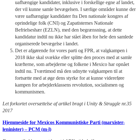
uafhængige kandidater, inklusive i forskellige egne af landet,
der vil kunne samle bevægelsen. I særlige områder kunne der
være uafhængige kandidater fra Den nationale kongres af
oprindelige folk (CNI) og Zapatisternes Nationale
Befrielseshær (EZLN), med den begrænsning, at dette
kandidatur indtil nu ikke har stået åben for hele den samlede
organiserede bevægelse i landet.
Det er afgørende for vores parti og FPR, at valgkampen i
2018 ikke skal svække eller splitte den proces med at samle
kræfterne, som arbejderne og folkene i Mexico har opnået
indtil nu. Tværtimod må den udnytte valgkampen til at
fortsætte med at øge dens styrke for at kunne videreføre
kampen for arbejderklassens revolution, socialismen og
kommunismen.
L
et forkortet oversættelse af artikel bragt i Unity & Struggle nr.35
2017
Hjemmeside for Mexicos Kommunistiske Parti (marxister-
leninister) – PCM (m-l)