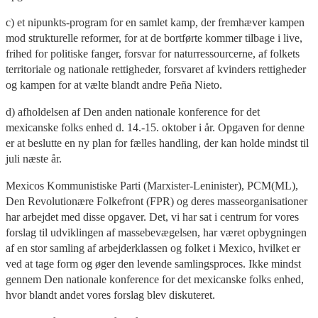
c) et nipunkts-program for en samlet kamp, der fremhæver kampen
mod strukturelle reformer, for at de bortførte kommer tilbage i live,
frihed for politiske fanger, forsvar for naturressourcerne, af folkets
territoriale og nationale rettigheder, forsvaret af kvinders rettigheder
og kampen for at vælte blandt andre Peña Nieto.
d) afholdelsen af Den anden nationale konference for det
mexicanske folks enhed d. 14.-15. oktober i år. Opgaven for denne
er at beslutte en ny plan for fælles handling, der kan holde mindst til
juli næste år.
Mexicos Kommunistiske Parti (Marxister-Leninister), PCM(ML),
Den Revolutionære Folkefront (FPR) og deres masseorganisationer
har arbejdet med disse opgaver. Det, vi har sat i centrum for vores
forslag til udviklingen af massebevægelsen, har været opbygningen
af en stor samling af arbejderklassen og folket i Mexico, hvilket er
ved at tage form og øger den levende samlingsproces. Ikke mindst
gennem Den nationale konference for det mexicanske folks enhed,
hvor blandt andet vores forslag blev diskuteret.