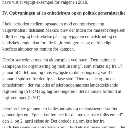
have vist et vigtigt eksempel for valgene i 2018.
IV. Opbygningen af en enhedsfront og en politisk generalstrejke
I hele perioden mellem opstanden mod energipriserne og
valgsvindlen i delstaten Mexico blev der inden for massebevægelsen
udført en vigtig bestræbelse på at opbygge en enhedsfront og en
landsdækkende plan for alle fagforeningernes og de folkelige
kræfters aktioner og retning for kampen.
Derfor startede vi med en aktionsplan ved navn ”Den nationale
kampagne for organisering og mobilisering”, som strakte sig fra 17.
januar til 5. februar, og hvis vigtigste mobiliseringsdag var 31.
januar. I spidsen for den første fase stod ”Den sociale og brede
enhedsfront”, der var ledet af telefonoperatørens landsdækkende
fagforening (STRM) og fagforeningerne i det nationale forbund af
fagforeninger (UNT).
Derefter blev gennem en fælles indsats fra nedenstående kræfter
gennemført en ”Første konference for det mexicanske folks enhed”
den 1. og 2. april sidste år. Det drejede sig om kræfter fra
landsdækkende organisationer som ” Folkets nationale samling”, der