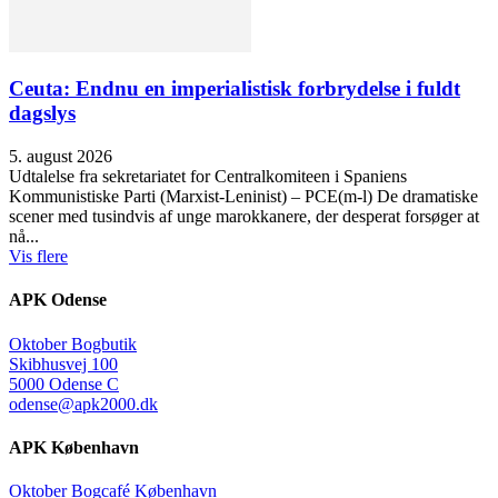
Ceuta: Endnu en imperialistisk forbrydelse i fuldt
dagslys
5. august 2026
Udtalelse fra sekretariatet for Centralkomiteen i Spaniens
Kommunistiske Parti (Marxist-Leninist) – PCE(m-l) De dramatiske
scener med tusindvis af unge marokkanere, der desperat forsøger at
nå...
Vis flere
APK Odense
Oktober Bogbutik
Skibhusvej 100
5000 Odense C
odense@apk2000.dk
APK København
Oktober Bogcafé København