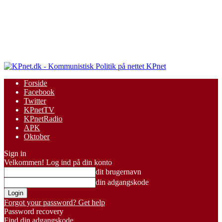
KPnet
Forside
Facebook
Twitter
KPnetTV
KPnetRadio
APK
Oktober
Sign in
Velkommen! Log ind på din konto
dit brugernavn
din adgangskode
Forgot your password? Get help
Password recovery
Find din adgangskode