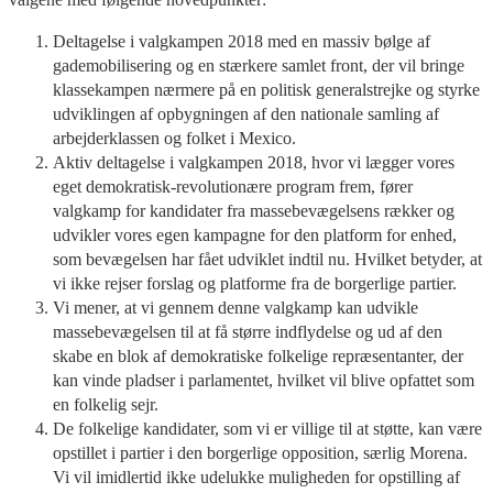
Deltagelse i valgkampen 2018 med en massiv bølge af
gademobilisering og en stærkere samlet front, der vil bringe
klassekampen nærmere på en politisk generalstrejke og styrke
udviklingen af opbygningen af den nationale samling af
arbejderklassen og folket i Mexico.
Aktiv deltagelse i valgkampen 2018, hvor vi lægger vores
eget demokratisk-revolutionære program frem, fører
valgkamp for kandidater fra massebevægelsens rækker og
udvikler vores egen kampagne for den platform for enhed,
som bevægelsen har fået udviklet indtil nu. Hvilket betyder, at
vi ikke rejser forslag og platforme fra de borgerlige partier.
Vi mener, at vi gennem denne valgkamp kan udvikle
massebevægelsen til at få større indflydelse og ud af den
skabe en blok af demokratiske folkelige repræsentanter, der
kan vinde pladser i parlamentet, hvilket vil blive opfattet som
en folkelig sejr.
De folkelige kandidater, som vi er villige til at støtte, kan være
opstillet i partier i den borgerlige opposition, særlig Morena.
Vi vil imidlertid ikke udelukke muligheden for opstilling af