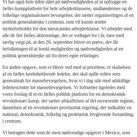
Vi har også hele tiden slået på nødvendigheden af at opbygge en
fælles kampplatform for hele arbejderklassens, småbøndernes og de
folkelige organisationers bevægelser, der sætter organiseringen af en
politisk generalstrejke i centrum, som vil kunne ændre
styrkeforholdet for den mexicanske arbejderklasse. Vi arbejder med
alle de fire fælles aktionsdage, der er vedtaget for i år, men med
særlig vægt på, at den 26. september bliver en prøve, der får
befolkningen til at forstå muligheden og nødvendigheden af en
politisk generalstrejke ud fra deres egne erfaringer.
En anden opgave, som vi bliver ved med at prioritere, er skabelsen
af en fælles landsdækkende ledelse, der skal spille rollen som
generalstab for massebevægelsen, hvor vi i dag står med adskillige
ledelsescentre for massebevægelsen. Vi fortsætter ligeledes med
vores forslag til et en fælles politisk platform for en demokratisk-
revolutionær kamp, der sætter afskaffelsen af det nuværende regime,
dannelsen af en revolutionær provisorisk regering, der indkalder en
national, demokratisk, folkelig og proletarisk lovgivende forsamling,
i centrum.
Vi betragter dette som de mest nødvendige opgaver i Mexico, som