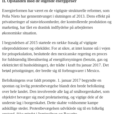
II. Opstanden mod de stigende energipriser
Energireformen har været en de vigtigste strukturelle reformer, som
Peña Nieto har gennemtvunget i slutningen af 2013. Dens effekt på
privatiseringer af statsvirksomheder, der kontrollerede produktion og
marketing, har fået en drastisk indflydelse på arbejdernes
økonomiske situation.
I begyndelsen af 2015 startede en række frasalg af vigtigste
olieproduktioner og oliekilder. For at sikre, at intet kunne stå i vejen
for prisspekulation, besluttede den mexicanske regering en proces
for fuldstændig liberalisering af energiforsyningen (benzin, gas og
elektricitet til husholdninger), der trådte i kraft fra januar 2017. Det
betød prisstigninger, der bredte sig til forbrugsvarer i Mexico.
Befolkningens svar faldt prompte. 1. januar 2017 begyndte en
spontan og lovlig protestbevægelse blandt den brede befolkning
over hele landet. Den involverede alle lag af småborgerskabet, som
objektivt bevæger sig mod proletarisering, og vigtige dele af de
underste lag i borgerskabet. Dette skabte voldsomme kampe
adskillige steder. Protestbevægelsen udviklede sig til en folkelig
opstand, ikke mindst i Ixmiquilpan og Rosarito.