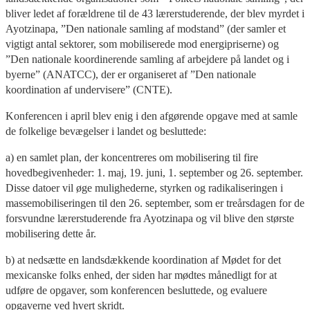
bliver ledet af forældrene til de 43 lærerstuderende, der blev myrdet i
Ayotzinapa, ”Den nationale samling af modstand” (der samler et
vigtigt antal sektorer, som mobiliserede mod energipriserne) og
”Den nationale koordinerende samling af arbejdere på landet og i
byerne” (ANATCC), der er organiseret af ”Den nationale
koordination af undervisere” (CNTE).
Konferencen i april blev enig i den afgørende opgave med at samle
de folkelige bevægelser i landet og besluttede:
a) en samlet plan, der koncentreres om mobilisering til fire
hovedbegivenheder: 1. maj, 19. juni, 1. september og 26. september.
Disse datoer vil øge mulighederne, styrken og radikaliseringen i
massemobiliseringen til den 26. september, som er treårsdagen for de
forsvundne lærerstuderende fra Ayotzinapa og vil blive den største
mobilisering dette år.
b) at nedsætte en landsdækkende koordination af Mødet for det
mexicanske folks enhed, der siden har mødtes månedligt for at
udføre de opgaver, som konferencen besluttede, og evaluere
opgaverne ved hvert skridt.