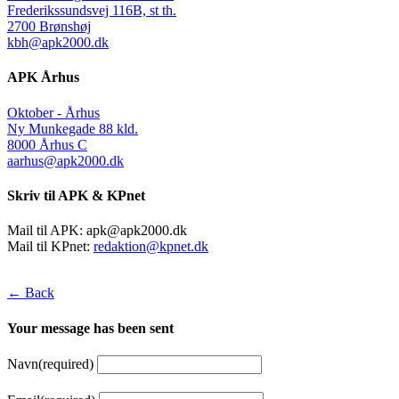
Frederikssundsvej 116B, st th.
2700 Brønshøj
kbh@apk2000.dk
APK Århus
Oktober - Århus
Ny Munkegade 88 kld.
8000 Århus C
aarhus@apk2000.dk
Skriv til APK & KPnet
Mail til APK:
apk@apk2000.dk
Mail til KPnet:
redaktion@kpnet.dk
← Back
Your message has been sent
Navn
(required)