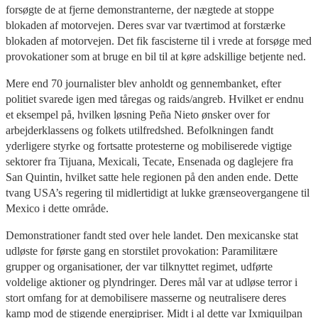
forsøgte de at fjerne demonstranterne, der nægtede at stoppe
blokaden af motorvejen. Deres svar var tværtimod at forstærke
blokaden af motorvejen. Det fik fascisterne til i vrede at forsøge med
provokationer som at bruge en bil til at køre adskillige betjente ned.
Mere end 70 journalister blev anholdt og gennembanket, efter
politiet svarede igen med tåregas og raids/angreb. Hvilket er endnu
et eksempel på, hvilken løsning Peña Nieto ønsker over for
arbejderklassens og folkets utilfredshed. Befolkningen fandt
yderligere styrke og fortsatte protesterne og mobiliserede vigtige
sektorer fra Tijuana, Mexicali, Tecate, Ensenada og daglejere fra
San Quintin, hvilket satte hele regionen på den anden ende. Dette
tvang USA’s regering til midlertidigt at lukke grænseovergangene til
Mexico i dette område.
Demonstrationer fandt sted over hele landet. Den mexicanske stat
udløste for første gang en storstilet provokation: Paramilitære
grupper og organisationer, der var tilknyttet regimet, udførte
voldelige aktioner og plyndringer. Deres mål var at udløse terror i
stort omfang for at demobilisere masserne og neutralisere deres
kamp mod de stigende energipriser. Midt i al dette var Ixmiquilpan