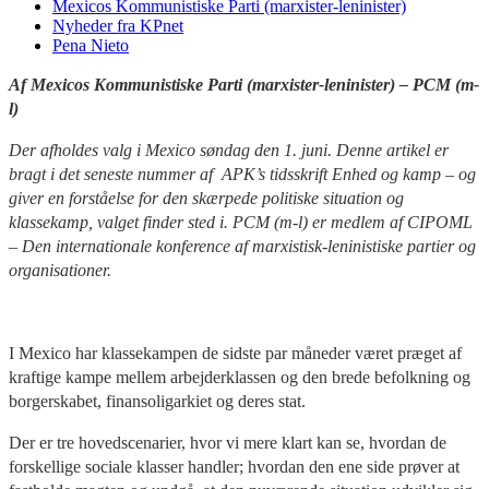
Mexicos Kommunistiske Parti (marxister-leninister)
Nyheder fra KPnet
Pena Nieto
Af Mexicos Kommunistiske Parti (marxister-leninister) – PCM (m-
l)
Der afholdes valg i Mexico søndag den 1. juni. Denne artikel er
bragt i det seneste nummer af APK’s tidsskrift Enhed og kamp – og
giver en forståelse for den skærpede politiske situation og
klassekamp, valget finder sted i. PCM (m-l) er medlem af CIPOML
– Den internationale konference af marxistisk-leninistiske partier og
organisationer.
I Mexico har klassekampen de sidste par måneder været præget af
kraftige kampe mellem arbejderklassen og den brede befolkning og
borgerskabet, finansoligarkiet og deres stat.
Der er tre hovedscenarier, hvor vi mere klart kan se, hvordan de
forskellige sociale klasser handler; hvordan den ene side prøver at