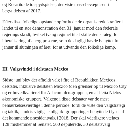
og Rosarito de to spydspidser, der viste massebevægelsen i
begyndelsen af 2017.
Efter disse folkelige opstande opfordrede de organiserede kræfter i
landet til en stor demonstration den 31. januar mod den føderale
regerings skridt, hvilket tvang regimet til at skifte den strategi for
liberalisering af energipriserne, som de dagligt havde benyttet fra
januar til slutningen af året, for at udvande den folkelige kamp.
III. Valgsvindel i delstaten Mexico
Sidste juni blev der afholdt valg i fire af Republikken Mexicos
delstater, inklusive delstaten Mexico (den grænser op til Mexico City
og er hovedkvarteret for Atlacomulco-gruppen, en af Peña Nietos
økonomiske grupper). Valgene i disse delstater var de mest
bemærkelsesværdige i denne periode, fordi de viste den valgstrategi
og taktik, landets vigtigste oligarki grupperinger benyttede i lyset af
det kommende præsidentvalg i 2018. Der skal yderligere vælges
128 medlemmer af Senatet, 500 deputerede, 30 delstatsvalg