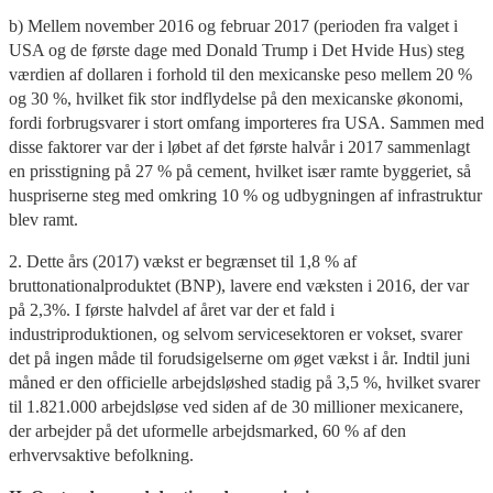
b) Mellem november 2016 og februar 2017 (perioden fra valget i
USA og de første dage med Donald Trump i Det Hvide Hus) steg
værdien af dollaren i forhold til den mexicanske peso mellem 20 %
og 30 %, hvilket fik stor indflydelse på den mexicanske økonomi,
fordi forbrugsvarer i stort omfang importeres fra USA. Sammen med
disse faktorer var der i løbet af det første halvår i 2017 sammenlagt
en prisstigning på 27 % på cement, hvilket især ramte byggeriet, så
huspriserne steg med omkring 10 % og udbygningen af infrastruktur
blev ramt.
2. Dette års (2017) vækst er begrænset til 1,8 % af
bruttonationalproduktet (BNP), lavere end væksten i 2016, der var
på 2,3%. I første halvdel af året var der et fald i
industriproduktionen, og selvom servicesektoren er vokset, svarer
det på ingen måde til forudsigelserne om øget vækst i år. Indtil juni
måned er den officielle arbejdsløshed stadig på 3,5 %, hvilket svarer
til 1.821.000 arbejdsløse ved siden af de 30 millioner mexicanere,
der arbejder på det uformelle arbejdsmarked, 60 % af den
erhvervsaktive befolkning.