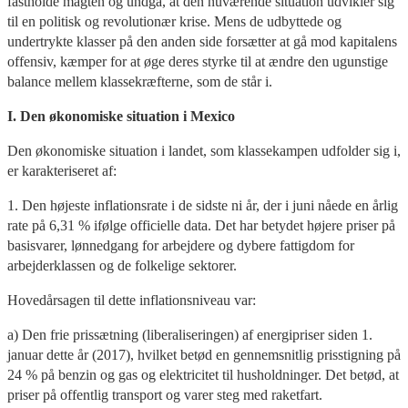
fastholde magten og undgå, at den nuværende situation udvikler sig
til en politisk og revolutionær krise. Mens de udbyttede og
undertrykte klasser på den anden side forsætter at gå mod kapitalens
offensiv, kæmper for at øge deres styrke til at ændre den ugunstige
balance mellem klassekræfterne, som de står i.
I. Den økonomiske situation i Mexico
Den økonomiske situation i landet, som klassekampen udfolder sig i,
er karakteriseret af:
1. Den højeste inflationsrate i de sidste ni år, der i juni nåede en årlig
rate på 6,31 % ifølge officielle data. Det har betydet højere priser på
basisvarer, lønnedgang for arbejdere og dybere fattigdom for
arbejderklassen og de folkelige sektorer.
Hovedårsagen til dette inflationsniveau var:
a) Den frie prissætning (liberaliseringen) af energipriser siden 1.
januar dette år (2017), hvilket betød en gennemsnitlig prisstigning på
24 % på benzin og gas og elektricitet til husholdninger. Det betød, at
priser på offentlig transport og varer steg med raketfart.