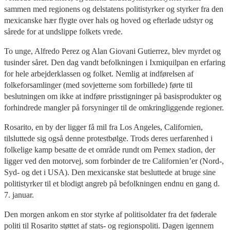
sammen med regionens og delstatens politistyrker og styrker fra den
mexicanske hær flygte over hals og hoved og efterlade udstyr og
sårede for at undslippe folkets vrede.
To unge, Alfredo Perez og Alan Giovani Gutierrez, blev myrdet og
tusinder såret. Den dag vandt befolkningen i Ixmiquilpan en erfaring
for hele arbejderklassen og folket. Nemlig at indførelsen af
folkeforsamlinger (med sovjetterne som forbillede) førte til
beslutningen om ikke at indføre prisstigninger på basisprodukter og
forhindrede mangler på forsyninger til de omkringliggende regioner.
Rosarito, en by der ligger få mil fra Los Angeles, Californien,
tilsluttede sig også denne protestbølge. Trods deres uerfarenhed i
folkelige kamp besatte de et område rundt om Pemex stadion, der
ligger ved den motorvej, som forbinder de tre Californien’er (Nord-,
Syd- og det i USA). Den mexicanske stat besluttede at bruge sine
politistyrker til et blodigt angreb på befolkningen endnu en gang d.
7. januar.
Den morgen ankom en stor styrke af politisoldater fra det føderale
politi til Rosarito støttet af stats- og regionspoliti. Dagen igennem