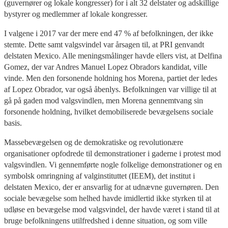
(guvernører og lokale kongresser) for i alt 32 delstater og adskillige
bystyrer og medlemmer af lokale kongresser.
I valgene i 2017 var der mere end 47 % af befolkningen, der ikke
stemte. Dette samt valgsvindel var årsagen til, at PRI genvandt
delstaten Mexico. Alle meningsmålinger havde ellers vist, at Delfina
Gomez, der var Andres Manuel Lopez Obradors kandidat, ville
vinde. Men den forsonende holdning hos Morena, partiet der ledes
af Lopez Obrador, var også åbenlys. Befolkningen var villige til at
gå på gaden mod valgsvindlen, men Morena gennemtvang sin
forsonende holdning, hvilket demobiliserede bevægelsens sociale
basis.
Massebevægelsen og de demokratiske og revolutionære
organisationer opfodrede til demonstrationer i gaderne i protest mod
valgsvindlen. Vi gennemførte nogle folkelige demonstrationer og en
symbolsk omringning af valginstituttet (IEEM), det institut i
delstaten Mexico, der er ansvarlig for at udnævne guvernøren. Den
sociale bevægelse som helhed havde imidlertid ikke styrken til at
udløse en bevægelse mod valgsvindel, der havde været i stand til at
bruge befolkningens utilfredshed i denne situation, og som ville