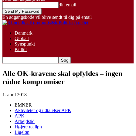
din email
En adgangskode vil blive sendt til dig på email
Danmark
Globalt
Synspunkt
Kultur
Alle OK-kravene skal opfyldes – ingen
rådne kompromiser
1. april 2018
EMNER
Aktiviteter og udtalelser APK
APK
Arbejdstid
Højere realløn
Ligeløn