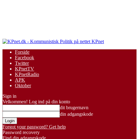
KPnet
Forside
Facebook
Twitter
KPnetTV
KPnetRadio
APK
Oktober
Sign in
Velkommen! Log ind på din konto
dit brugernavn
din adgangskode
Forgot your password? Get help
Password recovery
Find din adgangskode