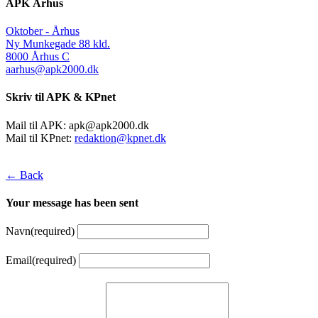
APK Århus
Oktober - Århus
Ny Munkegade 88 kld.
8000 Århus C
aarhus@apk2000.dk
Skriv til APK & KPnet
Mail til APK:
apk@apk2000.dk
Mail til KPnet:
redaktion@kpnet.dk
← Back
Your message has been sent
Navn
(required)
Email
(required)