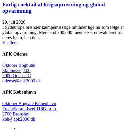
Farlig cocktail af krigsoprustning og global
opvarmning
29. juli 2026
I Sydeuropa brænder kæmpemæssige områder lige nu som følge af
global opvarmning. Mere end 300.000 mennesker er evakueret fra
deres hjem, i en tid...
Vis flere
APK Odense
Oktober Bogbutik
Skibhusvej 100
5000 Odense C
odense@apk2000.dk
APK København
Oktober Bogcafé København
Frederikssundsvej 116B, st th.
2700 Brønshøj
kbh@apk2000.dk