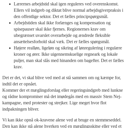
Lærernes arbejdstid skal igen reguleres ved overenskomst.
Ellers vil indgreb og diktat blive normal arbejdsgiverpraksis i
den offentlige sektor. Det et fælles principspørgsmål.
Arbejdstiden skal ikke forlænges og kompensation og
spisepauser skal ikke fjernes. Regionernes krav om
ubegrænset uvarslet overarbejde og ændrede fleksible
ansættelsesforhold skal væk. Det er fælles spørgsmål.
Højere realløn, ligeløn og sikring af lønregulering i regulære
kroner og ører. Ikke uigennemskuelige regneark og lokale
puljer, man skal slås med hinanden om bagefter. Det er fælles
krav.
Det er det, vi skal blive ved med at stå sammen om og kæmpe for,
indtil det er opnået.
Kommer der et mæglingsforslag eller regeringsindgreb med lunkne
og rådne kompromiser må det imødegås med en massiv Stem Nej-
kampagne, med protester og strejker. Lige meget hvor flot
indpakningen bliver.
Vi kan ikke opnå ok-kravene alene ved at bruge en stemmeseddel.
Den kan ikke stå alene hverken ved en mæglingsskitse eller ved et