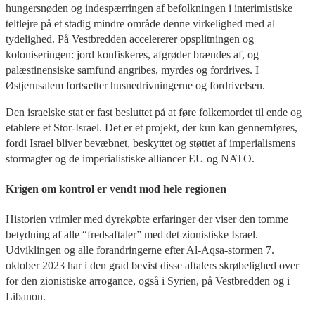
hungersnøden og indespærringen af befolkningen i interimistiske
teltlejre på et stadig mindre område denne virkelighed med al
tydelighed. På Vestbredden accelererer opsplitningen og
koloniseringen: jord konfiskeres, afgrøder brændes af, og
palæstinensiske samfund angribes, myrdes og fordrives. I
Østjerusalem fortsætter husnedrivningerne og fordrivelsen.
Den israelske stat er fast besluttet på at føre folkemordet til ende og
etablere et Stor-Israel. Det er et projekt, der kun kan gennemføres,
fordi Israel bliver bevæbnet, beskyttet og støttet af imperialismens
stormagter og de imperialistiske alliancer EU og NATO.
Krigen om kontrol er vendt mod hele regionen
Historien vrimler med dyrekøbte erfaringer der viser den tomme
betydning af alle “fredsaftaler” med det zionistiske Israel.
Udviklingen og alle forandringerne efter Al-Aqsa-stormen 7.
oktober 2023 har i den grad bevist disse aftalers skrøbelighed over
for den zionistiske arrogance, også i Syrien, på Vestbredden og i
Libanon.