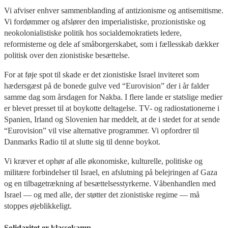
Vi afviser enhver sammenblanding af antizionisme og antisemitisme.
Vi fordømmer og afslører den imperialistiske, prozionistiske og
neokolonialistiske politik hos socialdemokratiets ledere,
reformisterne og dele af småborgerskabet, som i fællesskab dækker
politisk over den zionistiske besættelse.
For at føje spot til skade er det zionistiske Israel inviteret som
hædersgæst på de bonede gulve ved “Eurovision” der i år falder
samme dag som årsdagen for Nakba. I flere lande er statslige medier
er blevet presset til at boykotte deltagelse. TV- og radiostationerne i
Spanien, Irland og Slovenien har meddelt, at de i stedet for at sende
“Eurovision” vil vise alternative programmer. Vi opfordrer til
Danmarks Radio til at slutte sig til denne boykot.
Vi kræver et ophør af alle økonomiske, kulturelle, politiske og
militære forbindelser til Israel, en afslutning på belejringen af Gaza
og en tilbagetrækning af besættelsesstyrkerne. Våbenhandlen med
Israel — og med alle, der støtter det zionistiske regime — må
stoppes øjeblikkeligt.
Solidaritet er klassekamp