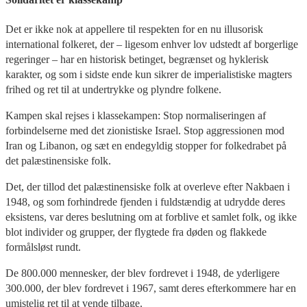
Det er ikke nok at appellere til respekten for en nu illusorisk
international folkeret, der – ligesom enhver lov udstedt af borgerlige
regeringer – har en historisk betinget, begrænset og hyklerisk
karakter, og som i sidste ende kun sikrer de imperialistiske magters
frihed og ret til at undertrykke og plyndre folkene.
Kampen skal rejses i klassekampen: Stop normaliseringen af
forbindelserne med det zionistiske Israel. Stop aggressionen mod
Iran og Libanon, og sæt en endegyldig stopper for folkedrabet på
det palæstinensiske folk.
Det, der tillod det palæstinensiske folk at overleve efter Nakbaen i
1948, og som forhindrede fjenden i fuldstændig at udrydde deres
eksistens, var deres beslutning om at forblive et samlet folk, og ikke
blot individer og grupper, der flygtede fra døden og flakkede
formålsløst rundt.
De 800.000 mennesker, der blev fordrevet i 1948, de yderligere
300.000, der blev fordrevet i 1967, samt deres efterkommere har en
umistelig ret til at vende tilbage.