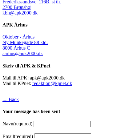
Frederikssundsvej 116B, st th.
2700 Brønshøj
kbh@apk2000.dk
APK Århus
Oktober - Århus
Ny Munkegade 88 kld.
8000 Århus C
aarhus@apk2000.dk
Skriv til APK & KPnet
Mail til APK:
apk@apk2000.dk
Mail til KPnet:
redaktion@kpnet.dk
← Back
Your message has been sent
Navn
(required)
Email
(required)