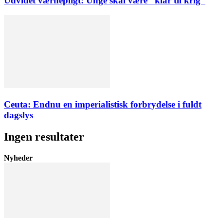
Udvidet værnepligt: Unge skal være ”klar til krig”
Ceuta: Endnu en imperialistisk forbrydelse i fuldt
dagslys
Ingen resultater
Nyheder