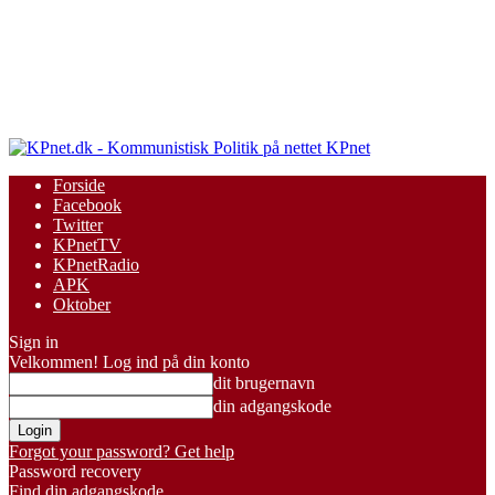
KPnet
Forside
Facebook
Twitter
KPnetTV
KPnetRadio
APK
Oktober
Sign in
Velkommen! Log ind på din konto
dit brugernavn
din adgangskode
Forgot your password? Get help
Password recovery
Find din adgangskode