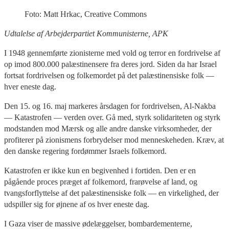
Foto: Matt Hrkac, Creative Commons
Udtalelse af Arbejderpartiet Kommunisterne, APK
I 1948 gennemførte zionisterne med vold og terror en fordrivelse af
op imod 800.000 palæstinensere fra deres jord. Siden da har Israel
fortsat fordrivelsen og folkemordet på det palæstinensiske folk —
hver eneste dag.
Den 15. og 16. maj markeres årsdagen for fordrivelsen, Al-Nakba
— Katastrofen — verden over. Gå med, styrk solidariteten og styrk
modstanden mod Mærsk og alle andre danske virksomheder, der
profiterer på zionismens forbrydelser mod menneskeheden. Kræv, at
den danske regering fordømmer Israels folkemord.
Katastrofen er ikke kun en begivenhed i fortiden. Den er en
pågående proces præget af folkemord, frarøvelse af land, og
tvangsforflyttelse af det palæstinensiske folk — en virkelighed, der
udspiller sig for øjnene af os hver eneste dag.
I Gaza viser de massive ødelæggelser, bombardementerne,