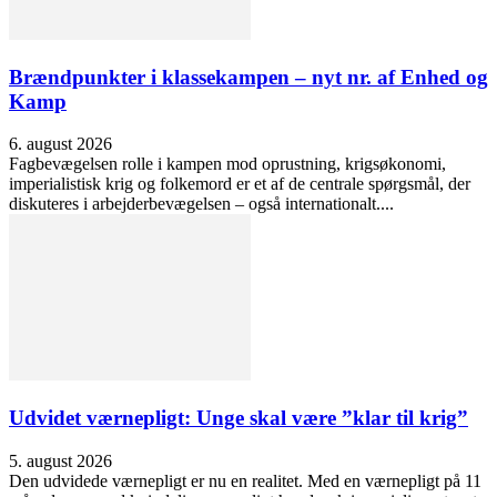
Brændpunkter i klassekampen – nyt nr. af Enhed og
Kamp
6. august 2026
Fagbevægelsen rolle i kampen mod oprustning, krigsøkonomi,
imperialistisk krig og folkemord er et af de centrale spørgsmål, der
diskuteres i arbejderbevægelsen – også internationalt....
Udvidet værnepligt: Unge skal være ”klar til krig”
5. august 2026
Den udvidede værnepligt er nu en realitet. Med en værnepligt på 11