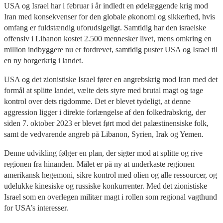
USA og Israel har i februar i år indledt en ødelæggende krig mod
Iran med konsekvenser for den globale økonomi og sikkerhed, hvis
omfang er fuldstændig uforudsigeligt. Samtidig har den israelske
offensiv i Libanon kostet 2.500 mennesker livet, mens omkring en
million indbyggere nu er fordrevet, samtidig puster USA og Israel til
en ny borgerkrig i landet.
USA og det zionistiske Israel fører en angrebskrig mod Iran med det
formål at splitte landet, vælte dets styre med brutal magt og tage
kontrol over dets rigdomme. Det er blevet tydeligt, at denne
aggression ligger i direkte forlængelse af den folkedrabskrig, der
siden 7. oktober 2023 er blevet ført mod det palæstinensiske folk,
samt de vedvarende angreb på Libanon, Syrien, Irak og Yemen.
Denne udvikling følger en plan, der sigter mod at splitte og rive
regionen fra hinanden. Målet er på ny at underkaste regionen
amerikansk hegemoni, sikre kontrol med olien og alle ressourcer, og
udelukke kinesiske og russiske konkurrenter. Med det zionistiske
Israel som en overlegen militær magt i rollen som regional vagthund
for USA’s interesser.