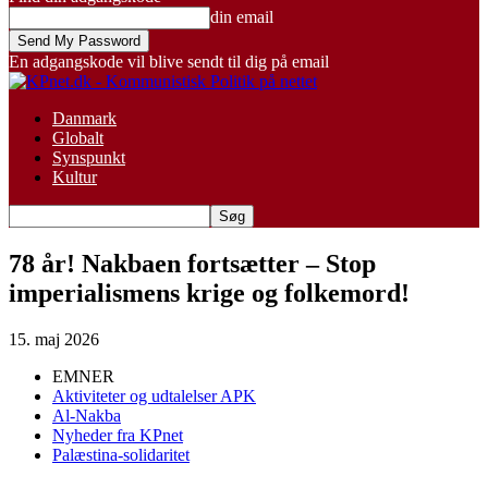
din email
En adgangskode vil blive sendt til dig på email
Danmark
Globalt
Synspunkt
Kultur
78 år! Nakbaen fortsætter – Stop
imperialismens krige og folkemord!
15. maj 2026
EMNER
Aktiviteter og udtalelser APK
Al-Nakba
Nyheder fra KPnet
Palæstina-solidaritet