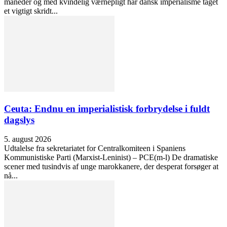
måneder og med kvindelig værnepligt har dansk imperialisme taget
et vigtigt skridt...
Ceuta: Endnu en imperialistisk forbrydelse i fuldt
dagslys
5. august 2026
Udtalelse fra sekretariatet for Centralkomiteen i Spaniens
Kommunistiske Parti (Marxist-Leninist) – PCE(m-l) De dramatiske
scener med tusindvis af unge marokkanere, der desperat forsøger at
nå...