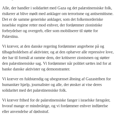
Alle, der handler i solidaritet med Gaza og det palæstinensiske folk,
risikerer at blive mødt med anklager om terrorisme og antisemitisme.
Det er de samme generiske anklager, som det folkemorderiske
israelske regime retter mod enhver, der fordømmer zionistiske
forbrydelser og overgreb, eller som mobiliserer til støtte for
Palæstina.
Vi kræver, at den danske regering fordømmer angrebene på og
tilbageholdelsen af aktivister, og at den ophæver alle repressive love,
der har til formål at ramme dem, der kritiserer zionismen og støtter
den palæstinensiske sag. Vi fordømmer når politiet sættes ind for at
banke danske aktivister og demonstranter.
Vi kræver en fuldstændig og ubegrænset åbning af Gazastriben for
humanitær hjælp, journalister og alle, der ønsker at vise deres
solidaritet med det palæstinensiske folk.
Vi kræver frihed for de palæstinensiske fanger i israelske fængsler,
hvoraf mange er mindreårige, og vi fordømmer enhver indførelse
eller anvendelse af dødsstraf.