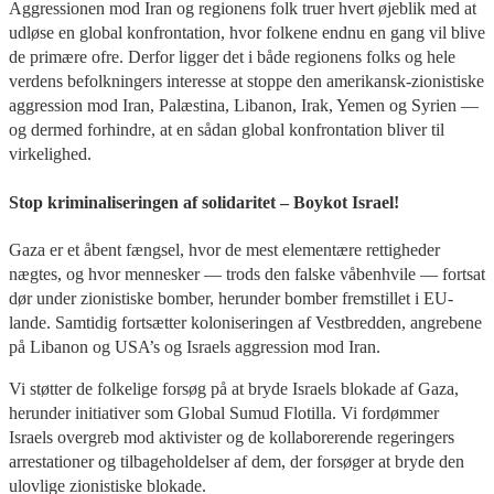
Aggressionen mod Iran og regionens folk truer hvert øjeblik med at
udløse en global konfrontation, hvor folkene endnu en gang vil blive
de primære ofre. Derfor ligger det i både regionens folks og hele
verdens befolkningers interesse at stoppe den amerikansk-zionistiske
aggression mod Iran, Palæstina, Libanon, Irak, Yemen og Syrien —
og dermed forhindre, at en sådan global konfrontation bliver til
virkelighed.
Stop kriminaliseringen af solidaritet – Boykot Israel!
Gaza er et åbent fængsel, hvor de mest elementære rettigheder
nægtes, og hvor mennesker — trods den falske våbenhvile — fortsat
dør under zionistiske bomber, herunder bomber fremstillet i EU-
lande. Samtidig fortsætter koloniseringen af Vestbredden, angrebene
på Libanon og USA’s og Israels aggression mod Iran.
Vi støtter de folkelige forsøg på at bryde Israels blokade af Gaza,
herunder initiativer som Global Sumud Flotilla. Vi fordømmer
Israels overgreb mod aktivister og de kollaborerende regeringers
arrestationer og tilbageholdelser af dem, der forsøger at bryde den
ulovlige zionistiske blokade.