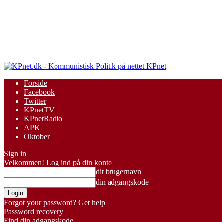
KPnet
Forside
Facebook
Twitter
KPnetTV
KPnetRadio
APK
Oktober
Sign in
Velkommen! Log ind på din konto
dit brugernavn
din adgangskode
Forgot your password? Get help
Password recovery
Find din adgangskode