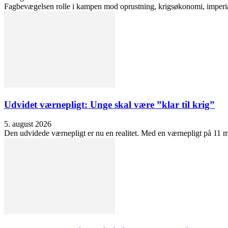
Fagbevægelsen rolle i kampen mod oprustning, krigsøkonomi, imperialis
Udvidet værnepligt: Unge skal være ”klar til krig”
5. august 2026
Den udvidede værnepligt er nu en realitet. Med en værnepligt på 11 må