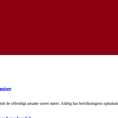
miser
de offentligt ansatte været større. Aldrig har befolkningens opbakning t