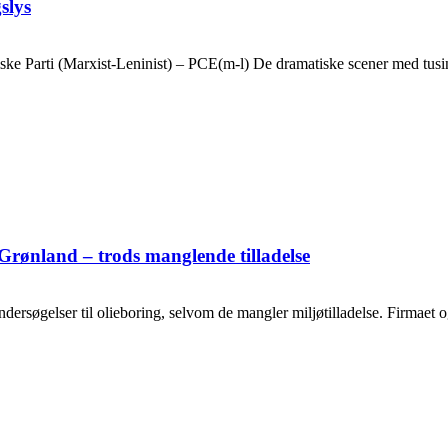
slys
ske Parti (Marxist-Leninist) – PCE(m-l) De dramatiske scener med tusin
Grønland – trods manglende tilladelse
ersøgelser til olieboring, selvom de mangler miljøtilladelse. Firmaet og o