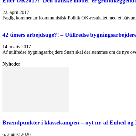
Efter OK2017: ‘Den danske model’ er grundlæggend
22. april 2017
Faglig kommentar Kommunistisk Politik OK-resultatet med et påtvunget 
42 timers arbejdsuge?! – Utilfredse bygningsarbejder
14. marts 2017
Af utilfredse bygningsarbejdere Snart skal der stemmes om de nye overe
Nyheder
Brændpunkter i klassekampen – nyt nr. af Enhed o
6. august 2026