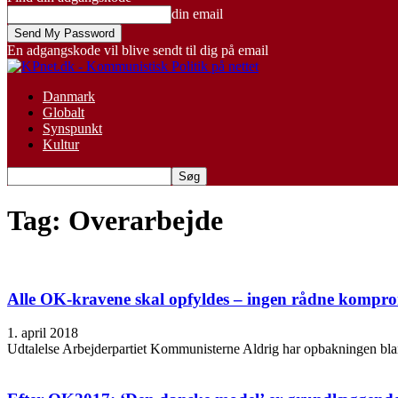
din email
En adgangskode vil blive sendt til dig på email
Danmark
Globalt
Synspunkt
Kultur
Tag: Overarbejde
Alle OK-kravene skal opfyldes – ingen rådne kompro
1. april 2018
Udtalelse Arbejderpartiet Kommunisterne Aldrig har opbakningen blandt 