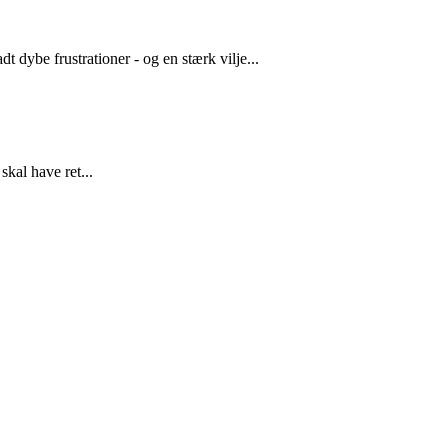
 dybe frustrationer - og en stærk vilje...
kal have ret...