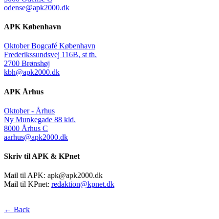
odense@apk2000.dk
APK København
Oktober Bogcafé København
Frederikssundsvej 116B, st th.
2700 Brønshøj
kbh@apk2000.dk
APK Århus
Oktober - Århus
Ny Munkegade 88 kld.
8000 Århus C
aarhus@apk2000.dk
Skriv til APK & KPnet
Mail til APK:
apk@apk2000.dk
Mail til KPnet:
redaktion@kpnet.dk
← Back