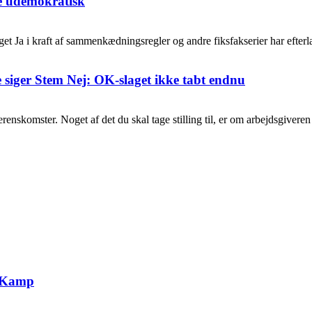
e udemokratisk
Ja i kraft af sammenkædningsregler og andre fiksfakserier har efterladt
e siger Stem Nej: OK-slaget ikke tabt endnu
nskomster. Noget af det du skal tage stilling til, er om arbejdsgiveren s
g Kamp