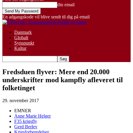
din email
En adgangskode vil blive sendt til dig på email
Danmark
Globalt
Synspunkt
Kultur
Fredsduen flyver: Mere end 20.000
underskrifter mod kampfly afleveret til
folketinget
29. november 2017
EMNER
Anne Marie Helger
F35 krigsfly
Gerd Berlev
Krigsforberedelser