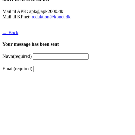
Mail til APK:
apk@apk2000.dk
Mail til KPnet:
redaktion@kpnet.dk
← Back
Your message has been sent
Navn
(required)
Email
(required)