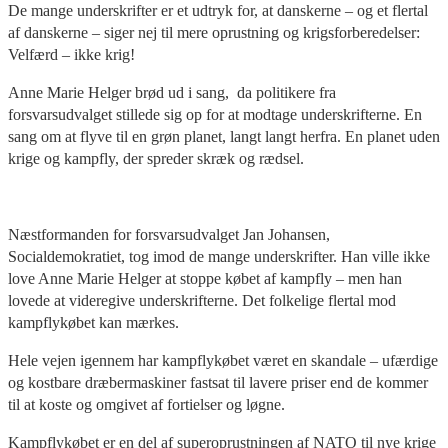
De mange underskrifter er et udtryk for, at danskerne – og et flertal
af danskerne – siger nej til mere oprustning og krigsforberedelser:
Velfærd – ikke krig!
Anne Marie Helger brød ud i sang, da politikere fra
forsvarsudvalget stillede sig op for at modtage underskrifterne. En
sang om at flyve til en grøn planet, langt langt herfra. En planet uden
krige og kampfly, der spreder skræk og rædsel.
Næstformanden for forsvarsudvalget Jan Johansen,
Socialdemokratiet, tog imod de mange underskrifter. Han ville ikke
love Anne Marie Helger at stoppe købet af kampfly – men han
lovede at videregive underskrifterne. Det folkelige flertal mod
kampflykøbet kan mærkes.
Hele vejen igennem har kampflykøbet været en skandale – ufærdige
og kostbare dræbermaskiner fastsat til lavere priser end de kommer
til at koste og omgivet af fortielser og løgne.
Kampflykøbet er en del af superoprustningen af NATO til nye krige