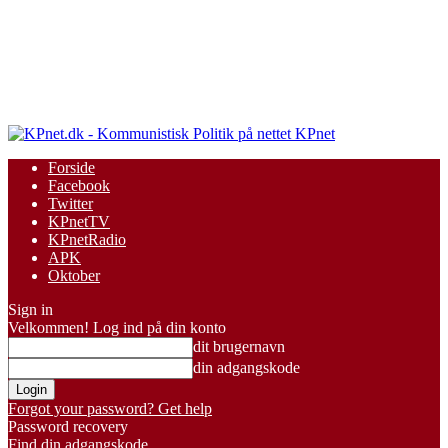
KPnet
Forside
Facebook
Twitter
KPnetTV
KPnetRadio
APK
Oktober
Sign in
Velkommen! Log ind på din konto
dit brugernavn
din adgangskode
Forgot your password? Get help
Password recovery
Find din adgangskode