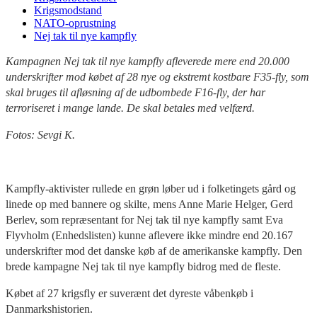
Krigsmodstand
NATO-oprustning
Nej tak til nye kampfly
Kampagnen Nej tak til nye kampfly afleverede mere end 20.000
underskrifter mod købet af 28 nye og ekstremt kostbare F35-fly, som
skal bruges til afløsning af de udbombede F16-fly, der har
terroriseret i mange lande. De skal betales med velfærd.
Fotos: Sevgi K.
Kampfly-aktivister rullede en grøn løber ud i folketingets gård og
linede op med bannere og skilte, mens Anne Marie Helger, Gerd
Berlev, som repræsentant for Nej tak til nye kampfly samt Eva
Flyvholm (Enhedslisten) kunne aflevere ikke mindre end 20.167
underskrifter mod det danske køb af de amerikanske kampfly. Den
brede kampagne Nej tak til nye kampfly bidrog med de fleste.
Købet af 27 krigsfly er suverænt det dyreste våbenkøb i
Danmarkshistorien.