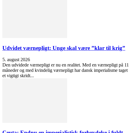
Udvidet værnepligt: Unge skal være ”klar til krig”
5. august 2026
Den udvidede værnepligt er nu en realitet. Med en værnepligt på 11
måneder og med kvindelig værnepligt har dansk imperialisme taget
et vigtigt skridt...
Ceuta: Endnu en imperialistisk forbrydelse i fuldt