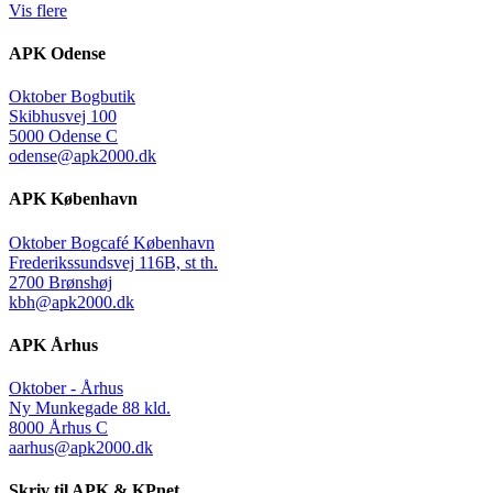
Vis flere
APK Odense
Oktober Bogbutik
Skibhusvej 100
5000 Odense C
odense@apk2000.dk
APK København
Oktober Bogcafé København
Frederikssundsvej 116B, st th.
2700 Brønshøj
kbh@apk2000.dk
APK Århus
Oktober - Århus
Ny Munkegade 88 kld.
8000 Århus C
aarhus@apk2000.dk
Skriv til APK & KPnet