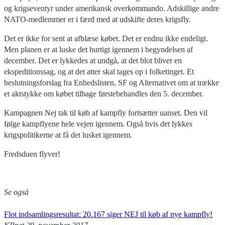
og krigseventyr under amerikansk overkommando. Adskillige andre
NATO-medlemmer er i færd med at udskifte deres krigsfly.
Det er ikke for sent at afblæse købet. Det er endnu ikke endeligt.
Men planen er at luske det hurtigt igennem i begyndelsen af
december. Det er lykkedes at undgå, at det blot bliver en
ekspeditionssag, og at det atter skal tages op i folketinget. Et
beslutningsforslag fra Enhedslisten, SF og Alternativet om at trække
et aktstykke om købet tilbage førstebehandles den 5. december.
Kampagnen Nej tak til køb af kampfly fortsætter uanset. Den vil
følge kampflyene hele vejen igennem. Også hvis det lykkes
krigspolitikerne at få det lusket igennem.
Fredsduen flyver!
Se også
Flot indsamlingsresultat: 20.167 siger NEJ til køb af nye kampfly!