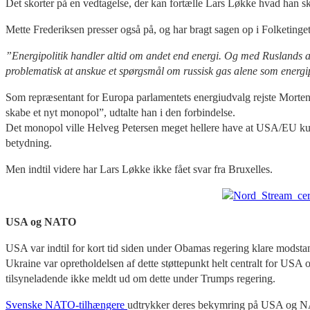
Det skorter på en vedtagelse, der kan fortælle Lars Løkke hvad han s
Mette Frederiksen presser også på, og har bragt sagen op i Folketinget.
”Energipolitik handler altid om andet end energi. Og med Ruslands ag
problematisk at anskue et spørgsmål om russisk gas alene som energip
Som repræsentant for Europa parlamentets energiudvalg rejste Morten 
skabe et nyt monopol”, udtalte han i den forbindelse.
Det monopol ville Helveg Petersen meget hellere have at USA/EU kunn
betydning.
Men indtil videre har Lars Løkke ikke fået svar fra Bruxelles.
USA og NATO
USA var indtil for kort tid siden under Obamas regering klare modst
Ukraine var opretholdelsen af dette støttepunkt helt centralt for U
tilsyneladende ikke meldt ud om dette under Trumps regering.
Svenske NATO-tilhængere
udtrykker deres bekymring på USA og NATO