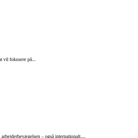
 vil fokusere på...
arbejderbevægelsen – også internationalt....