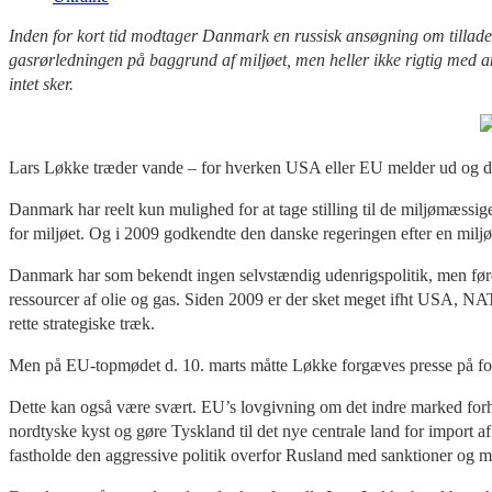
Inden for kort tid modtager Danmark en russisk ansøgning om tillade
gasrørledningen på baggrund af miljøet, men heller ikke rigtig med
intet sker.
Lars Løkke træder vande – for hverken USA eller EU melder ud og di
Danmark har reelt kun mulighed for at tage stilling til de miljømæssig
for miljøet. Og i 2009 godkendte den danske regeringen efter en mil
Danmark har som bekendt ingen selvstændig udenrigspolitik, men fører 
ressourcer af olie og gas. Siden 2009 er der sket meget ifht USA, NA
rette strategiske træk.
Men på EU-topmødet d. 10. marts måtte Løkke forgæves presse på fo
Dette kan også være svært. EU’s lovgivning om det indre marked forhol
nordtyske kyst og gøre Tyskland til det nye centrale land for import a
fastholde den aggressive politik overfor Rusland med sanktioner og mil