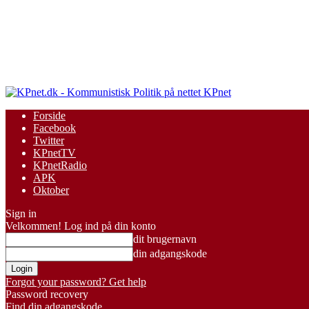
KPnet
Forside
Facebook
Twitter
KPnetTV
KPnetRadio
APK
Oktober
Sign in
Velkommen! Log ind på din konto
dit brugernavn
din adgangskode
Forgot your password? Get help
Password recovery
Find din adgangskode