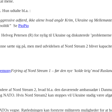
kal mene.
 Hun udtalte bl.a. :
gressive adfærd, ikke alene hvad angår Krim, Ukraine og Mellemøsten, 
olitik”
Se
PioPio
Helveg Petersen (R) for nylig til Ukraine og diskuterede ’problemerne’
e sætte sig på, men med udvidelsen af Nord Stream 2 bliver kapaciteten
Fejring af Nord Stream 1 – før den nye ‘kolde krig’ mod Rusland
andere af Nord Stream 2, hvad bl.a. den daværende ambassadør i Danma
SA og NATO. Hvis Nord Stream2 kan stoppes vil Ukraine stadig være afg
s vegne. Rørledningen kan forstyrre militærets muligheder for at hold