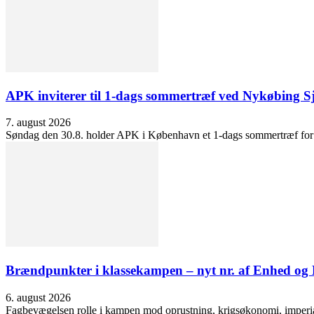
APK inviterer til 1-dags sommertræf ved Nykøbing S
7. august 2026
Søndag den 30.8. holder APK i København et 1-dags sommertræf for at 
Brændpunkter i klassekampen – nyt nr. af Enhed o
6. august 2026
Fagbevægelsen rolle i kampen mod oprustning, krigsøkonomi, imperialis