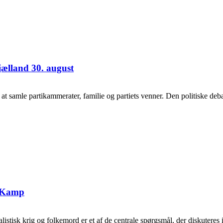
jælland 30. august
samle partikammerater, familie og partiets venner. Den politiske debat
g Kamp
tisk krig og folkemord er et af de centrale spørgsmål, der diskuteres i 