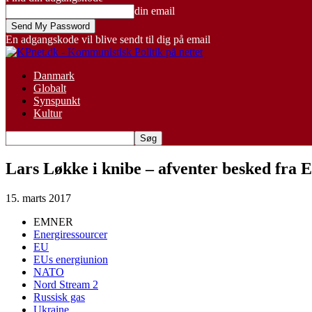
din email
En adgangskode vil blive sendt til dig på email
Danmark
Globalt
Synspunkt
Kultur
Lars Løkke i knibe – afventer besked fra
15. marts 2017
EMNER
Energiressourcer
EU
EUs energiunion
NATO
Nord Stream 2
Russisk gas
Ukraine