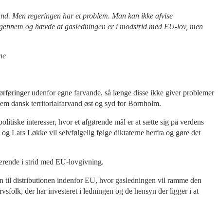
and. Men regeringen har et problem. Man kan ikke afvise
 igennem og hævde at gasledningen er i modstrid med EU-lov, men
ne
 rørføringer udenfor egne farvande, så længe disse ikke giver problemer
em dansk territorialfarvand øst og syd for Bornholm.
itiske interesser, hvor et afgørende mål er at sætte sig på verdens
g Lars Løkke vil selvfølgelig følge diktaterne herfra og gøre det
rende i strid med EU-lovgivning.
un til distributionen indenfor EU, hvor gasledningen vil ramme den
sfolk, der har investeret i ledningen og de hensyn der ligger i at