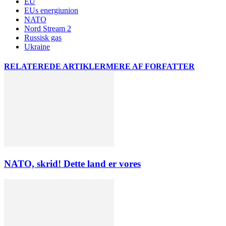
EU
EUs energiunion
NATO
Nord Stream 2
Russisk gas
Ukraine
RELATEREDE ARTIKLER
MERE AF FORFATTER
NATO, skrid! Dette land er vores