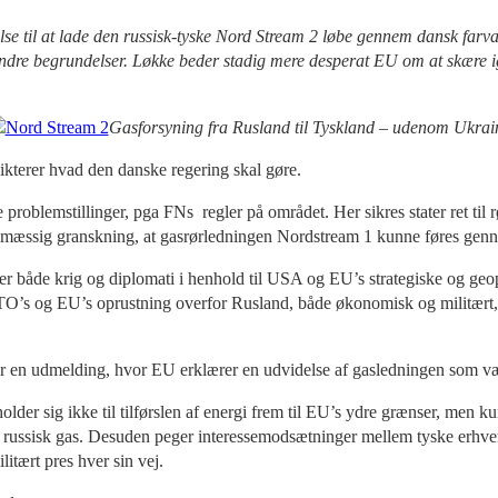
lse til at lade den russisk-tyske Nord Stream 2 løbe gennem dansk farv
 andre begrundelser. Løkke beder stadig mere desperat EU om at skære
Gasforsyning fra Rusland til Tyskland – udenom Ukrai
kterer hvad den danske regering skal gøre.
e problemstillinger, pga FNs regler på området. Her sikres stater ret til
jømæssig granskning, at gasrørledningen Nordstream 1 kunne føres genn
både krig og diplomati i henhold til USA og EU’s strategiske og geopol
TO’s og EU’s oprustning overfor Rusland, både økonomisk og militært, o
r en udmelding, hvor EU erklærer en udvidelse af gasledningen som væ
der sig ikke til tilførslen af energi frem til EU’s ydre grænser, men k
f russisk gas. Desuden peger interessemodsætninger mellem tyske erhverv
itært pres hver sin vej.