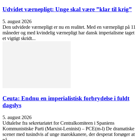
Udvidet værnepligt: Unge skal være ”klar til krig”
5. august 2026
Den udvidede værnepligt er nu en realitet. Med en værnepligt på 11
måneder og med kvindelig værnepligt har dansk imperialisme taget
et vigtigt skridt...
Ceuta: Endnu en imperialistisk forbrydelse i fuldt
dagslys
5. august 2026
Udtalelse fra sekretariatet for Centralkomiteen i Spaniens
Kommunistiske Parti (Marxist-Leninist) – PCE(m-l) De dramatiske
scener med tusindvis af unge marokkanere, der desperat forsøger at
nå...