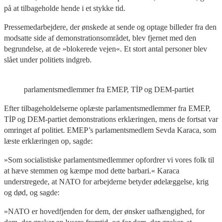
på at tilbageholde hende i et stykke tid.
Pressemedarbejdere, der ønskede at sende og optage billeder fra den
modsatte side af demonstrationsområdet, blev fjernet med den
begrundelse, at de »blokerede vejen«. Et stort antal personer blev
slået under politiets indgreb.
parlamentsmedlemmer fra EMEP, TİP og DEM-partiet
Efter tilbageholdelserne oplæste parlamentsmedlemmer fra EMEP,
TİP og DEM-partiet demonstrations erklæringen, mens de fortsat var
omringet af politiet. EMEP’s parlamentsmedlem Sevda Karaca, som
læste erklæringen op, sagde:
»Som socialistiske parlamentsmedlemmer opfordrer vi vores folk til
at hæve stemmen og kæmpe mod dette barbari.« Karaca
understregede, at NATO for arbejderne betyder ødelæggelse, krig
og død, og sagde:
»NATO er hovedfjenden for dem, der ønsker uafhængighed, for