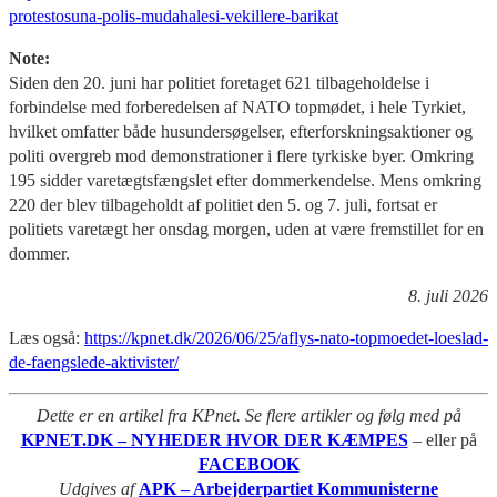
protestosuna-polis-mudahalesi-vekillere-barikat
Note:
Siden den 20. juni har politiet foretaget 621 tilbageholdelse i
forbindelse med forberedelsen af NATO topmødet, i hele Tyrkiet,
hvilket omfatter både husundersøgelser, efterforskningsaktioner og
politi overgreb mod demonstrationer i flere tyrkiske byer. Omkring
195 sidder varetægtsfængslet efter dommerkendelse. Mens omkring
220 der blev tilbageholdt af politiet den 5. og 7. juli, fortsat er
politiets varetægt her onsdag morgen, uden at være fremstillet for en
dommer.
8. juli 2026
Læs også:
https://kpnet.dk/2026/06/25/aflys-nato-topmoedet-loeslad-
de-faengslede-aktivister/
Dette er en artikel fra KPnet. Se flere artikler og følg med på
KPNET.DK – NYHEDER HVOR DER KÆMPES
– eller på
FACEBOOK
Udgives af
APK – Arbejderpartiet Kommunisterne