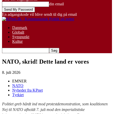
din email
En adgangskode vil blive sendt til dig på email
Danmark
Globalt
Synspunkt
Kultur
NATO, skrid! Dette land er vores
8. juli 2026
EMNER
NATO
Nyheder fra KPnet
Tyrkiet
Politiet greb hårdt ind mod protestdemonstration, som koalitionen
Nej til NATO afholdt 7. juli mod den imperialistiske