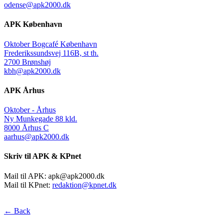
odense@apk2000.dk
APK København
Oktober Bogcafé København
Frederikssundsvej 116B, st th.
2700 Brønshøj
kbh@apk2000.dk
APK Århus
Oktober - Århus
Ny Munkegade 88 kld.
8000 Århus C
aarhus@apk2000.dk
Skriv til APK & KPnet
Mail til APK:
apk@apk2000.dk
Mail til KPnet:
redaktion@kpnet.dk
← Back