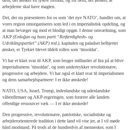
dem, der ønsker en lysere fremtid, og for dem, der ønsker, at
arbejderne skal have magten.
Det, der nu præsenteres for os som ‘det nye NATO’, handler om, at
vores region omorganiseres som led i en imperialistisk opdeling, og
at man bevæger sig mod et blodigt opgør. I denne omvæltning, som
AKP
(Erdoğan og hans parti “Retfærdigheds- og
Udviklingspartiet” (AKP) red.)
, kapitalen og paladset helhjertet
ønsker, er Tyrkiet blevet tildelt rollen som ‘tinsoldat’.
Vi har et klart svar til AKP, som bruger milliarder af lira på at blive
imperialismens ‘tinsoldat’, og som undertrykker revolutionære,
progressive og arbejdere. Vi har også et klart svar til imperialismen
og dens samarbejdspartnere: I er ikke ønskede!
NATO, USA, Israel, Trump, indenlandske og udenlandske
våbenfirmaer og AKP-regeringen, som forærer alle landets
offentlige ressourcer væk — I er ikke ønskede!
Den progressive, revolutionære, patriotiske, socialistiske og
arbejderorienterede tradition i dette land vil vise jer, at I vil møde
hård modstand. På trods af de hundredvis af mennesker, som I