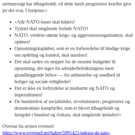
uretmæssigt har tilbageholdt, vil dette lands progressive kræfter give
jer det svar, I fortjener.«
»Alle NATO-baser skal lukkes!
Tyrkiet skal omgående forlade NATO!
NATO, verdens største krigs- og aggressionsorganisation, skal
opløses!
Oprustningskapløbet, som er en forberedelse til blodige krige
om opdeling og kontrol, skal standses!
Der skal sættes en stopper for de enorme budgetter til
oprustning, der tages fra arbejderbefolkningens mest
grundlæggende behov — fra uddannelse og sundhed til
boliger og sociale rettigheder!
Det er ikke en forbrydelse at modsætte sig NATO og
imperialismen!
De hundredvis af socialistiske, revolutionære, progressive og
demokratiske kampfæller, som er blevet tilbageholdt og
fængslet i Istanbul og Ankara, skal omgående løslades!«
Oversat fra avisen evrensel
https://www.evrensel.net/haber/5991421/ankara-da-nato-