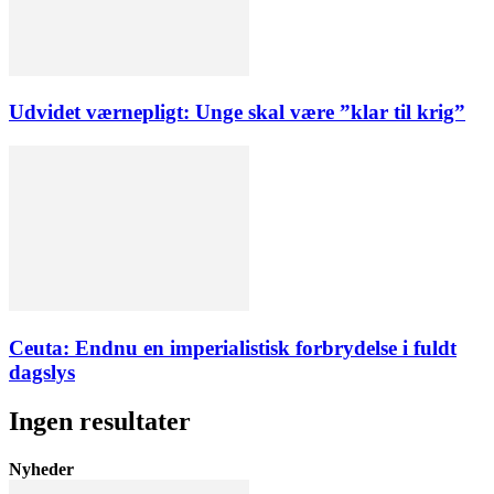
Udvidet værnepligt: Unge skal være ”klar til krig”
Ceuta: Endnu en imperialistisk forbrydelse i fuldt
dagslys
Ingen resultater
Nyheder