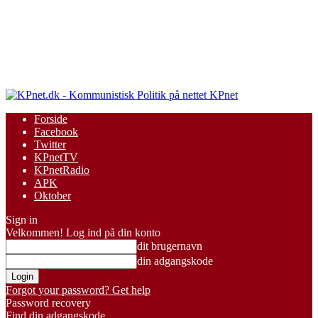
KPnet
Forside
Facebook
Twitter
KPnetTV
KPnetRadio
APK
Oktober
Sign in
Velkommen! Log ind på din konto
dit brugernavn
din adgangskode
Forgot your password? Get help
Password recovery
Find din adgangskode