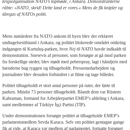
krigsorganisation NATO’s topmøde, i Ankara. Demonstranterne
råbte: »NATO, skrid! Dette land er vores.« Mens de fik knipler og
tåregas af NATOs politi.
Mens statsledere fra NATO ankom til byen blev der erklæret
undtagelsestilstand i Ankara, og politiet blokerede området omkring
indgangen til Kurtuluş-parken, hvor
Nej til NATO
havde indkaldt til
demonstration. Snesevis af personer, som forsøgte at gå mod parken
fra forskellige steder, blev mødt med peberspray, lagt i håndjern med
hænderne bag ryggen og tilbageholdt. Pressemedarbejdere og
journalister blev desuden forhindret i at filme og tage billeder.
Politiet tilbageholdt et stort antal personer på ruter, der førte til
parken. Mindst 73 personer tilbageholdt. Blandt dem var Rüstem
Kahraman, formand for Arbejderpartiet EMEP’s afdeling i Ankara,
samt medlemmer af Türkiye İşçi Partisi (TİP).
Under demonstrationen forsøgte politiet at tilbageholde EMEP’s
parlamentsmedlem Sevda Karaca. Selv om politiet gentagne gange
fik at vide, at Karaca var medlem af parlamentet, fortsatte forsøget