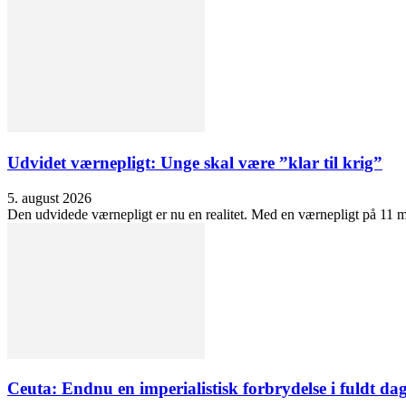
Udvidet værnepligt: Unge skal være ”klar til krig”
5. august 2026
Den udvidede værnepligt er nu en realitet. Med en værnepligt på 11 må
Ceuta: Endnu en imperialistisk forbrydelse i fuldt dag