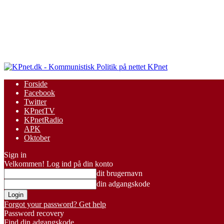
KPnet
Forside
Facebook
Twitter
KPnetTV
KPnetRadio
APK
Oktober
Sign in
Velkommen! Log ind på din konto
dit brugernavn
din adgangskode
Forgot your password? Get help
Password recovery
Find din adgangskode