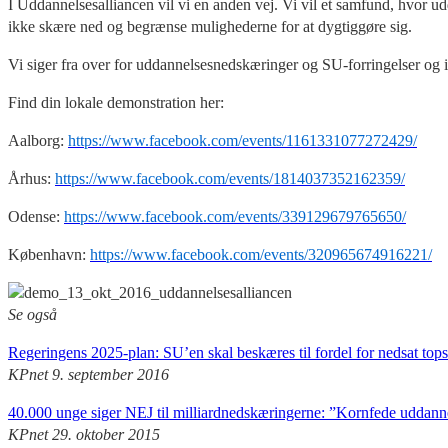
I Uddannelsesalliancen vil vi en anden vej. Vi vil et samfund, hvor ud
ikke skære ned og begrænse mulighederne for at dygtiggøre sig.
Vi siger fra over for uddannelsesnedskæringer og SU-forringelser og in
Find din lokale demonstration her:
Aalborg:
https://www.facebook.com/events/1161331077272429/
Århus:
https://www.facebook.com/events/1814037352162359/
Odense:
https://www.facebook.com/events/339129679765650/
København:
https://www.facebook.com/events/320965674916221/
Se også
Regeringens 2025-plan: SU’en skal beskæres til fordel for nedsat tops
KPnet 9. september 2016
40.000 unge siger NEJ til milliardnedskæringerne: ”Kornfede uddanne
KPnet 29. oktober 2015