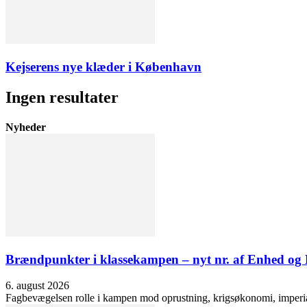
Kejserens nye klæder i København
Ingen resultater
Nyheder
Brændpunkter i klassekampen – nyt nr. af Enhed o
6. august 2026
Fagbevægelsen rolle i kampen mod oprustning, krigsøkonomi, imperialis