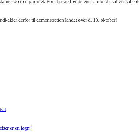
dannelse er en prioritet. For at sikre fremtidens samfund skal vi skabe
dkalder derfor til demonstration landet over d. 13. oktober!
kat
lser er en løgn”