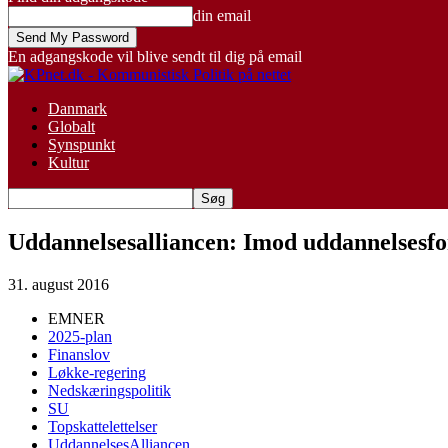
din email
En adgangskode vil blive sendt til dig på email
Danmark
Globalt
Synspunkt
Kultur
Uddannelsesalliancen: Imod uddannelsesfo
31. august 2016
EMNER
2025-plan
Finanslov
Løkke-regering
Nedskæringspolitik
SU
Topskattelettelser
UddannelsesAlliancen