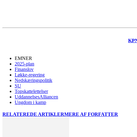
KP
EMNER
2025-plan
Finanslov
Løkke-regering
Nedskæringspolitik
SU
Topskattelettelser
UddannelsesAlliancen
Ungdom i kamp
RELATEREDE ARTIKLER
MERE AF FORFATTER