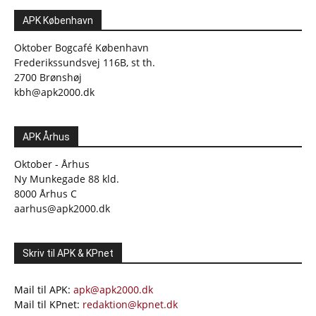
APK København
Oktober Bogcafé København
Frederikssundsvej 116B, st th.
2700 Brønshøj
kbh@apk2000.dk
APK Århus
Oktober - Århus
Ny Munkegade 88 kld.
8000 Århus C
aarhus@apk2000.dk
Skriv til APK & KPnet
Mail til APK:
apk@apk2000.dk
Mail til KPnet:
redaktion@kpnet.dk