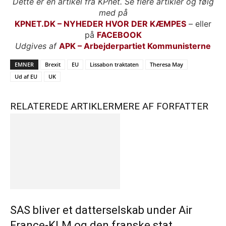
Dette er en artikel fra KPnet. Se flere artikler og følg
med på
KPNET.DK – NYHEDER HVOR DER KÆMPES
– eller
på
FACEBOOK
Udgives af
APK – Arbejderpartiet Kommunisterne
EMNER
Brexit
EU
Lissabon traktaten
Theresa May
Ud af EU
UK
RELATEREDE ARTIKLER
MERE AF FORFATTER
SAS bliver et datterselskab under Air
France-KLM og den franske stat