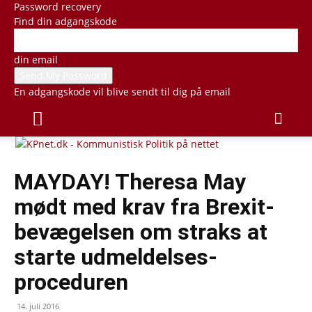
Password recovery
Find din adgangskode
din email
En adgangskode vil blive sendt til dig på email
MAYDAY! Theresa May
mødt med krav fra Brexit-
bevægelsen om straks at
starte udmeldelses-
proceduren
14. juli 2016