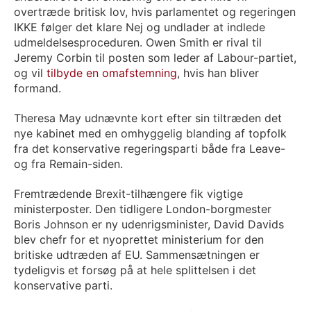
overtræde britisk lov, hvis parlamentet og regeringen
IKKE følger det klare Nej og undlader at indlede
udmeldelsesproceduren. Owen Smith er rival til
Jeremy Corbin til posten som leder af Labour-partiet,
og vil
tilbyde en omafstemning
, hvis han bliver
formand.
Theresa May udnævnte kort efter sin tiltræden det
nye kabinet med en omhyggelig blanding af topfolk
fra det konservative regeringsparti både fra Leave-
og fra Remain-siden.
Fremtrædende Brexit-tilhængere fik vigtige
ministerposter. Den tidligere London-borgmester
Boris Johnson er ny udenrigsminister, David Davids
blev chefr for et nyoprettet ministerium for den
britiske udtræden af EU. Sammensætningen er
tydeligvis et forsøg på at hele splittelsen i det
konservative parti.