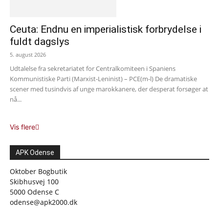
Ceuta: Endnu en imperialistisk forbrydelse i
fuldt dagslys
5. august 2026
Udtalelse fra sekretariatet for Centralkomiteen i Spaniens
Kommunistiske Parti (Marxist-Leninist) – PCE(m-l) De dramatiske
scener med tusindvis af unge marokkanere, der desperat forsøger at
nå...
Vis flere
APK Odense
Oktober Bogbutik
Skibhusvej 100
5000 Odense C
odense@apk2000.dk