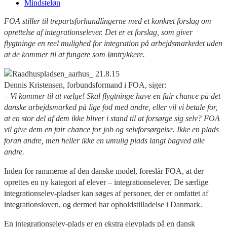
Mindsteløn
FOA stiller til trepartsforhandlingerne med et konkret forslag om
oprettelse af integrationselever. Det er et forslag, som giver
flygtninge en reel mulighed for integration på arbejdsmarkedet uden
at de kommer til at fungere som løntrykkere.
Dennis Kristensen, forbundsformand i FOA, siger:
– Vi kommer til at vælge! Skal flygtninge have en fair chance på det
danske arbejdsmarked på lige fod med andre, eller vil vi betale for,
at en stor del af dem ikke bliver i stand til at forsørge sig selv? FOA
vil give dem en fair chance for job og selvforsørgelse. Ikke en plads
foran andre, men heller ikke en umulig plads langt bagved alle
andre.
Inden for rammerne af den danske model, foreslår FOA, at der
oprettes en ny kategori af elever – integrationselever. De særlige
integrationselev-pladser kan søges af personer, der er omfattet af
integrationsloven, og dermed har opholdstilladelse i Danmark.
En integrationselev-plads er en ekstra elevplads på en dansk