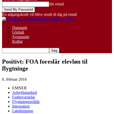
din email
En adgangskode vil blive sendt til dig på email
Danmark
Globalt
Synspunkt
Kultur
Positivt: FOA foreslår elevløn til
flygtninge
6. februar 2016
EMNER
Arbejdsmarked
Fagbevægelse
Flygtningepolitik
Integration
Løndumping