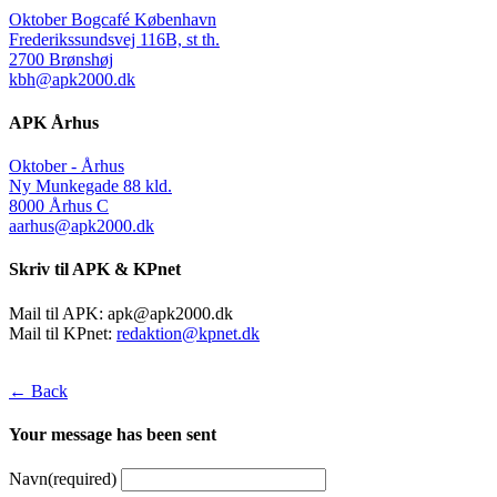
Oktober Bogcafé København
Frederikssundsvej 116B, st th.
2700 Brønshøj
kbh@apk2000.dk
APK Århus
Oktober - Århus
Ny Munkegade 88 kld.
8000 Århus C
aarhus@apk2000.dk
Skriv til APK & KPnet
Mail til APK:
apk@apk2000.dk
Mail til KPnet:
redaktion@kpnet.dk
← Back
Your message has been sent
Navn
(required)