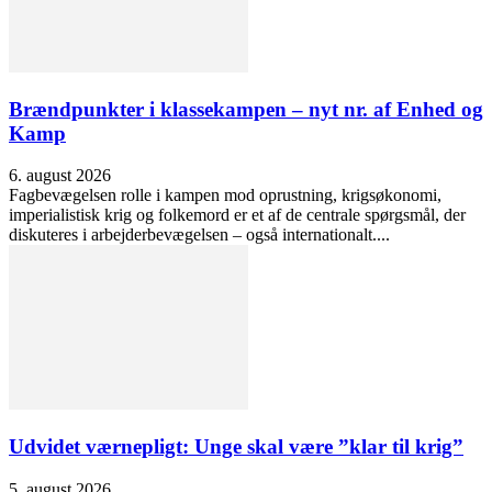
Brændpunkter i klassekampen – nyt nr. af Enhed og
Kamp
6. august 2026
Fagbevægelsen rolle i kampen mod oprustning, krigsøkonomi,
imperialistisk krig og folkemord er et af de centrale spørgsmål, der
diskuteres i arbejderbevægelsen – også internationalt....
Udvidet værnepligt: Unge skal være ”klar til krig”
5. august 2026