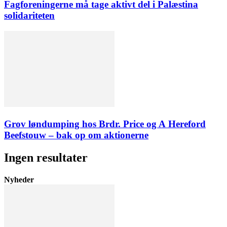
Fagforeningerne må tage aktivt del i Palæstina
solidariteten
Grov løndumping hos Brdr. Price og A Hereford
Beefstouw – bak op om aktionerne
Ingen resultater
Nyheder