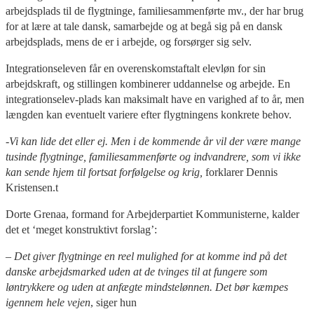
arbejdsplads til de flygtninge, familiesammenførte mv., der har brug
for at lære at tale dansk, samarbejde og at begå sig på en dansk
arbejdsplads, mens de er i arbejde, og forsørger sig selv.
Integrationseleven får en overenskomstaftalt elevløn for sin
arbejdskraft, og stillingen kombinerer uddannelse og arbejde. En
integrationselev-plads kan maksimalt have en varighed af to år, men
længden kan eventuelt variere efter flygtningens konkrete behov.
-Vi kan lide det eller ej. Men i de kommende år vil der være mange
tusinde flygtninge, familiesammenførte og indvandrere, som vi ikke
kan sende hjem til fortsat forfølgelse og krig,
forklarer Dennis
Kristensen.t
Dorte Grenaa, formand for Arbejderpartiet Kommunisterne, kalder
det et ‘meget konstruktivt forslag’:
– Det giver flygtninge en reel mulighed for at komme ind på det
danske arbejdsmarked uden at de tvinges til at fungere som
løntrykkere og uden at anfægte mindstelønnen. Det bør kæmpes
igennem hele vejen
, siger hun