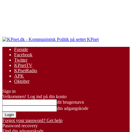
KPnet
Forside
Facebook
Twitter
KPnetTV
KPnetRadio
APK
Oktober
Sign in
Velkommen! Log ind på din konto
dit brugernavn
din adgangskode
Forgot your password? Get help
Password recovery
Find din adgangskode