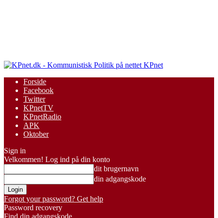
KPnet
Forside
Facebook
Twitter
KPnetTV
KPnetRadio
APK
Oktober
Sign in
Velkommen! Log ind på din konto
dit brugernavn
din adgangskode
Forgot your password? Get help
Password recovery
Find din adgangskode