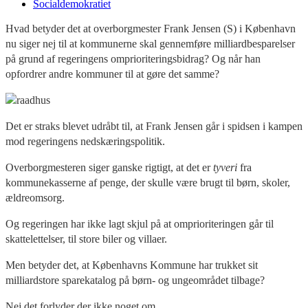
Socialdemokratiet
Hvad betyder det at overborgmester Frank Jensen (S) i København
nu siger nej til at kommunerne skal gennemføre milliardbesparelser
på grund af regeringens omprioriteringsbidrag? Og når han
opfordrer andre kommuner til at gøre det samme?
Det er straks blevet udråbt til, at Frank Jensen går i spidsen i kampen
mod regeringens nedskæringspolitik.
Overborgmesteren siger ganske rigtigt, at det er
tyveri
fra
kommunekasserne af penge, der skulle være brugt til børn, skoler,
ældreomsorg.
Og regeringen har ikke lagt skjul på at omprioriteringen går til
skattelettelser, til store biler og villaer.
Men betyder det, at Københavns Kommune har trukket sit
milliardstore sparekatalog på børn- og ungeområdet tilbage?
Nej det forlyder der ikke noget om.