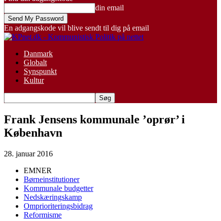
din email
En adgangskode vil blive sendt til dig på email
Danmark
Globalt
Synspunkt
Kultur
Frank Jensens kommunale ’oprør’ i
København
28. januar 2016
EMNER
Børneinstitutioner
Kommunale budgetter
Nedskæringskamp
Omprioriteringsbidrag
Reformisme