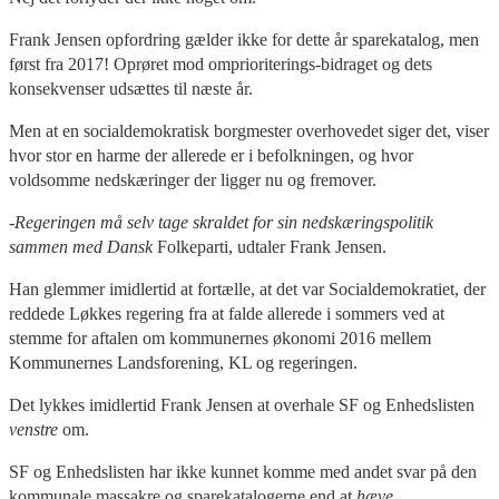
Frank Jensen opfordring gælder ikke for dette år sparekatalog, men
først fra 2017! Oprøret mod omprioriterings-bidraget og dets
konsekvenser udsættes til næste år.
Men at en socialdemokratisk borgmester overhovedet siger det, viser
hvor stor en harme der allerede er i befolkningen, og hvor
voldsomme nedskæringer der ligger nu og fremover.
-Regeringen må selv tage skraldet for sin nedskæringspolitik
sammen med Dansk
Folkeparti, udtaler Frank Jensen.
Han glemmer imidlertid at fortælle, at det var Socialdemokratiet, der
reddede Løkkes regering fra at falde allerede i sommers ved at
stemme for aftalen om kommunernes økonomi 2016 mellem
Kommunernes Landsforening, KL og regeringen.
Det lykkes imidlertid Frank Jensen at overhale SF og Enhedslisten
venstre
om.
SF og Enhedslisten har ikke kunnet komme med andet svar på den
kommunale massakre og sparekatalogerne end at
hæve