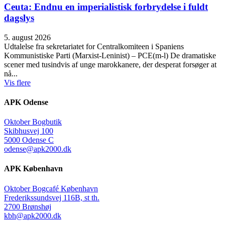
Ceuta: Endnu en imperialistisk forbrydelse i fuldt
dagslys
5. august 2026
Udtalelse fra sekretariatet for Centralkomiteen i Spaniens
Kommunistiske Parti (Marxist-Leninist) – PCE(m-l) De dramatiske
scener med tusindvis af unge marokkanere, der desperat forsøger at
nå...
Vis flere
APK Odense
Oktober Bogbutik
Skibhusvej 100
5000 Odense C
odense@apk2000.dk
APK København
Oktober Bogcafé København
Frederikssundsvej 116B, st th.
2700 Brønshøj
kbh@apk2000.dk