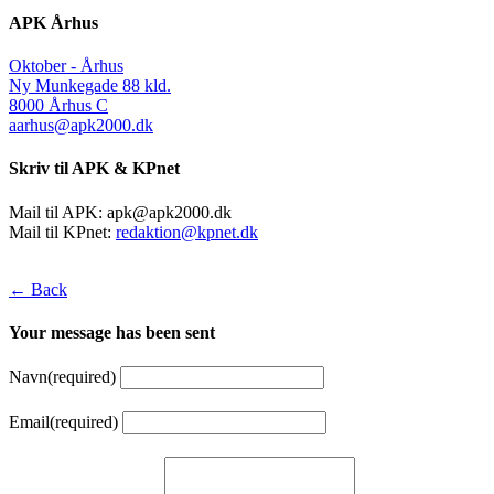
APK Århus
Oktober - Århus
Ny Munkegade 88 kld.
8000 Århus C
aarhus@apk2000.dk
Skriv til APK & KPnet
Mail til APK:
apk@apk2000.dk
Mail til KPnet:
redaktion@kpnet.dk
← Back
Your message has been sent
Navn
(required)
Email
(required)