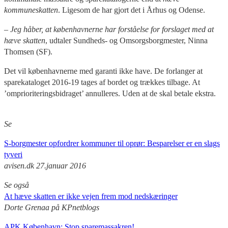
kommuneskatten
. Ligesom de har gjort det i Århus og Odense.
– Jeg håber, at københavnerne har forståelse for forslaget med at
hæve skatten
, udtaler Sundheds- og Omsorgsborgmester, Ninna
Thomsen (SF).
Det vil københavnerne med garanti ikke have. De forlanger at
sparekataloget 2016-19 tages af bordet og trækkes tilbage. At
’omprioriteringsbidraget’ annulleres. Uden at de skal betale ekstra.
Se
S-borgmester opfordrer kommuner til oprør: Besparelser er en slags
tyveri
avisen.dk
27.januar 2016
Se også
At hæve skatten er ikke vejen frem mod nedskæringer
Dorte Grenaa på KPnetblogs
APK København: Stop sparemassakren!