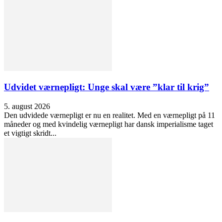
Udvidet værnepligt: Unge skal være ”klar til krig”
5. august 2026
Den udvidede værnepligt er nu en realitet. Med en værnepligt på 11
måneder og med kvindelig værnepligt har dansk imperialisme taget
et vigtigt skridt...