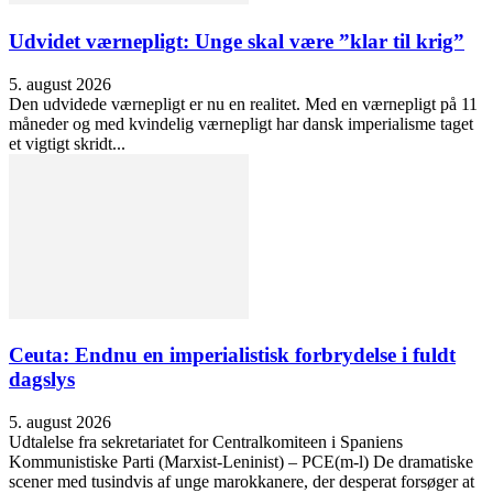
Udvidet værnepligt: Unge skal være ”klar til krig”
5. august 2026
Den udvidede værnepligt er nu en realitet. Med en værnepligt på 11
måneder og med kvindelig værnepligt har dansk imperialisme taget
et vigtigt skridt...
Ceuta: Endnu en imperialistisk forbrydelse i fuldt
dagslys
5. august 2026
Udtalelse fra sekretariatet for Centralkomiteen i Spaniens
Kommunistiske Parti (Marxist-Leninist) – PCE(m-l) De dramatiske
scener med tusindvis af unge marokkanere, der desperat forsøger at