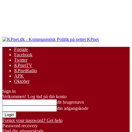
KPnet
Forside
Facebook
Twitter
KPnetTV
KPnetRadio
APK
Oktober
Sign in
Velkommen! Log ind på din konto
dit brugernavn
din adgangskode
Forgot your password? Get help
Password recovery
Find din adgangskode