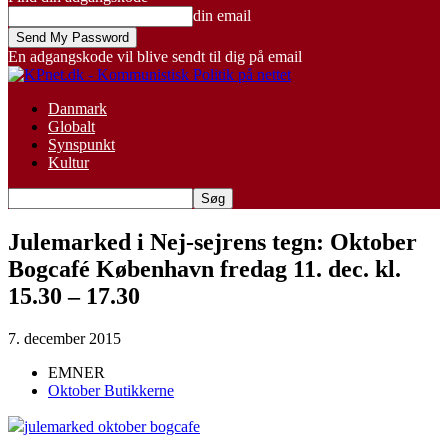
din email
En adgangskode vil blive sendt til dig på email
Danmark
Globalt
Synspunkt
Kultur
Julemarked i Nej-sejrens tegn: Oktober
Bogcafé København fredag 11. dec. kl.
15.30 – 17.30
7. december 2015
EMNER
Oktober Butikkerne