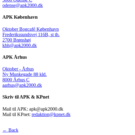
odense@apk2000.dk
APK København
Oktober Bogcafé København
Frederikssundsvej 116B, st th.
2700 Brønshøj
kbh@apk2000.dk
APK Århus
Oktober - Århus
Ny Munkegade 88 kld.
8000 Århus C
aarhus@apk2000.dk
Skriv til APK & KPnet
Mail til APK:
apk@apk2000.dk
Mail til KPnet:
redaktion@kpnet.dk
← Back