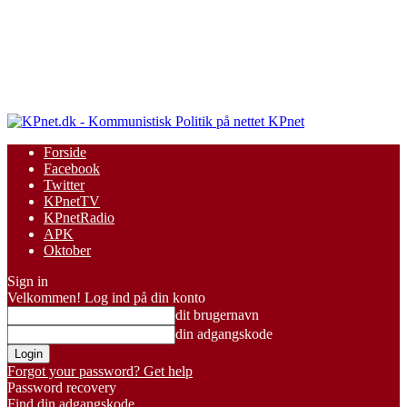
KPnet
Forside
Facebook
Twitter
KPnetTV
KPnetRadio
APK
Oktober
Sign in
Velkommen! Log ind på din konto
dit brugernavn
din adgangskode
Forgot your password? Get help
Password recovery
Find din adgangskode