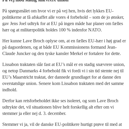
På spørgsmålet om hvor vi er på vej hen, hvis det lykkes EU-
politikerne at få afskaffet alle vores 4 forbehold – som de jo ønsker,
gav Jens Joel udtryk for at EU på ingen måde har planer om fælles
hær og at militærpolitik holdes 100 % indenfor NATO.
Her kunne Lave Broch oplyse om, at en fælles EU-hær i høj grad er
på dagsordenen, og at både EU Kommissionens formand Jean-
Claude Juncker og den tyske kansler Merkel er fortalere for dette.
Lissabon traktaten slår fast at EU’s mål er en stadig snævrere union,
og netop Danmarks 4 forbehold fik vi fordi vi i sin tid stemte nej til
EU’s Maarstricht traktat, der dannede grundlaget for at danne den
overstatslige union. Senere kom Lissabon traktaten med det samme
indhold.
Derfor kan retsforbeholdet ikke ses isoleret, og som Lave Broch
udtrykte det, vil situationen blive helt forskellig alt efter om vi
stemmer ja eller nej d. 3. december.
Stemmer vi ja, vil de danske EU-politikere hurtigt prøve til med at