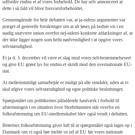
udfordre endnu et af vores forbehold. De har selv annonceret at
dette i så fald vil blive forsvarsforbeholdet.
Gennemgående for hele debatten var, at ja-sidens argumenter var
præget af generelle forsikringer om at alt løses på bedste vis i en
stadig snævrere union overfor nej-sidens konkrete afdækninger af, at
der ikke ligger nogen som helst nødvendighed i at opgive vores
selvstændighed.
Et ja d. 3. december vil være et slag mod vores selvbestemmelsesret
og give EU grønt lys for endnu et skridt mod den overnationale EU-
stat.
At mellemstatsligt samarbejde er muligt på alle områder, uden at vi
skal afgive vores selvstændighed og egne politiske beslutninger.
Spørgsmålet om politikernes påfaldende hastværk i forhold til
afstemningen i en situation hvor Storbritannien står overfor en
folkeafstemning om EU-medlemskabet blev også vendt i debatten.
Briternes folkeafstemning giver luft til at spørgsmålet også tages op i
Danmark om vi også bør melde os ud af EU før vores nationale