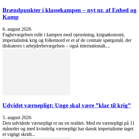
Brændpunkter i klassekampen – nyt nr. af Enhed og
Kamp
6. august 2026
Fagbevægelsen rolle i kampen mod oprustning, krigsøkonomi,
imperialistisk krig og folkemord er et af de centrale spørgsmål, der
diskuteres i arbejderbevægelsen – også internationalt....
Udvidet værnepligt: Unge skal være ”klar til krig”
5. august 2026
Den udvidede værnepligt er nu en realitet. Med en værnepligt på 11
måneder og med kvindelig værnepligt har dansk imperialisme taget
et vigtigt skridt...