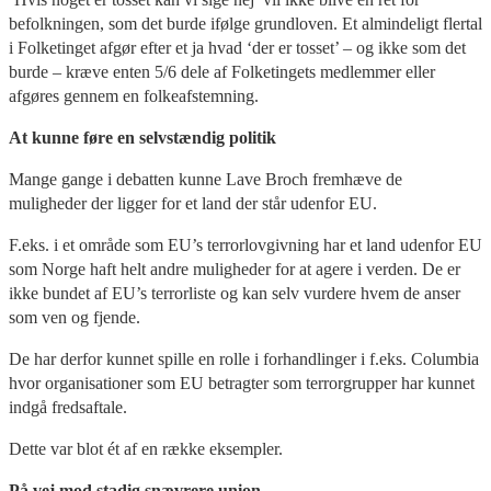
befolkningen, som det burde ifølge grundloven. Et almindeligt flertal
i Folketinget afgør efter et ja hvad ‘der er tosset’ – og ikke som det
burde – kræve enten 5/6 dele af Folketingets medlemmer eller
afgøres gennem en folkeafstemning.
At kunne føre en selvstændig politik
Mange gange i debatten kunne Lave Broch fremhæve de
muligheder der ligger for et land der står udenfor EU.
F.eks. i et område som EU’s terrorlovgivning har et land udenfor EU
som Norge haft helt andre muligheder for at agere i verden. De er
ikke bundet af EU’s terrorliste og kan selv vurdere hvem de anser
som ven og fjende.
De har derfor kunnet spille en rolle i forhandlinger i f.eks. Columbia
hvor organisationer som EU betragter som terrorgrupper har kunnet
indgå fredsaftale.
Dette var blot ét af en række eksempler.
På vej mod stadig snævrere union