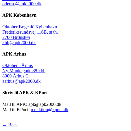
odense@apk2000.dk
APK København
Oktober Bogcafé København
Frederikssundsvej 116B, st th.
2700 Brønshøj
kbh@apk2000.dk
APK Århus
Oktober - Århus
Ny Munkegade 88 kld.
8000 Århus C
aarhus@apk2000.dk
Skriv til APK & KPnet
Mail til APK:
apk@apk2000.dk
Mail til KPnet:
redaktion@kpnet.dk
← Back