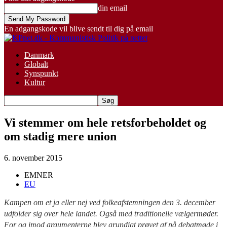
din email
En adgangskode vil blive sendt til dig på email
Danmark
Globalt
Synspunkt
Kultur
Vi stemmer om hele retsforbeholdet og
om stadig mere union
6. november 2015
EMNER
EU
Kampen om et ja eller nej ved folkeafstemningen den 3. december
udfolder sig over hele landet. Også med traditionelle vælgermøder.
For og imod argumenterne blev grundigt prøvet af på debatmøde i