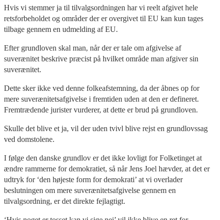
Hvis vi stemmer ja til tilvalgsordningen har vi reelt afgivet hele
retsforbeholdet og områder der er overgivet til EU kan kun tages
tilbage gennem en udmelding af EU.
Efter grundloven skal man, når der er tale om afgivelse af
suverænitet beskrive præcist på hvilket område man afgiver sin
suverænitet.
Dette sker ikke ved denne folkeafstemning, da der åbnes op for
mere suverænitetsafgivelse i fremtiden uden at den er defineret.
Fremtrædende jurister vurderer, at dette er brud på grundloven.
Skulle det blive et ja, vil der uden tvivl blive rejst en grundlovssag
ved domstolene.
I følge den danske grundlov er det ikke lovligt for Folketinget at
ændre rammerne for demokratiet, så når Jens Joel hævder, at det er
udtryk for ‘den højeste form for demokrati’ at vi overlader
beslutningen om mere suverænitetsafgivelse gennem en
tilvalgsordning, er det direkte fejlagtigt.
‘Hvis noget er tosset kan vi sige nej’ vil ikke blive en ret for