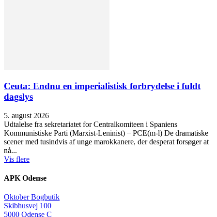
Ceuta: Endnu en imperialistisk forbrydelse i fuldt
dagslys
5. august 2026
Udtalelse fra sekretariatet for Centralkomiteen i Spaniens
Kommunistiske Parti (Marxist-Leninist) – PCE(m-l) De dramatiske
scener med tusindvis af unge marokkanere, der desperat forsøger at
nå...
Vis flere
APK Odense
Oktober Bogbutik
Skibhusvej 100
5000 Odense C