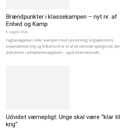
Brændpunkter i klassekampen – nyt nr. af
Enhed og Kamp
6. august 2026
Fagbevægelsen rolle i kampen mod oprustning, krigsøkonomi,
imperialistisk krig og folkemord er et af de centrale spørgsmål, der
diskuteres i arbejderbevægelsen – også internationalt....
Udvidet værnepligt: Unge skal være ”klar til
krig”