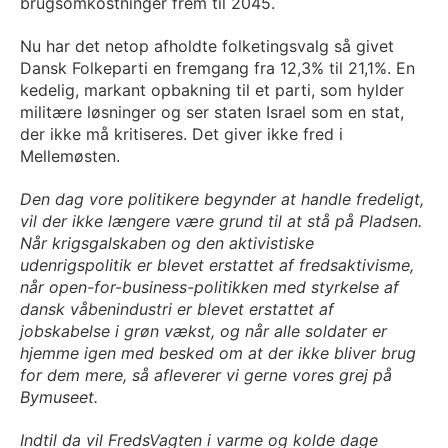
brugsomkostninger frem til 2045.
Nu har det netop afholdte folketingsvalg så givet
Dansk Folkeparti en fremgang fra 12,3% til 21,1%. En
kedelig, markant opbakning til et parti, som hylder
militære løsninger og ser staten Israel som en stat,
der ikke må kritiseres. Det giver ikke fred i
Mellemøsten.
Den dag vore politikere begynder at handle fredeligt,
vil der ikke længere være grund til at stå på Pladsen.
Når krigsgalskaben og den aktivistiske
udenrigspolitik er blevet erstattet af fredsaktivisme,
når open-for-business-politikken med styrkelse af
dansk våbenindustri er blevet erstattet af
jobskabelse i grøn vækst, og når alle soldater er
hjemme igen med besked om at der ikke bliver brug
for dem mere, så afleverer vi gerne vores grej på
Bymuseet.
Indtil da vil FredsVagten i varme og kolde dage