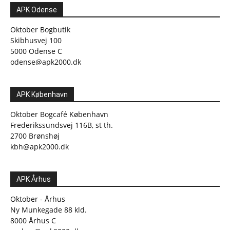
APK Odense
Oktober Bogbutik
Skibhusvej 100
5000 Odense C
odense@apk2000.dk
APK København
Oktober Bogcafé København
Frederikssundsvej 116B, st th.
2700 Brønshøj
kbh@apk2000.dk
APK Århus
Oktober - Århus
Ny Munkegade 88 kld.
8000 Århus C