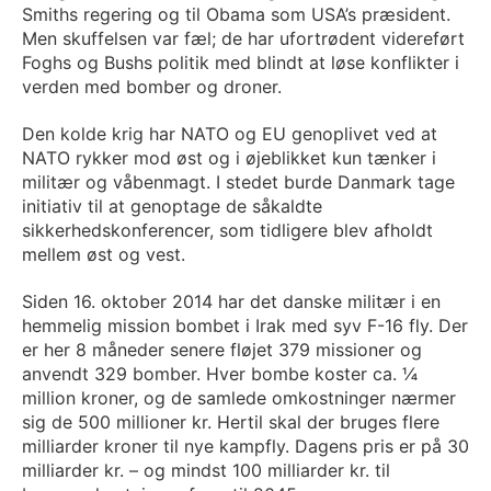
Smiths regering og til Obama som USA’s præsident.
Men skuffelsen var fæl; de har ufortrødent videreført
Foghs og Bushs politik med blindt at løse konflikter i
verden med bomber og droner.
Den kolde krig har NATO og EU genoplivet ved at
NATO rykker mod øst og i øjeblikket kun tænker i
militær og våbenmagt. I stedet burde Danmark tage
initiativ til at genoptage de såkaldte
sikkerhedskonferencer, som tidligere blev afholdt
mellem øst og vest.
Siden 16. oktober 2014 har det danske militær i en
hemmelig mission bombet i Irak med syv F-16 fly. Der
er her 8 måneder senere fløjet 379 missioner og
anvendt 329 bomber. Hver bombe koster ca. ¼
million kroner, og de samlede omkostninger nærmer
sig de 500 millioner kr. Hertil skal der bruges flere
milliarder kroner til nye kampfly. Dagens pris er på 30
milliarder kr. – og mindst 100 milliarder kr. til