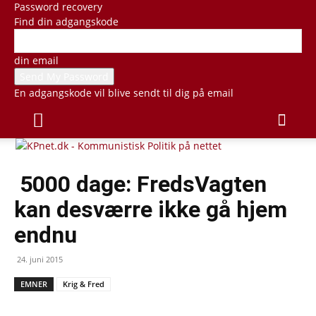
Password recovery
Find din adgangskode
din email
En adgangskode vil blive sendt til dig på email
5000 dage: FredsVagten
kan desværre ikke gå hjem
endnu
24. juni 2015
EMNER
Krig & Fred