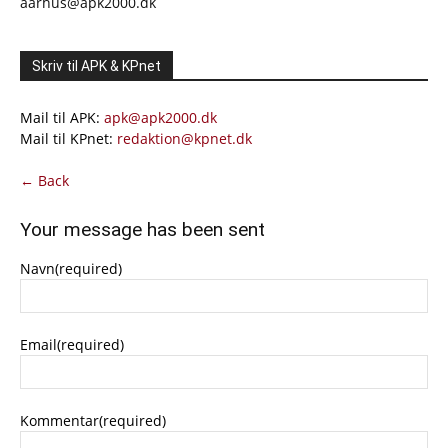
aarhus@apk2000.dk
Skriv til APK & KPnet
Mail til APK:
apk@apk2000.dk
Mail til KPnet:
redaktion@kpnet.dk
← Back
Your message has been sent
Navn
(required)
Email
(required)
Kommentar
(required)