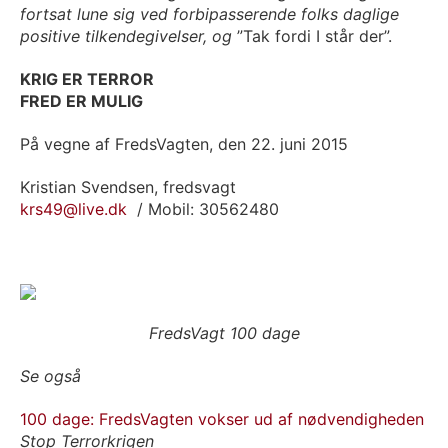
fortsat lune sig ved forbipasserende folks daglige
positive tilkendegivelser, og
”Tak fordi I står der”.
KRIG ER TERROR
FRED ER MULIG
På vegne af FredsVagten, den 22. juni 2015
Kristian Svendsen, fredsvagt
krs49@live.dk
/ Mobil: 30562480
FredsVagt 100 dage
Se også
100 dage: FredsVagten vokser ud af nødvendigheden
Stop Terrorkrigen