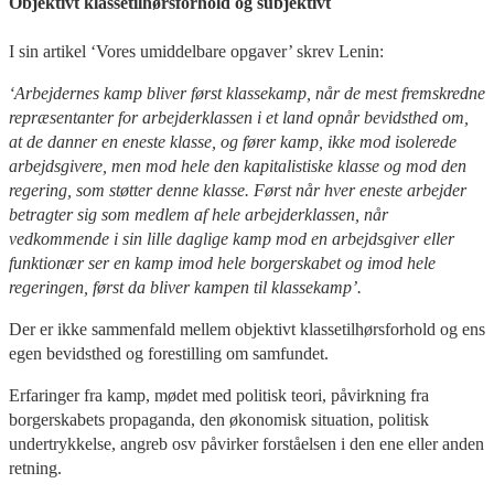
Objektivt klassetilhørsforhold og subjektivt
I sin artikel ‘Vores umiddelbare opgaver’ skrev Lenin:
‘Arbejdernes kamp bliver først klassekamp, når de mest fremskredne
repræsentanter for arbejderklassen i et land opnår bevidsthed om,
at de danner en eneste klasse, og fører kamp, ikke mod isolerede
arbejdsgivere, men mod hele den kapitalistiske klasse og mod den
regering, som støtter denne klasse. Først når hver eneste arbejder
betragter sig som medlem af hele arbejderklassen, når
vedkommende i sin lille daglige kamp mod en arbejdsgiver eller
funktionær ser en kamp imod hele borgerskabet og imod hele
regeringen, først da bliver kampen til klassekamp’.
Der er ikke sammenfald mellem objektivt klassetilhørsforhold og ens
egen bevidsthed og forestilling om samfundet.
Erfaringer fra kamp, mødet med politisk teori, påvirkning fra
borgerskabets propaganda, den økonomisk situation, politisk
undertrykkelse, angreb osv påvirker forståelsen i den ene eller anden
retning.