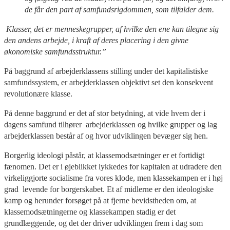
de får den part af samfundsrigdommen, som tilfalder dem.
Klasser, det er menneskegrupper, af hvilke den ene kan tilegne sig
den andens arbejde, i kraft af deres placering i den givne
økonomiske samfundsstruktur.”
På baggrund af arbejderklassens stilling under det kapitalistiske
samfundssystem, er arbejderklassen objektivt set den konsekvent
revolutionære klasse.
På denne baggrund er det af stor betydning, at vide hvem der i
dagens samfund tilhører arbejderklassen og hvilke grupper og lag
arbejderklassen består af og hvor udviklingen bevæger sig hen.
Borgerlig ideologi påstår, at klassemodsætninger er et fortidigt
fænomen. Det er i øjeblikket lykkedes for kapitalen at udradere den
virkeliggjorte socialisme fra vores klode, men klassekampen er i høj
grad levende for borgerskabet. Et af midlerne er den ideologiske
kamp og herunder forsøget på at fjerne bevidstheden om, at
klassemodsætningerne og klassekampen stadig er det
grundlæggende, og det der driver udviklingen frem i dag som