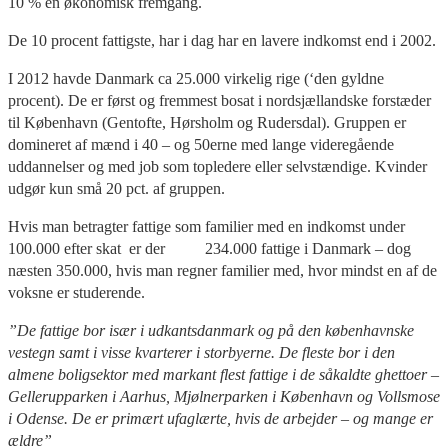
10 % en økonomisk fremgang.
De 10 procent fattigste, har i dag har en lavere indkomst end i 2002.
I 2012 havde Danmark ca 25.000 virkelig rige (‘den gyldne
procent). De er først og fremmest bosat i nordsjællandske forstæder
til København (Gentofte, Hørsholm og Rudersdal). Gruppen er
domineret af mænd i 40 – og 50erne med lange videregående
uddannelser og med job som topledere eller selvstændige. Kvinder
udgør kun små 20 pct. af gruppen.
Hvis man betragter fattige som familier med en indkomst under
100.000 efter skat er der 234.000 fattige i Danmark – dog
næsten 350.000, hvis man regner familier med, hvor mindst en af de
voksne er studerende.
”De fattige bor især i udkantsdanmark og på den københavnske
vestegn samt i visse kvarterer i storbyerne. De fleste bor i den
almene boligsektor med markant flest fattige i de såkaldte ghettoer –
Gellerupparken i Aarhus, Mjølnerparken i København og Vollsmose
i Odense. De er primært ufaglærte, hvis de arbejder – og mange er
ældre”