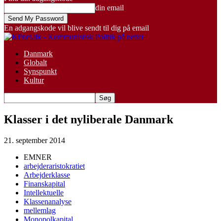
din email
En adgangskode vil blive sendt til dig på email
Danmark
Globalt
Synspunkt
Kultur
Klasser i det nyliberale Danmark
21. september 2014
EMNER
arbejderaristokratiet
Arbejderklasse
Finanskapital
Intellektuelle
Klassenanalyse
mellemlag
Monopolkapital