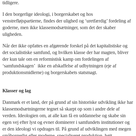
tidligere.
I den borgerlige ideologi, i borgerskabet og hos
venstrefløjspartierne, findes der ulighed og ‘uretfærdig’ fordeling af
goderne, men ikke klassemodsætninger, som det der skaber
uligheden.
Når der ikke opfattes en afgørende forskel på det kapitalistiske og
det socialistiske samfund, og hvilken klasse der har magten, bliver
der kun tale om en reformistisk kamp om fordelingen af
‘samfundskagen’ ikke en afskaffelse af udbytningen (eje af
produktionsmidlerne) og borgerskabets statsmagt.
Klasser og lag
Danmark er et land, der på grund af sin historiske udvikling ikke har
klassemodsætningerne tegnet så skarpt op som i andre dele af
verden. Ideologien om, at alle kan få en uddannelse og skabe sin
egen vej efter lyst og evner dominerer i samfundets institutioner og
er den ideologi vi opdrages til. På grund af udviklingen med megen
småborgerlig eller moderne, specialiseret produktion, højt