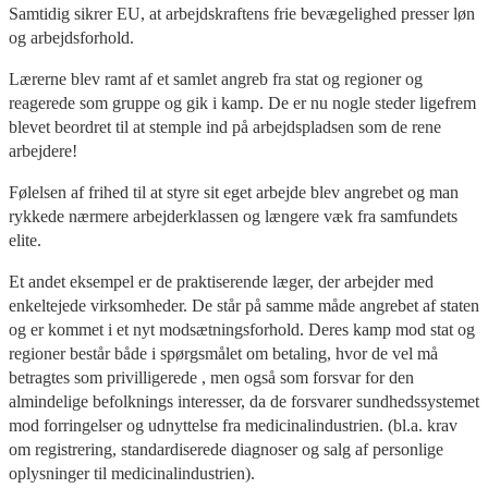
Samtidig sikrer EU, at arbejdskraftens frie bevægelighed presser løn
og arbejdsforhold.
Lærerne blev ramt af et samlet angreb fra stat og regioner og
reagerede som gruppe og gik i kamp. De er nu nogle steder ligefrem
blevet beordret til at stemple ind på arbejdspladsen som de rene
arbejdere!
Følelsen af frihed til at styre sit eget arbejde blev angrebet og man
rykkede nærmere arbejderklassen og længere væk fra samfundets
elite.
Et andet eksempel er de praktiserende læger, der arbejder med
enkeltejede virksomheder. De står på samme måde angrebet af staten
og er kommet i et nyt modsætningsforhold. Deres kamp mod stat og
regioner består både i spørgsmålet om betaling, hvor de vel må
betragtes som privilligerede , men også som forsvar for den
almindelige befolknings interesser, da de forsvarer sundhedssystemet
mod forringelser og udnyttelse fra medicinalindustrien. (bl.a. krav
om registrering, standardiserede diagnoser og salg af personlige
oplysninger til medicinalindustrien).