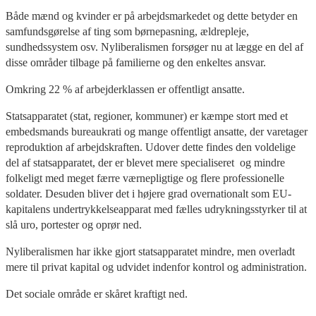
Både mænd og kvinder er på arbejdsmarkedet og dette betyder en
samfundsgørelse af ting som børnepasning, ældrepleje,
sundhedssystem osv. Nyliberalismen forsøger nu at lægge en del af
disse områder tilbage på familierne og den enkeltes ansvar.
Omkring 22 % af arbejderklassen er offentligt ansatte.
Statsapparatet (stat, regioner, kommuner) er kæmpe stort med et
embedsmands bureaukrati og mange offentligt ansatte, der varetager
reproduktion af arbejdskraften. Udover dette findes den voldelige
del af statsapparatet, der er blevet mere specialiseret og mindre
folkeligt med meget færre værnepligtige og flere professionelle
soldater. Desuden bliver det i højere grad overnationalt som EU-
kapitalens undertrykkelseapparat med fælles udrykningsstyrker til at
slå uro, portester og oprør ned.
Nyliberalismen har ikke gjort statsapparatet mindre, men overladt
mere til privat kapital og udvidet indenfor kontrol og administration.
Det sociale område er skåret kraftigt ned.