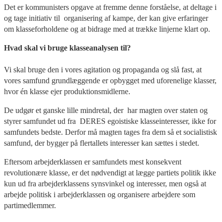
Det er kommunisters opgave at fremme denne forståelse, at deltage i
og tage initiativ til organisering af kampe, der kan give erfaringer
om klasseforholdene og at bidrage med at trække linjerne klart op.
Hvad skal vi bruge klasseanalysen til?
Vi skal bruge den i vores agitation og propaganda og slå fast, at
vores samfund grundlæggende er opbygget med uforenelige klasser,
hvor én klasse ejer produktionsmidlerne.
De udgør et ganske lille mindretal, der har magten over staten og
styrer samfundet ud fra DERES egoistiske klasseinteresser, ikke for
samfundets bedste. Derfor må magten tages fra dem så et socialistisk
samfund, der bygger på flertallets interesser kan sættes i stedet.
Eftersom arbejderklassen er samfundets mest konsekvent
revolutionære klasse, er det nødvendigt at lægge partiets politik ikke
kun ud fra arbejderklassens synsvinkel og interesser, men også at
arbejde politisk i arbejderklassen og organisere arbejdere som
partimedlemmer.