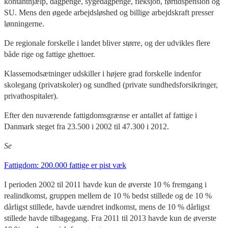
kontanthjælp, dagpenge, sygedagpenge, fleksjob, førtidspension og
SU. Mens den øgede arbejdsløshed og billige arbejdskraft presser
lønningerne.
De regionale forskelle i landet bliver større, og der udvikles flere
både rige og fattige ghettoer.
Klassemodsætninger udskiller i højere grad forskelle indenfor
skolegang (privatskoler) og sundhed (private sundhedsforsikringer,
privathospitaler).
Efter den nuværende fattigdomsgrænse er antallet af fattige i
Danmark steget fra 23.500 i 2002 til 47.300 i 2012.
Se
Fattigdom: 200.000 fattige er pist væk
I perioden 2002 til 2011 havde kun de øverste 10 % fremgang i
realindkomst, gruppen mellem de 10 % bedst stillede og de 10 %
dårligst stillede, havde uændret indkomst, mens de 10 % dårligst
stillede havde tilbagegang. Fra 2011 til 2013 havde kun de øverste