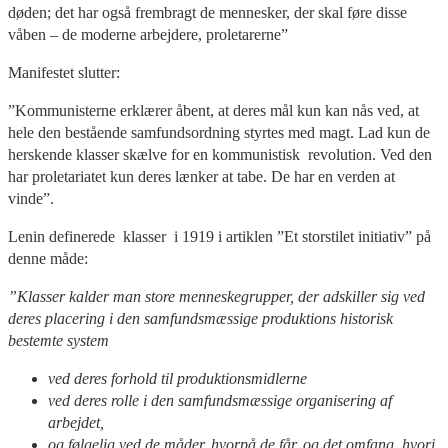
døden; det har også frembragt de mennesker, der skal føre disse
våben – de moderne arbejdere, proletarerne”
Manifestet slutter:
”Kommunisterne erklærer åbent, at deres mål kun kan nås ved, at
hele den bestående samfundsordning styrtes med magt. Lad kun de
herskende klasser skælve for en kommunistisk revolution. Ved den
har proletariatet kun deres lænker at tabe. De har en verden at
vinde”.
Lenin definerede klasser i 1919 i artiklen ”Et storstilet initiativ” på
denne måde:
”Klasser kalder man store menneskegrupper, der adskiller sig ved
deres placering i den samfundsmæssige produktions historisk
bestemte system
ved deres forhold til produktionsmidlerne
ved deres rolle i den samfundsmæssige organisering af
arbejdet,
og følgelig ved de måder, hvorpå de får, og det omfang, hvori