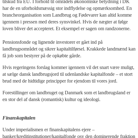
tilskud fra EU. I forhold til områdets økonomiske betydning i DK
har de en uforholdsmæssig stor indflydelse og opmærksomhed. En
brancheorganisation som Landbrug og Fødevarer kan altid komme
igennem i pressen med deres synsvinkel. Hvis de nægter at følge
loven bliver det accepteret. Et eksempel er sagen om randzonerne.
Pensionsfonde og lignende investorer er gået ind på
landbrugsområdet og sikrer kapitaltilførsel. Krakkede landmænd kan
få job som bestyrer på de opkøbte gårde.
Hvis regeringens forslag kommer igennem vil det snart være muligt,
at sælge dansk landbrugsjord til udenlandske kapitalfonde – et stort
brud med de hidtidige principper for ejendom til vores jord.
Forestillinger om landbruget og Danmark som et landbrugsland er
en stor del af dansk (romantisk) kultur og ideologi.
Finanskapitalen
Under imperialismen er finanskapitalens ejere –
banker/kreditinstitutioner/kapitalfonde osv den dominerende fraktion