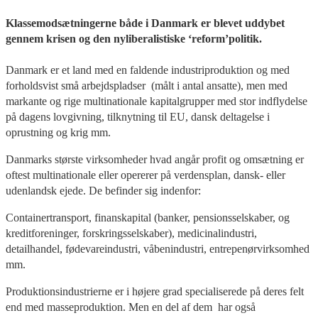
Klassemodsætningerne både i Danmark er blevet uddybet
gennem krisen og den nyliberalistiske ‘reform’politik.
Danmark er et land med en faldende industriproduktion og med
forholdsvist små arbejdspladser (målt i antal ansatte), men med
markante og rige multinationale kapitalgrupper med stor indflydelse
på dagens lovgivning, tilknytning til EU, dansk deltagelse i
oprustning og krig mm.
Danmarks største virksomheder hvad angår profit og omsætning er
oftest multinationale eller opererer på verdensplan, dansk- eller
udenlandsk ejede. De befinder sig indenfor:
Containertransport, finanskapital (banker, pensionsselskaber, og
kreditforeninger, forskringsselskaber), medicinalindustri,
detailhandel, fødevareindustri, våbenindustri, entrepenørvirksomhed
mm.
Produktionsindustrierne er i højere grad specialiserede på deres felt
end med masseproduktion. Men en del af dem har også