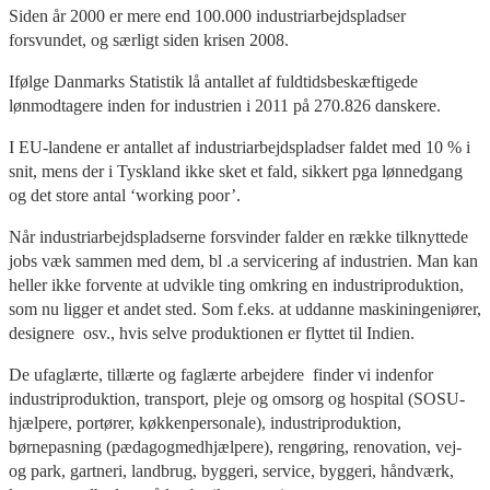
Siden år 2000 er mere end 100.000 industriarbejdspladser
forsvundet, og særligt siden krisen 2008.
Ifølge Danmarks Statistik lå antallet af fuldtidsbeskæftigede
lønmodtagere inden for industrien i 2011 på 270.826 danskere.
I EU-landene er antallet af industriarbejdspladser faldet med 10 % i
snit, mens der i Tyskland ikke sket et fald, sikkert pga lønnedgang
og det store antal ‘working poor’.
Når industriarbejdspladserne forsvinder falder en række tilknyttede
jobs væk sammen med dem, bl .a servicering af industrien. Man kan
heller ikke forvente at udvikle ting omkring en industriproduktion,
som nu ligger et andet sted. Som f.eks. at uddanne maskiningeniører,
designere osv., hvis selve produktionen er flyttet til Indien.
De ufaglærte, tillærte og faglærte arbejdere finder vi indenfor
industriproduktion, transport, pleje og omsorg og hospital (SOSU-
hjælpere, portører, køkkenpersonale), industriproduktion,
børnepasning (pædagogmedhjælpere), rengøring, renovation, vej-
og park, gartneri, landbrug, byggeri, service, byggeri, håndværk,