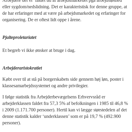
Arbejdere der er faldet ud af arbejdsmarkedet pga arbejdsløshed
eller sygdom/nedslidning. Det er karakteristisk for denne gruppe, at
de har erfaringer med at være på arbejdsmarkedet og erfaringer for
organisering. De er oftest lidt oppe i årene.
Pjalteproletariatet
Et begreb vi ikke ønsker at bruge i dag.
Arbejderaristokratiet
Købt over til at stå på borgerskabets side gennem høj løn, poster i
klassesamarbejdssystemet og andre privilegier.
I følge statistik fra Arbejderbevægelsens Erhvervsråd er
arbejderklassen faldet fra 57,3 5% af befolkningen i 1985 til 46,8 %
i 2009 (1.171.700 personer). Hertil kan vi lægge størstedelen af det
denne statistik kalder ‘underklassen’ som er på 19,7 % (492.900
personer).