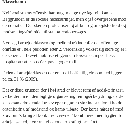
Klassekamp
Nyliberalismens offensiv har bragt mange nye lag ud i kamp.
Baggrunden er de sociale nedskæringer, men også overgrebene mod
demokratiet. Der sker en proletarisering af løn- og arbejdsforhold og
modsætningsforholdet til stat og regioner øges.
Nye lag i arbejderklassen (og mellemlag) indenfor det offentlige
område er i hele perioden efter 2. verdenskrig vokset sig store og er i
de senere år blevet mobiliseret igennem forsvarskampe, f.eks.
hospitalsansatte, sosu’er, pædagoger m.fl.
Delen af arbejderklassen der er ansat i offentlig virksomhed ligger
på ca. 31 % (2009).
Det er disse grupper, der i høj grad er blevet ramt af nedskæringer i
velfærden, men den faglige organisering har også betydning, da den
klassesamarbejdende fagbevægelse gør en stor indsats for at holde
organisering af modstand og kamp tilbage. Der køres hårdt på med
krav om ‘sikring af konkurrenceevnen’ kombineret med frygten for
arbejdsløshed, hvor rettighederne er kraftigt beskåret.