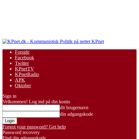
KPnet
Forside
Facebook
Twitter
KPnetTV
KPnetRadio
APK
Oktober
Sign in
Velkommen! Log ind på din konto
dit brugernavn
din adgangskode
Forgot your password? Get help
Password recovery
Find din adgangskode