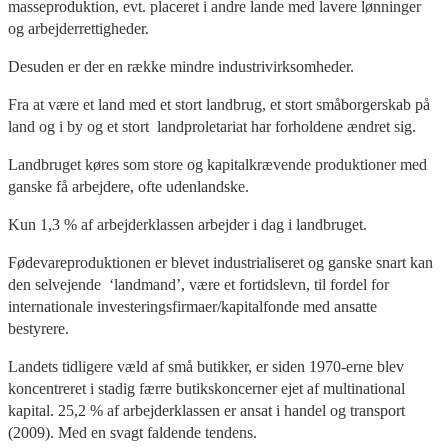
masseproduktion, evt. placeret i andre lande med lavere lønninger
og arbejderrettigheder.
Desuden er der en række mindre industrivirksomheder.
Fra at være et land med et stort landbrug, et stort småborgerskab på
land og i by og et stort landproletariat har forholdene ændret sig.
Landbruget køres som store og kapitalkrævende produktioner med
ganske få arbejdere, ofte udenlandske.
Kun 1,3 % af arbejderklassen arbejder i dag i landbruget.
Fødevareproduktionen er blevet industrialiseret og ganske snart kan
den selvejende ‘landmand’, være et fortidslevn, til fordel for
internationale investeringsfirmaer/kapitalfonde med ansatte
bestyrere.
Landets tidligere væld af små butikker, er siden 1970-erne blev
koncentreret i stadig færre butikskoncerner ejet af multinational
kapital. 25,2 % af arbejderklassen er ansat i handel og transport
(2009). Med en svagt faldende tendens.