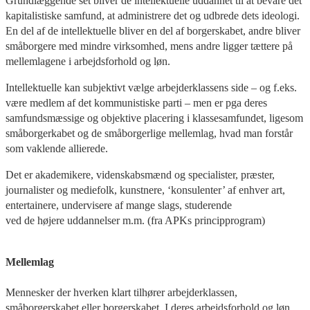
Grundlæggende set bliver de intellektuelle uddannet til at bevare det
kapitalistiske samfund, at administrere det og udbrede dets ideologi.
En del af de intellektuelle bliver en del af borgerskabet, andre bliver
småborgere med mindre virksomhed, mens andre ligger tættere på
mellemlagene i arbejdsforhold og løn.
Intellektuelle kan subjektivt vælge arbejderklassens side – og f.eks.
være medlem af det kommunistiske parti – men er pga deres
samfundsmæssige og objektive placering i klassesamfundet, ligesom
småborgerkabet og de småborgerlige mellemlag, hvad man forstår
som vaklende allierede.
Det er akademikere, videnskabsmænd og specialister, præster,
journalister og mediefolk, kunstnere, ‘konsulenter’ af enhver art,
entertainere, undervisere af mange slags, studerende
ved de højere uddannelser m.m. (fra APKs principprogram)
Mellemlag
Mennesker der hverken klart tilhører arbejderklassen,
småborgerskabet eller borgerskabet. I deres arbejdsforhold og løn