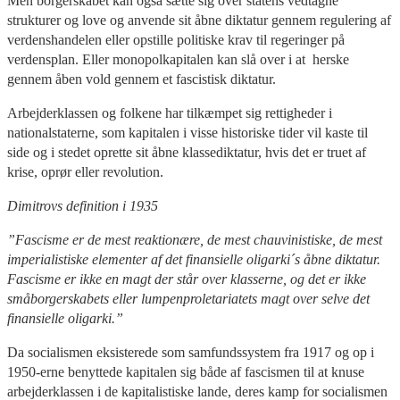
Men borgerskabet kan også sætte sig over statens vedtagne
strukturer og love og anvende sit åbne diktatur gennem regulering af
verdenshandelen eller opstille politiske krav til regeringer på
verdensplan. Eller monopolkapitalen kan slå over i at herske
gennem åben vold gennem et fascistisk diktatur.
Arbejderklassen og folkene har tilkæmpet sig rettigheder i
nationalstaterne, som kapitalen i visse historiske tider vil kaste til
side og i stedet oprette sit åbne klassediktatur, hvis det er truet af
krise, oprør eller revolution.
Dimitrovs definition i 1935
”Fascisme er de mest reaktionære, de mest chauvinistiske, de mest
imperialistiske elementer af det finansielle oligarki´s åbne diktatur.
Fascisme er ikke en magt der står over klasserne, og det er ikke
småborgerskabets eller lumpenproletariatets magt over selve det
finansielle oligarki.”
Da socialismen eksisterede som samfundssystem fra 1917 og op i
1950-erne benyttede kapitalen sig både af fascismen til at knuse
arbejderklassen i de kapitalistiske lande, deres kamp for socialismen