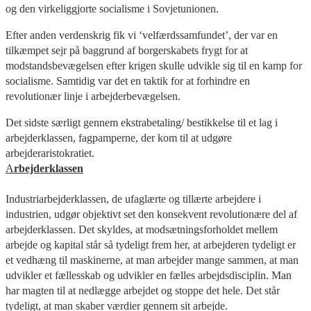
og den virkeliggjorte socialisme i Sovjetunionen.
Efter anden verdenskrig fik vi ‘velfærdssamfundet’, der var en
tilkæmpet sejr på baggrund af borgerskabets frygt for at
modstandsbevægelsen efter krigen skulle udvikle sig til en kamp for
socialisme. Samtidig var det en taktik for at forhindre en
revolutionær linje i arbejderbevægelsen.
Det sidste særligt gennem ekstrabetaling/ bestikkelse til et lag i
arbejderklassen, fagpamperne, der kom til at udgøre
arbejderaristokratiet.
A
rbejderklassen
Industriarbejderklassen, de ufaglærte og tillærte arbejdere i
industrien, udgør objektivt set den konsekvent revolutionære del af
arbejderklassen. Det skyldes, at modsætningsforholdet mellem
arbejde og kapital står så tydeligt frem her, at arbejderen tydeligt er
et vedhæng til maskinerne, at man arbejder mange sammen, at man
udvikler et fællesskab og udvikler en fælles arbejdsdisciplin. Man
har magten til at nedlægge arbejdet og stoppe det hele. Det står
tydeligt, at man skaber værdier gennem sit arbejde.