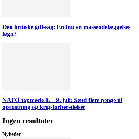
Den britiske gift-sag: Endnu en masseødelæggelses
løgn?
NATO-topmøde 8. – 9. juli: Send flere penge til
oprustning og krigsforberedelser
Ingen resultater
Nyheder