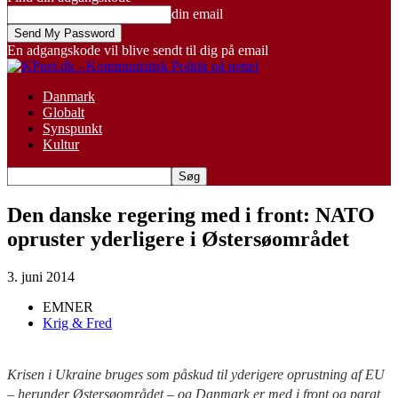
din email
En adgangskode vil blive sendt til dig på email
Danmark
Globalt
Synspunkt
Kultur
Den danske regering med i front: NATO
opruster yderligere i Østersøområdet
3. juni 2014
EMNER
Krig & Fred
Krisen i Ukraine bruges som påskud til yderigere oprustning af EU
– herunder Østersøområdet – og Danmark er med i front og parat