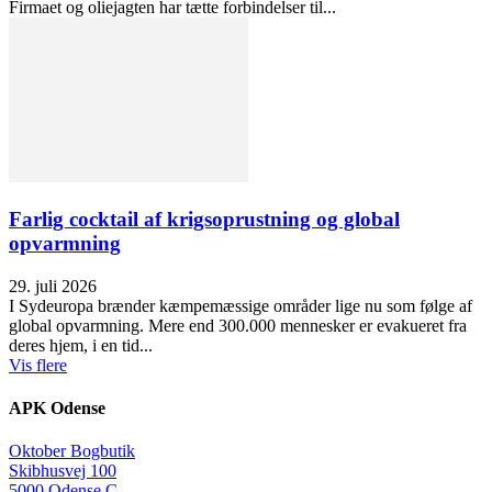
Firmaet og oliejagten har tætte forbindelser til...
Farlig cocktail af krigsoprustning og global
opvarmning
29. juli 2026
I Sydeuropa brænder kæmpemæssige områder lige nu som følge af
global opvarmning. Mere end 300.000 mennesker er evakueret fra
deres hjem, i en tid...
Vis flere
APK Odense
Oktober Bogbutik
Skibhusvej 100
5000 Odense C