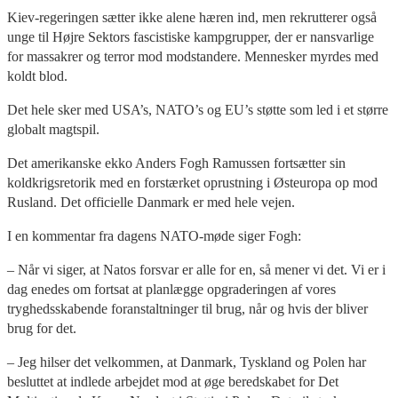
Kiev-regeringen sætter ikke alene hæren ind, men rekrutterer også
unge til Højre Sektors fascistiske kampgrupper, der er nansvarlige
for massakrer og terror mod modstandere. Mennesker myrdes med
koldt blod.
Det hele sker med USA’s, NATO’s og EU’s støtte som led i et større
globalt magtspil.
Det amerikanske ekko Anders Fogh Ramussen fortsætter sin
koldkrigsretorik med en forstærket oprustning i Østeuropa op mod
Rusland. Det officielle Danmark er med hele vejen.
I en kommentar fra dagens NATO-møde siger Fogh:
– Når vi siger, at Natos forsvar er alle for en, så mener vi det. Vi er i
dag enedes om fortsat at planlægge opgraderingen af vores
tryghedsskabende foranstaltninger til brug, når og hvis der bliver
brug for det.
– Jeg hilser det velkommen, at Danmark, Tyskland og Polen har
besluttet at indlede arbejdet mod at øge beredskabet for Det