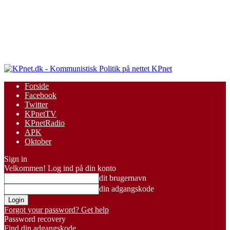
KPnet
Forside
Facebook
Twitter
KPnetTV
KPnetRadio
APK
Oktober
Sign in
Velkommen! Log ind på din konto
dit brugernavn
din adgangskode
Forgot your password? Get help
Password recovery
Find din adgangskode