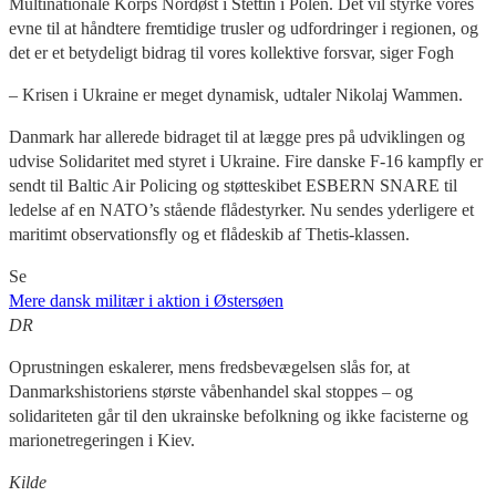
Multinationale Korps Nordøst i Stettin i Polen. Det vil styrke vores
evne til at håndtere fremtidige trusler og udfordringer i regionen, og
det er et betydeligt bidrag til vores kollektive forsvar, siger Fogh
–
Krisen i Ukraine er meget dynamisk
,
udtaler Nikolaj Wammen.
Danmark har allerede bidraget til at lægge pres på udviklingen og
udvise Solidaritet med styret i Ukraine. Fire danske F-16 kampfly er
sendt til Baltic Air Policing og støtteskibet ESBERN SNARE til
ledelse af en NATO’s stående flådestyrker. Nu sendes yderligere et
maritimt observationsfly og et flådeskib af Thetis-klassen.
Se
Mere dansk militær i aktion i Østersøen
DR
Oprustningen eskalerer, mens fredsbevægelsen slås for, at
Danmarkshistoriens største våbenhandel skal stoppes – og
solidariteten går til den ukrainske befolkning og ikke facisterne og
marionetregeringen i Kiev.
Kilde