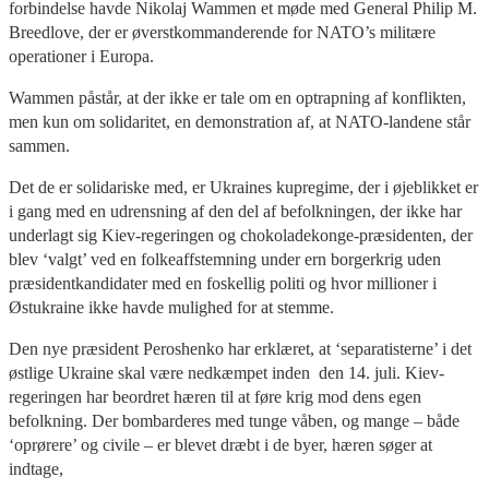
forbindelse havde Nikolaj Wammen et møde med General Philip M.
Breedlove, der er øverstkommanderende for NATO’s militære
operationer i Europa.
Wammen påstår, at der ikke er tale om en optrapning af konflikten,
men kun om solidaritet, en demonstration af, at NATO-landene står
sammen.
Det de er solidariske med, er Ukraines kupregime, der i øjeblikket er
i gang med en udrensning af den del af befolkningen, der ikke har
underlagt sig Kiev-regeringen og chokoladekonge-præsidenten, der
blev ‘valgt’ ved en folkeaffstemning under ern borgerkrig uden
præsidentkandidater med en foskellig politi og hvor millioner i
Østukraine ikke havde mulighed for at stemme.
Den nye præsident Peroshenko har erklæret, at ‘separatisterne’ i det
østlige Ukraine skal være nedkæmpet inden den 14. juli. Kiev-
regeringen har beordret hæren til at føre krig mod dens egen
befolkning. Der bombarderes med tunge våben, og mange – både
‘oprørere’ og civile – er blevet dræbt i de byer, hæren søger at
indtage,