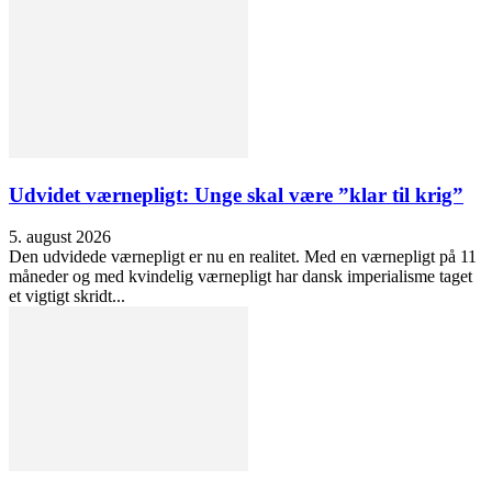
Udvidet værnepligt: Unge skal være ”klar til krig”
5. august 2026
Den udvidede værnepligt er nu en realitet. Med en værnepligt på 11
måneder og med kvindelig værnepligt har dansk imperialisme taget
et vigtigt skridt...