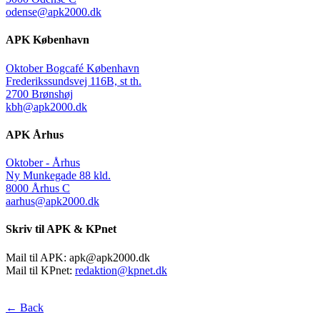
odense@apk2000.dk
APK København
Oktober Bogcafé København
Frederikssundsvej 116B, st th.
2700 Brønshøj
kbh@apk2000.dk
APK Århus
Oktober - Århus
Ny Munkegade 88 kld.
8000 Århus C
aarhus@apk2000.dk
Skriv til APK & KPnet
Mail til APK:
apk@apk2000.dk
Mail til KPnet:
redaktion@kpnet.dk
← Back