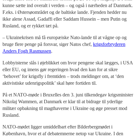
kunne sætte ind overalt i verden – og også i nærheden af Danmark.
F.eks. i Østersøområdet og de baltiske lande. Fjenden hedder nu
ikke alene Assad, Gadaffi eller Saddam Hussein – men Putin og
Rusland, og er rykket tæt på.
– Ukrainekrisen må få europæiske Nato-lande til at vågne op og
bruge flere penge på forsvar, siger Natos chef,
krigsforbryderen
Anders Fogh Rasmussen
.
Lobbyisterne slås i øjeblikket om hvor pengene skal lægges, i USA
eller EU, og imens gør regeringen hvad den kan for at sikre
‘behovet’ for krigsfly i fremtiden – trods meldinger om, at ‘den
aktivistiske udenrigspolitik’ skal høre fortiden til.
På et NATO-møde i Bruxelles den 3. juni tilkendegav krigsminister
Nikolaj Wammen, at Danmark er klar til at bidrage til yderlige
militær opbakning til magthaverne i Ukraine og øge presset mod
Rusland.
NATO-mødet ligger umiddelbart efter Bilderbergmødet i
København, hvor et af debatemnerne netop var Ukraine. I den