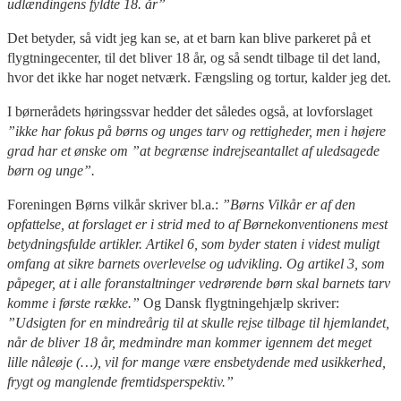
udlændingens fyldte 18. år”
Det betyder, så vidt jeg kan se, at et barn kan blive parkeret på et
flygtningecenter, til det bliver 18 år, og så sendt tilbage til det land,
hvor det ikke har noget netværk. Fængsling og tortur, kalder jeg det.
I børnerådets høringssvar hedder det således også, at lovforslaget
”ikke har fokus på børns og unges tarv og rettigheder, men i højere
grad har et ønske om ”at begrænse indrejseantallet af uledsagede
børn og unge”.
Foreningen Børns vilkår skriver bl.a.:
”Børns Vilkår er af den
opfattelse, at forslaget er i strid med to af Børnekonventionens mest
betydningsfulde artikler. Artikel 6, som byder staten i videst muligt
omfang at sikre barnets overlevelse og udvikling. Og artikel 3, som
påpeger, at i alle foranstaltninger vedrørende børn skal barnets tarv
komme i første række.”
Og Dansk flygtningehjælp skriver:
”Udsigten for en mindreårig til at skulle rejse tilbage til hjemlandet,
når de bliver 18 år, medmindre man kommer igennem det meget
lille nåleøje (…), vil for mange være ensbetydende med usikkerhed,
frygt og manglende fremtidsperspektiv.”