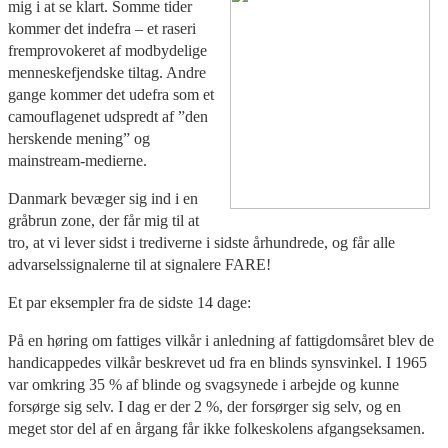
mig i at se klart. Somme tider
kommer det indefra – et raseri
fremprovokeret af modbydelige
menneskefjendske tiltag. Andre
gange kommer det udefra som et
camouflagenet udspredt af ”den
herskende mening” og
mainstream-medierne.
Danmark bevæger sig ind i en
gråbrun zone, der får mig til at
tro, at vi lever sidst i trediverne i sidste århundrede, og får alle
advarselssignalerne til at signalere FARE!
Et par eksempler fra de sidste 14 dage:
På en høring om fattiges vilkår i anledning af fattigdomsåret blev de
handicappedes vilkår beskrevet ud fra en blinds synsvinkel. I 1965
var omkring 35 % af blinde og svagsynede i arbejde og kunne
forsørge sig selv. I dag er der 2 %, der forsørger sig selv, og en
meget stor del af en årgang får ikke folkeskolens afgangseksamen.