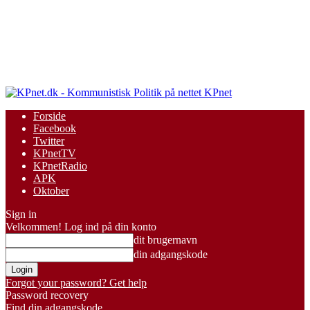
KPnet
Forside
Facebook
Twitter
KPnetTV
KPnetRadio
APK
Oktober
Sign in
Velkommen! Log ind på din konto
dit brugernavn
din adgangskode
Forgot your password? Get help
Password recovery
Find din adgangskode