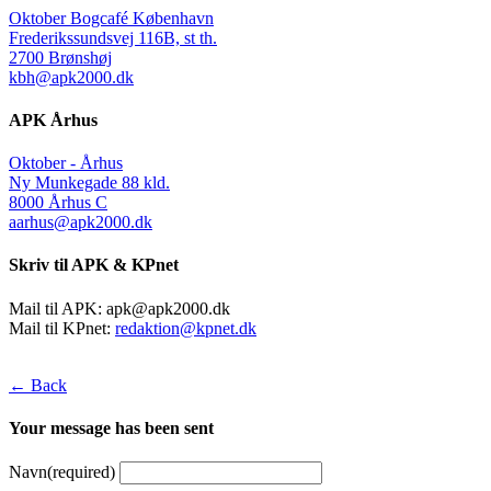
Oktober Bogcafé København
Frederikssundsvej 116B, st th.
2700 Brønshøj
kbh@apk2000.dk
APK Århus
Oktober - Århus
Ny Munkegade 88 kld.
8000 Århus C
aarhus@apk2000.dk
Skriv til APK & KPnet
Mail til APK:
apk@apk2000.dk
Mail til KPnet:
redaktion@kpnet.dk
← Back
Your message has been sent
Navn
(required)