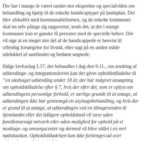
Der har i mange år været samlet stor ekspertise og specialviden om
behandling og hjælp til de enkelte handicaptyper på landsplan. Det
blev afskaffet med kommunalreformen, og de enkelte kommuner
skal nu selv påtage sig opgaverne, trods det, at der i mange
kommuner kun er ganske få personer med de specielle behov. Det
vil sige at en meget stor del af de handicappede er henvist til
offentlig forsørgelse for livstid, eller sagt på en anden måde
udelukket af samfundet og bedømt uegnede.
Ifølge lovforslag L37, der behandles i dag den 9.11., om ændring af
udlændinge- og integrationsloven kan der gives opholdstilladelse til
”en uledsaget udlænding under 18 år, der har indgivet ansøgning
om opholdstilladelse efter § 7, hvis der efter det, som er oplyst om
udlændingens personlige forhold, er særlige grunde til at antage, at
udlændingen ikke bør gennemgå en asylsagsbehandling, og hvis der
er grund til at antage, at udlændingen ved en tilbagevenden til
hjemlandet eller det tidligere opholdsland vil være uden
familiemæssigt netværk eller uden mulighed for ophold på et
modtage- og omsorgscenter og dermed vil blive stillet i en reel
nødsituation. Opholdstilladelsen kan ikke forlænges ud over