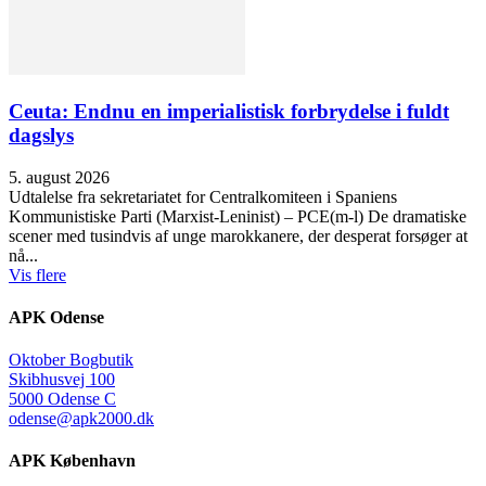
Ceuta: Endnu en imperialistisk forbrydelse i fuldt
dagslys
5. august 2026
Udtalelse fra sekretariatet for Centralkomiteen i Spaniens
Kommunistiske Parti (Marxist-Leninist) – PCE(m-l) De dramatiske
scener med tusindvis af unge marokkanere, der desperat forsøger at
nå...
Vis flere
APK Odense
Oktober Bogbutik
Skibhusvej 100
5000 Odense C
odense@apk2000.dk
APK København