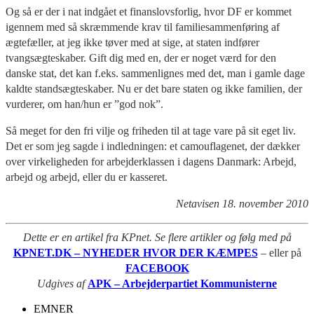
Og så er der i nat indgået et finanslovsforlig, hvor DF er kommet
igennem med så skræmmende krav til familiesammenføring af
ægtefæller, at jeg ikke tøver med at sige, at staten indfører
tvangsægteskaber. Gift dig med en, der er noget værd for den
danske stat, det kan f.eks. sammenlignes med det, man i gamle dage
kaldte standsægteskaber. Nu er det bare staten og ikke familien, der
vurderer, om han/hun er ”god nok”.
Så meget for den fri vilje og friheden til at tage vare på sit eget liv.
Det er som jeg sagde i indledningen: et camouflagenet, der dækker
over virkeligheden for arbejderklassen i dagens Danmark: Arbejd,
arbejd og arbejd, eller du er kasseret.
Netavisen 18. november 2010
Dette er en artikel fra KPnet. Se flere artikler og følg med på
KPNET.DK – NYHEDER HVOR DER KÆMPES
– eller på
FACEBOOK
Udgives af
APK – Arbejderpartiet Kommunisterne
EMNER