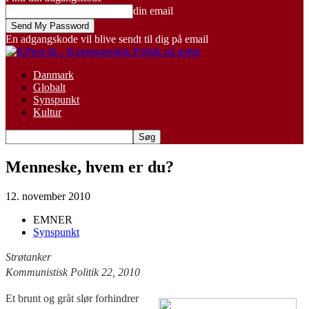
din email
En adgangskode vil blive sendt til dig på email
Danmark
Globalt
Synspunkt
Kultur
Menneske, hvem er du?
12. november 2010
EMNER
Synspunkt
Strøtanker
Kommunistisk Politik 22, 2010
Et brunt og gråt slør forhindrer