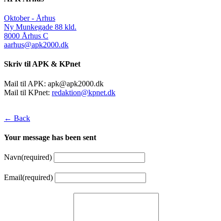
Oktober - Århus
Ny Munkegade 88 kld.
8000 Århus C
aarhus@apk2000.dk
Skriv til APK & KPnet
Mail til APK:
apk@apk2000.dk
Mail til KPnet:
redaktion@kpnet.dk
← Back
Your message has been sent
Navn
(required)
Email
(required)