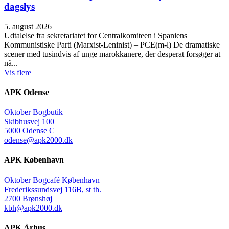
dagslys
5. august 2026
Udtalelse fra sekretariatet for Centralkomiteen i Spaniens
Kommunistiske Parti (Marxist-Leninist) – PCE(m-l) De dramatiske
scener med tusindvis af unge marokkanere, der desperat forsøger at
nå...
Vis flere
APK Odense
Oktober Bogbutik
Skibhusvej 100
5000 Odense C
odense@apk2000.dk
APK København
Oktober Bogcafé København
Frederikssundsvej 116B, st th.
2700 Brønshøj
kbh@apk2000.dk
APK Århus