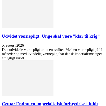
Udvidet værnepligt: Unge skal være ”klar til krig”
5. august 2026
Den udvidede værnepligt er nu en realitet. Med en værnepligt på 11
måneder og med kvindelig værnepligt har dansk imperialisme taget
et vigtigt skridt...
Ceuta: Endnu en imperialistisk forbrydelse i fuldt