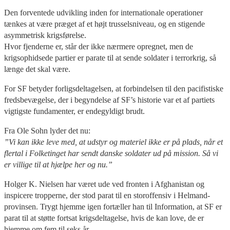
Den forventede udvikling inden for internationale operationer
tænkes at være præget af et højt trusselsniveau, og en stigende
asymmetrisk krigsførelse.
Hvor fjenderne er, står der ikke nærmere opregnet, men de
krigsophidsede partier er parate til at sende soldater i terrorkrig, så
længe det skal være.
For SF betyder forligsdeltagelsen, at forbindelsen til den pacifistiske
fredsbevægelse, der i begyndelse af SF’s historie var et af partiets
vigtigste fundamenter, er endegyldigt brudt.
Fra Ole Sohn lyder det nu:
”Vi kan ikke leve med, at udstyr og materiel ikke er på plads, når et
flertal i Folketinget har sendt danske soldater ud på mission. Så vi
er villige til at hjælpe her og nu.”
Holger K. Nielsen har været ude ved fronten i Afghanistan og
inspicere tropperne, der stod parat til en storoffensiv i Helmand-
provinsen. Trygt hjemme igen fortæller han til Information, at SF er
parat til at støtte fortsat krigsdeltagelse, hvis de kan love, de er
hjemme om fem til seks år.