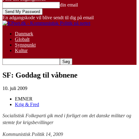
din email
En adgangskode vil blive sendt til dig på email
Danmark
Globalt
Synspunkt
Kultur
SF: Goddag til våbnene
10. juli 2009
EMNER
Krig & Fred
Socialistisk Folkeparti gik med i forliget om det danske militær og
stemte for krigsbevillinger
Kommunistisk Politik 14, 2009