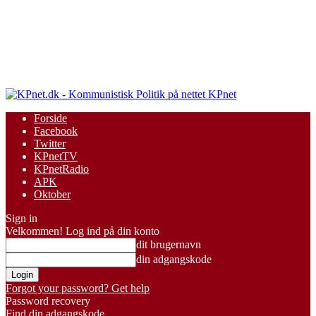
KPnet
Forside
Facebook
Twitter
KPnetTV
KPnetRadio
APK
Oktober
Sign in
Velkommen! Log ind på din konto
dit brugernavn
din adgangskode
Forgot your password? Get help
Password recovery
Find din adgangskode