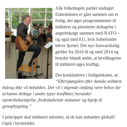
Alle folketingets partier undtaget
Enhedslisten er gået sammen om et
forlig, der øger pengestrømmen til
militæret og prioriterer deltagelse i
angrebskrige sammen med NATO –
og også med EU, hvis forbeholdet
bliver fjernet. Det nye forsvarsforlig
gælder fra 2010 til og med 2014 og
betyder blandt andet, at bevillingerne
til militæret øges kraftigt.
Det konkluderes i forligsteksten, at:
“Efterspørgslen efter danske militære
bidrag ikke vil mindskes. Der vil i stigende omfang være behov for
at kunne deltage i andre typer konflikter, herunder
oprørsbekæmpelse, fredsskabende indsatser og hjælp til
genopbygning.”
I princippet skal militæret udrustes, så de kan indsættes globalt!
Også i byområder.