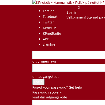
KP
Forside
Sign in
Facebook
Velkommen! Log ind på 
Twitter
KPnetTV
KPnetRadio
APK
Oktober
dit brugernavn
din adgangskode
Forgot your password? Get help
Password recovery
Find din adgangskode