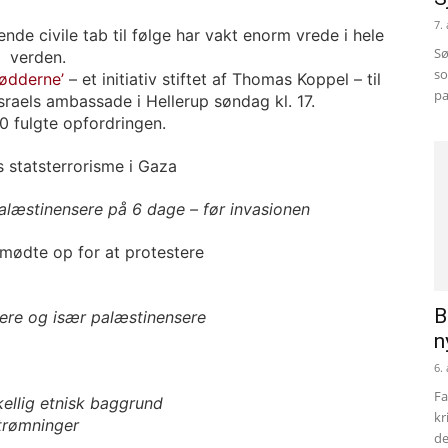
7.
nde civile tab til følge har vakt enorm vrede i hele
Sø
verden.
so
rødderne’
– et initiativ stiftet af Thomas Koppel – til
pa
sraels ambassade i Hellerup søndag kl. 17.
 fulgte opfordringen.
læstinensere på 6 dage – før invasionen
B
kere og især palæstinensere
n
6.
Fa
ellig etnisk baggrund
kr
strømninger
de