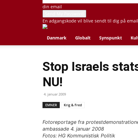
din email
En adgangskode vil blive sendt til dig på emai
Danmark
Globalt
Synspunkt
Kul
Stop Israels stat
NU!
4. januar 2009
EMNER
Krig & Fred
Fotoreportage fra protestdemonstratione
ambassade 4. januar 2008
Fotos: HG Kommunistisk Politik