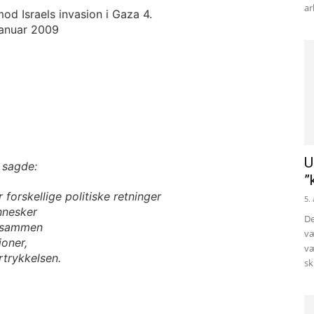
ar
U
 sagde:
”
r forskellige politiske retninger
5.
ennesker
De
å sammen
væ
ioner,
væ
rtrykkelsen.
sk