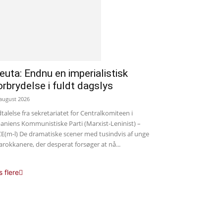
euta: Endnu en imperialistisk
orbrydelse i fuldt dagslys
 august 2026
talelse fra sekretariatet for Centralkomiteen i
aniens Kommunistiske Parti (Marxist-Leninist) –
E(m-l) De dramatiske scener med tusindvis af unge
rokkanere, der desperat forsøger at nå...
s flere