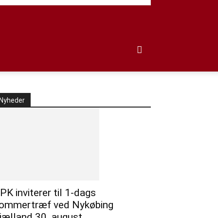
Nyheder
PK inviterer til 1-dags
ommertræf ved Nykøbing
jælland 30. august