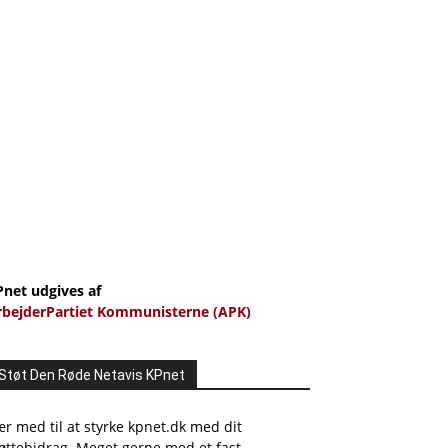
Pnet udgives af
rbejderPartiet Kommunisterne (APK)
Støt Den Røde Netavis KPnet
r med til at styrke kpnet.dk med dit
øttebidrag. Meget gerne med et fast