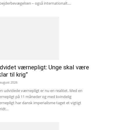
bejderbevægelsen – også internationalt....
dvidet værnepligt: Unge skal være
klar til krig”
 august 2026
n udvidede værnepligt er nu en realitet. Med en
rnepligt på 11 måneder og med kvindelig
rnepligt har dansk imperialisme taget et vigtigt
ridt...