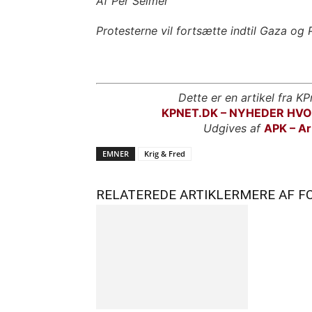
Af Per Selmer
Protesterne vil fortsætte indtil Gaza og P
Dette er en artikel fra KP
KPNET.DK – NYHEDER HV
Udgives af
APK – Ar
EMNER
Krig & Fred
RELATEREDE ARTIKLER
MERE AF F