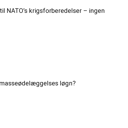
 til NATO’s krigsforberedelser – ingen
en masseødelæggelses løgn?