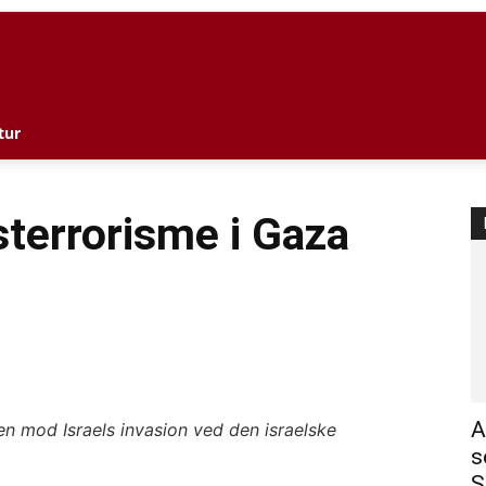
l
tur
sterrorisme i Gaza
A
n mod Israels invasion ved den israelske
s
S