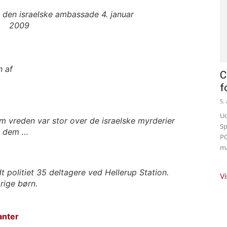
C
f
5.
Ud
m vreden var stor over de israelske myrderier
Sp
il dem …
PC
ma
t politiet 35 deltagere ved Hellerup Station.
Vi
rige børn.
anter