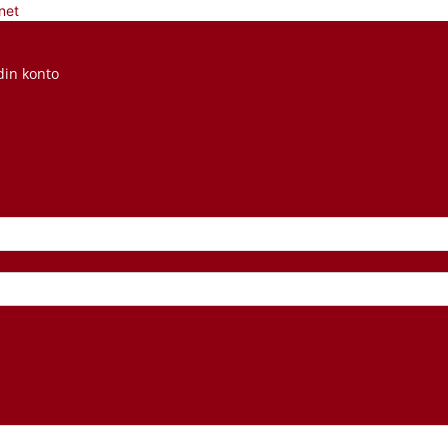
net
din konto