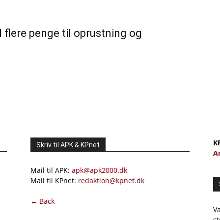
 flere penge til oprustning og
K
Skriv til APK & KPnet
A
Mail til APK:
apk@apk2000.dk
Mail til KPnet:
redaktion@kpnet.dk
← Back
Væ
st