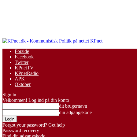
KPnet
Forside
Facebook
Twitter
KPnetTV
KPnetRadio
APK
Oktober
Sign in
Velkommen! Log ind på din konto
dit brugernavn
din adgangskode
Forgot your password? Get help
Password recovery
Find din adgangskode