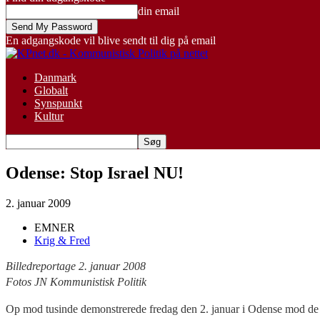
din email
En adgangskode vil blive sendt til dig på email
Danmark
Globalt
Synspunkt
Kultur
Odense: Stop Israel NU!
2. januar 2009
EMNER
Krig & Fred
Billedreportage 2. januar 2008
Fotos JN Kommunistisk Politik
Op mod tusinde demonstrerede fredag den 2. januar i Odense mod de f