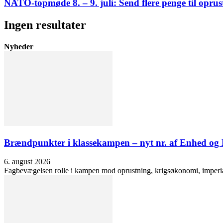
NATO-topmøde 8. – 9. juli: Send flere penge til oprus
Ingen resultater
Nyheder
Brændpunkter i klassekampen – nyt nr. af Enhed o
6. august 2026
Fagbevægelsen rolle i kampen mod oprustning, krigsøkonomi, imperialis