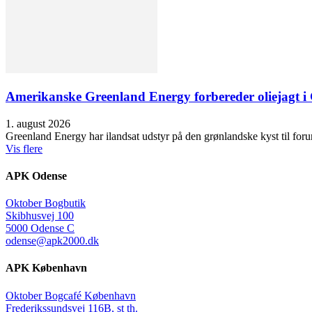
Amerikanske Greenland Energy forbereder oliejagt i 
1. august 2026
Greenland Energy har ilandsat udstyr på den grønlandske kyst til forund
Vis flere
APK Odense
Oktober Bogbutik
Skibhusvej 100
5000 Odense C
odense@apk2000.dk
APK København
Oktober Bogcafé København
Frederikssundsvej 116B, st th.