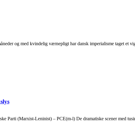
neder og med kvindelig værnepligt har dansk imperialisme taget et vigti
slys
ske Parti (Marxist-Leninist) – PCE(m-l) De dramatiske scener med tusin