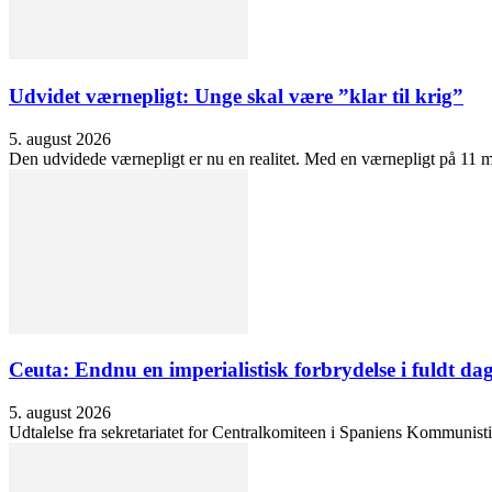
Udvidet værnepligt: Unge skal være ”klar til krig”
5. august 2026
Den udvidede værnepligt er nu en realitet. Med en værnepligt på 11 må
Ceuta: Endnu en imperialistisk forbrydelse i fuldt dag
5. august 2026
Udtalelse fra sekretariatet for Centralkomiteen i Spaniens Kommunisti