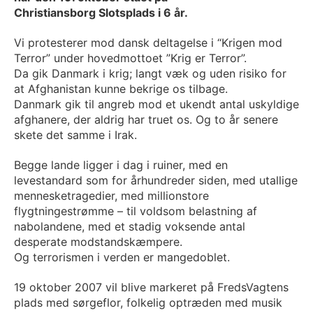
Christiansborg Slotsplads i 6 år.
Vi protesterer mod dansk deltagelse i “Krigen mod
Terror” under hovedmottoet ”Krig er Terror”.
Da gik Danmark i krig; langt væk og uden risiko for
at Afghanistan kunne bekrige os tilbage.
Danmark gik til angreb mod et ukendt antal uskyldige
afghanere, der aldrig har truet os. Og to år senere
skete det samme i Irak.
Begge lande ligger i dag i ruiner, med en
levestandard som for århundreder siden, med utallige
mennesketragedier, med millionstore
flygtningestrømme – til voldsom belastning af
nabolandene, med et stadig voksende antal
desperate modstandskæmpere.
Og terrorismen i verden er mangedoblet.
19 oktober 2007 vil blive markeret på FredsVagtens
plads med sørgeflor, folkelig optræden med musik