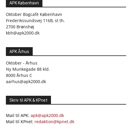
APK København
Oktober Bogcafé København
Frederikssundsvej 116B, st th.
2700 Brønshøj
kbh@apk2000.dk
APK Århus
Oktober - Århus
Ny Munkegade 88 kld.
8000 Århus C
aarhus@apk2000.dk
Skriv til APK & KPnet
Mail til APK:
apk@apk2000.dk
Mail til KPnet:
redaktion@kpnet.dk