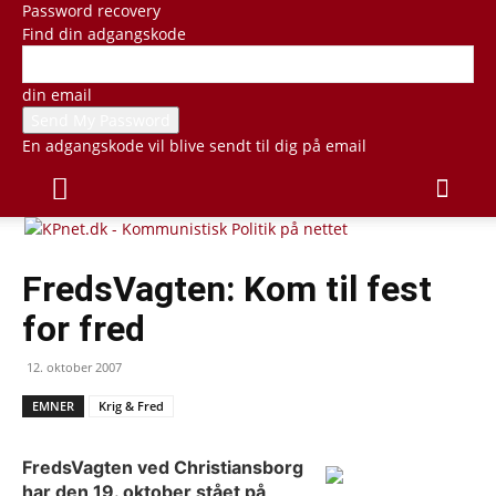
Password recovery
Find din adgangskode
din email
En adgangskode vil blive sendt til dig på email
FredsVagten: Kom til fest
for fred
12. oktober 2007
EMNER
Krig & Fred
FredsVagten ved Christiansborg
har den 19. oktober stået på