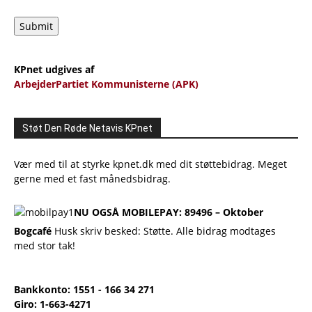
Submit
KPnet udgives af
ArbejderPartiet Kommunisterne (APK)
Støt Den Røde Netavis KPnet
Vær med til at styrke kpnet.dk med dit støttebidrag. Meget
gerne med et fast månedsbidrag.
NU OGSÅ MOBILEPAY: 89496 – Oktober
Bogcafé
Husk skriv besked: Støtte. Alle bidrag modtages
med stor tak!
Bankkonto: 1551 - 166 34 271
Giro: 1-663-4271