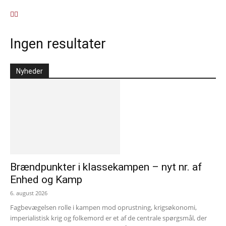
Ingen resultater
Nyheder
Brændpunkter i klassekampen – nyt nr. af
Enhed og Kamp
6. august 2026
Fagbevægelsen rolle i kampen mod oprustning, krigsøkonomi,
imperialistisk krig og folkemord er et af de centrale spørgsmål, der