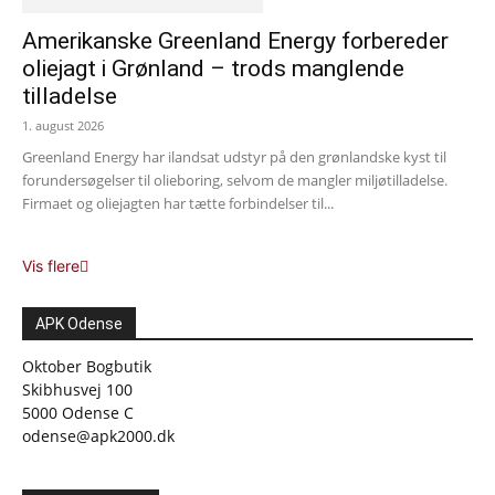
Amerikanske Greenland Energy forbereder
oliejagt i Grønland – trods manglende
tilladelse
1. august 2026
Greenland Energy har ilandsat udstyr på den grønlandske kyst til
forundersøgelser til olieboring, selvom de mangler miljøtilladelse.
Firmaet og oliejagten har tætte forbindelser til...
Vis flere
APK Odense
Oktober Bogbutik
Skibhusvej 100
5000 Odense C
odense@apk2000.dk