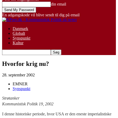
din email
En adgangskode vil blive sendt til dig på email
Danmark
Globalt
Synspunkt
Kultur
Hvorfor krig nu?
28. september 2002
EMNER
Synspunkt
Strøtanker
Kommunistisk Politik 19, 2002
I denne historiske periode, hvor USA er den eneste imperialistiske