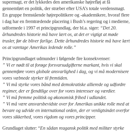
supermagt, er det lykkedes den amerikanske højrefløj at få
gennemført en politik, der stræber efter USA’s totale verdensmagt.
En gruppe fremstående højrepolitikere og -akademikere, hvoraf flere
i dag har en fremtrædende placering i Bush’s regering og i medierne,
udformede i 1997 et principgrundlag, der bl.a. siger:
“Det
20.
århundredes historie må have lært os, at det er vigtigt at møde
trusler, før de bliver farlige. Dette århundredes historie må have lært
os at varetage Amerikas ledende rolle.”
Principgrundlaget udmunder i følgende fire konsekvenser:
” Vi er nødt til at forøge forsvarsudgifterne markant, hvis vi skal
gennemføre vores globale ansvarlighed i dag, og vi må modernisere
vores væbnede styrker til fremtiden.
” Vi må styrke vores bånd med demokratiske allierede og udfordre
regimer, der er fjendtlige over for vores interesser og værdier.
” Vi må fremme politisk og økonomisk frihed i udlandet.
” Vi må være ansvarsbevidste over for Amerikas unikke rolle med at
bevare og udvide en international orden, der er venligtsindet overfor
vores sikkerhed, vores rigdom og vores principper.
Grundlaget slutter: “
En sådan reagansk politik med militær styrke