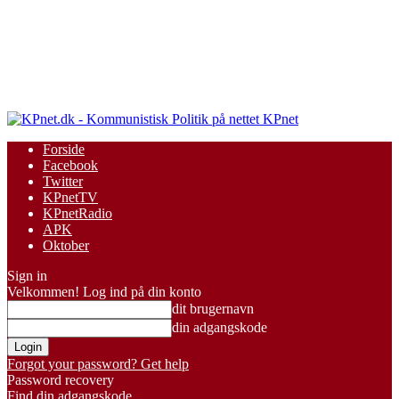
KPnet
Forside
Facebook
Twitter
KPnetTV
KPnetRadio
APK
Oktober
Sign in
Velkommen! Log ind på din konto
dit brugernavn
din adgangskode
Forgot your password? Get help
Password recovery
Find din adgangskode