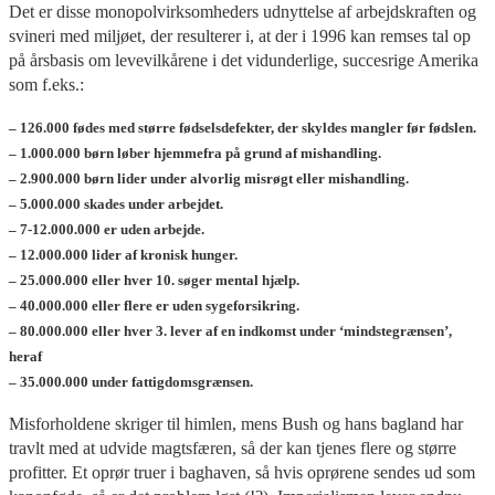
Det er disse monopolvirksomheders udnyttelse af arbejdskraften og
svineri med miljøet, der resulterer i, at der i 1996 kan remses tal op
på årsbasis om levevilkårene i det vidunderlige, succesrige Amerika
som f.eks.:
– 126.000 fødes med større fødselsdefekter, der skyldes mangler før fødslen.
– 1.000.000 børn løber hjemmefra på grund af mishandling.
– 2.900.000 børn lider under alvorlig misrøgt eller mishandling.
– 5.000.000 skades under arbejdet.
– 7-12.000.000 er uden arbejde.
– 12.000.000 lider af kronisk hunger.
– 25.000.000 eller hver 10. søger mental hjælp.
– 40.000.000 eller flere er uden sygeforsikring.
– 80.000.000 eller hver 3. lever af en indkomst under ‘mindstegrænsen’,
heraf
– 35.000.000 under fattigdomsgrænsen.
Misforholdene skriger til himlen, mens Bush og hans bagland har
travlt med at udvide magtsfæren, så der kan tjenes flere og større
profitter. Et oprør truer i baghaven, så hvis oprørene sendes ud som