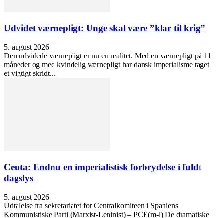
Udvidet værnepligt: Unge skal være ”klar til krig”
5. august 2026
Den udvidede værnepligt er nu en realitet. Med en værnepligt på 11
måneder og med kvindelig værnepligt har dansk imperialisme taget
et vigtigt skridt...
Ceuta: Endnu en imperialistisk forbrydelse i fuldt
dagslys
5. august 2026
Udtalelse fra sekretariatet for Centralkomiteen i Spaniens
Kommunistiske Parti (Marxist-Leninist) – PCE(m-l) De dramatiske