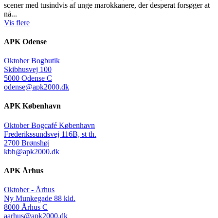
scener med tusindvis af unge marokkanere, der desperat forsøger at
nå...
Vis flere
APK Odense
Oktober Bogbutik
Skibhusvej 100
5000 Odense C
odense@apk2000.dk
APK København
Oktober Bogcafé København
Frederikssundsvej 116B, st th.
2700 Brønshøj
kbh@apk2000.dk
APK Århus
Oktober - Århus
Ny Munkegade 88 kld.
8000 Århus C
aarhus@apk2000.dk