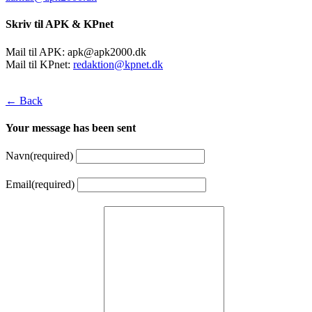
Skriv til APK & KPnet
Mail til APK:
apk@apk2000.dk
Mail til KPnet:
redaktion@kpnet.dk
← Back
Your message has been sent
Navn
(required)
Email
(required)