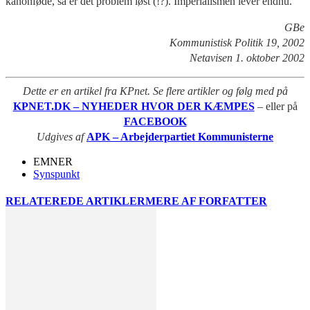
kanonføde, så er det problem løst (!?). Imperialismen lever endnu.
GBe
Kommunistisk Politik 19, 2002
Netavisen 1. oktober 2002
Dette er en artikel fra KPnet. Se flere artikler og følg med på
KPNET.DK – NYHEDER HVOR DER KÆMPES
– eller på
FACEBOOK
Udgives af
APK – Arbejderpartiet Kommunisterne
EMNER
Synspunkt
RELATEREDE ARTIKLER
MERE AF FORFATTER