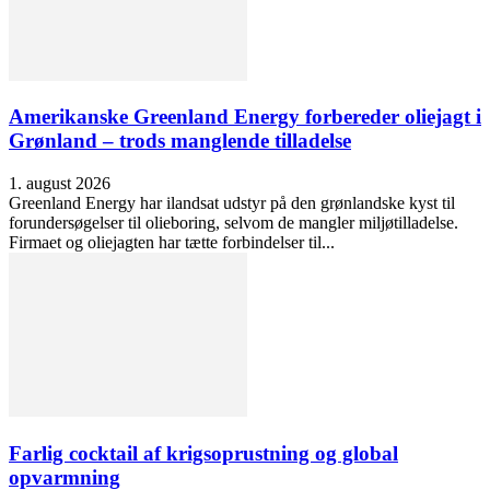
Amerikanske Greenland Energy forbereder oliejagt i
Grønland – trods manglende tilladelse
1. august 2026
Greenland Energy har ilandsat udstyr på den grønlandske kyst til
forundersøgelser til olieboring, selvom de mangler miljøtilladelse.
Firmaet og oliejagten har tætte forbindelser til...
Farlig cocktail af krigsoprustning og global
opvarmning