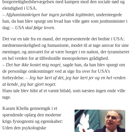
borgerrettighedsbevægelsen med kampen mod den sociale nød og
elendighed i USA.
– Afghanistankrigen har ingen juridisk legitimite
t, understregede
han, da han blev spurgt om hvad han ville gøre som justitsminister i
dag:
– USA skal følge loven.
Det var en tale fra en mand, der repræsenterede det bedste i USA:
medmenneskelighed og humanisme, modet til at tage ansvar for sine
meninger, og ansvaret for at være borger i en nation, der tyranniserer
en hel verden for at tilfredsstille monopolernes grådighed.
– Det har ikke kostet mig noget,
sagde han, da han blev spurgt om
de personlige omkostninger ved at sige fra over for USA’s
forbrydelse.
– Jeg har lært af det, jeg har lært jer og en hel verden
at kende, jeg har gjort noget.
Hans tale blev hilst af et varmt bifald, som næsten ingen ende ville
tage.
Karam Khella gennemgik i et
spændende oplæg den moderne
krigs fysiognomi og egenskaber:
Uden den psykologiske