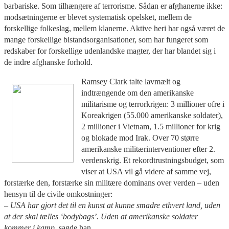
barbariske. Som tilhængere af terrorisme. Sådan er afghanerne ikke:
modsætningerne er blevet systematisk opelsket, mellem de
forskellige folkeslag, mellem klanerne. Aktive heri har også været de
mange forskellige bistandsorganisationer, som har fungeret som
redskaber for forskellige udenlandske magter, der har blandet sig i
de indre afghanske forhold.
Ramsey Clark talte lavmælt og
indtrængende om den amerikanske
militarisme og terrorkrigen: 3 millioner ofre i
Koreakrigen (55.000 amerikanske soldater),
2 millioner i Vietnam, 1.5 millioner for krig
og blokade mod Irak. Over 70 større
amerikanske militærinterventioner efter 2.
verdenskrig. Et rekordtrustningsbudget, som
viser at USA vil gå videre af samme vej,
forstærke den, forstærke sin militære dominans over verden – uden
hensyn til de civile omkostninger:
– USA har gjort det til en kunst at kunne smadre ethvert land, uden
at der skal tælles ‘bodybags’. Uden at amerikanske soldater
kommer i kamp,
sagde han.