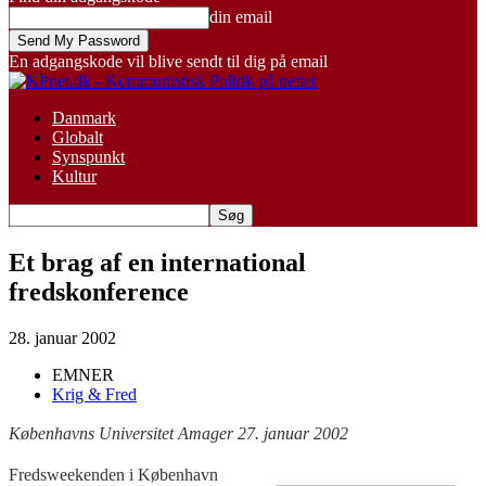
din email
En adgangskode vil blive sendt til dig på email
Danmark
Globalt
Synspunkt
Kultur
Et brag af en international
fredskonference
28. januar 2002
EMNER
Krig & Fred
Københavns Universitet Amager 27. januar 2002
Fredsweekenden i København