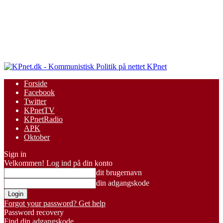
KPnet
Forside
Facebook
Twitter
KPnetTV
KPnetRadio
APK
Oktober
Sign in
Velkommen! Log ind på din konto
dit brugernavn
din adgangskode
Forgot your password? Get help
Password recovery
Find din adgangskode