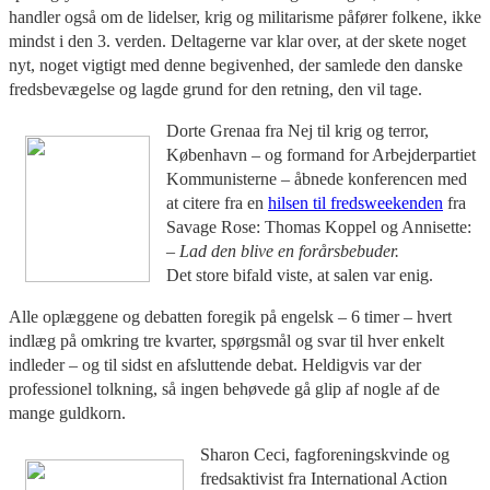
handler også om de lidelser, krig og militarisme påfører folkene, ikke
mindst i den 3. verden. Deltagerne var klar over, at der skete noget
nyt, noget vigtigt med denne begivenhed, der samlede den danske
fredsbevægelse og lagde grund for den retning, den vil tage.
Dorte Grenaa fra Nej til krig og terror,
København – og formand for Arbejderpartiet
Kommunisterne – åbnede konferencen med
at citere fra en
hilsen til fredsweekenden
fra
Savage Rose: Thomas Koppel og Annisette:
– Lad den blive en forårsbebuder.
Det store bifald viste, at salen var enig.
Alle oplæggene og debatten foregik på engelsk – 6 timer – hvert
indlæg på omkring tre kvarter, spørgsmål og svar til hver enkelt
indleder – og til sidst en afsluttende debat. Heldigvis var der
professionel tolkning, så ingen behøvede gå glip af nogle af de
mange guldkorn.
Sharon Ceci, fagforeningskvinde og
fredsaktivist fra International Action