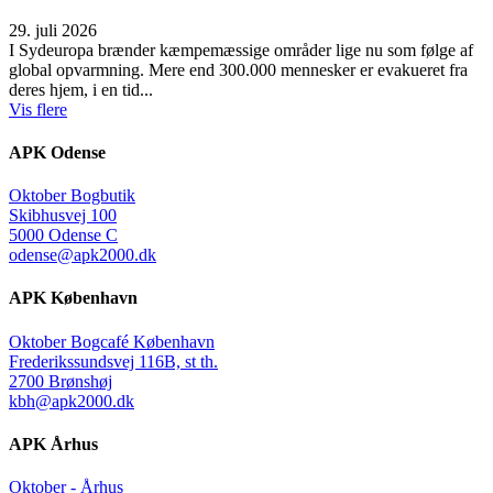
29. juli 2026
I Sydeuropa brænder kæmpemæssige områder lige nu som følge af
global opvarmning. Mere end 300.000 mennesker er evakueret fra
deres hjem, i en tid...
Vis flere
APK Odense
Oktober Bogbutik
Skibhusvej 100
5000 Odense C
odense@apk2000.dk
APK København
Oktober Bogcafé København
Frederikssundsvej 116B, st th.
2700 Brønshøj
kbh@apk2000.dk
APK Århus
Oktober - Århus