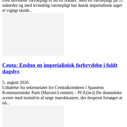
Den udvidede værnepligt er nu en realitet. Med en værnepligt på 11
måneder og med kvindelig værnepligt har dansk imperialisme taget
et vigtigt skridt...
Ceuta: Endnu en imperialistisk forbrydelse i fuldt
dagslys
5. august 2026
Udtalelse fra sekretariatet for Centralkomiteen i Spaniens
Kommunistiske Parti (Marxist-Leninist) – PCE(m-l) De dramatiske
scener med tusindvis af unge marokkanere, der desperat forsøger at
nå...