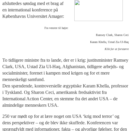
afsluttedes søndag med et brag af
en international konference på
Københavns Universitet Amager:
Fra venstre til højre:
Ramsey Clark, Sharon Ceci
Karam Khella, Ustad Zia Ul-Haq
Klik for at forstørre
To tidligere ministre fra to lande, der er i krig: justitsminister Ramsey
Clark, USA, Ustad Zia Ul-Haq, Afghanistan, tidligere arbejds- og
socialminister, forenet i kampen mod krigen og for et mere
menneskeligt samfund.
Den spændende, kontroversielle ægyptiske Karam Khella, professor
i Tyskland. Og Sharon Ceci, amerikansk fredsaktivist fra
International Action Center, en stemme fra det andet USA – de
almindelige menneskers USA.
250 var mødt op for at lære noget om USA ‘krig mod terror’ og
dens perspektiver – og de blev ikke skuffede. Konferencen var
sprængfyldt med informationer, fakta – og alvorlige følelser, for den