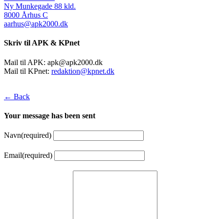
Ny Munkegade 88 kld.
8000 Århus C
aarhus@apk2000.dk
Skriv til APK & KPnet
Mail til APK:
apk@apk2000.dk
Mail til KPnet:
redaktion@kpnet.dk
← Back
Your message has been sent
Navn
(required)
Email
(required)