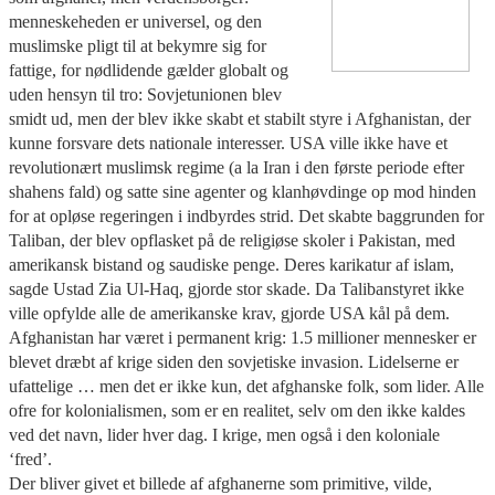
menneskeheden er universel, og den
muslimske pligt til at bekymre sig for
fattige, for nødlidende gælder globalt og
uden hensyn til tro: Sovjetunionen blev
smidt ud, men der blev ikke skabt et stabilt styre i Afghanistan, der
kunne forsvare dets nationale interesser. USA ville ikke have et
revolutionært muslimsk regime (a la Iran i den første periode efter
shahens fald) og satte sine agenter og klanhøvdinge op mod hinden
for at opløse regeringen i indbyrdes strid. Det skabte baggrunden for
Taliban, der blev opflasket på de religiøse skoler i Pakistan, med
amerikansk bistand og saudiske penge. Deres karikatur af islam,
sagde Ustad Zia Ul-Haq, gjorde stor skade. Da Talibanstyret ikke
ville opfylde alle de amerikanske krav, gjorde USA kål på dem.
Afghanistan har været i permanent krig: 1.5 millioner mennesker er
blevet dræbt af krige siden den sovjetiske invasion. Lidelserne er
ufattelige … men det er ikke kun, det afghanske folk, som lider. Alle
ofre for kolonialismen, som er en realitet, selv om den ikke kaldes
ved det navn, lider hver dag. I krige, men også i den koloniale
‘fred’.
Der bliver givet et billede af afghanerne som primitive, vilde,