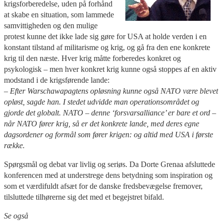
krigsforberedelse, uden på forhånd
at skabe en situation, som lammede
samvittigheden og den mulige
protest kunne det ikke lade sig gøre for USA at holde verden i en
konstant tilstand af militarisme og krig, og gå fra den ene konkrete
krig til den næste. Hver krig måtte forberedes konkret og
psykologisk – men hver konkret krig kunne også stoppes af en aktiv
modstand i de krigsførende lande:
– Efter Warschawapagtens opløsning kunne også NATO være blevet
opløst, sagde han. I stedet udvidde man operationsområdet og
gjorde det globalt. NATO – denne ‘forsvarsalliance’ er bare et ord –
når NATO fører krig, så er det konkrete lande, med deres egne
dagsordener og formål som fører krigen: og altid med USA i første
række.
Spørgsmål og debat var livlig og seriøs. Da Dorte Grenaa afsluttede
konferencen med at understrege dens betydning som inspiration og
som et værdifuldt afsæt for de danske fredsbevægelse fremover,
tilsluttede tilhørerne sig det med et begejstret bifald.
Se også