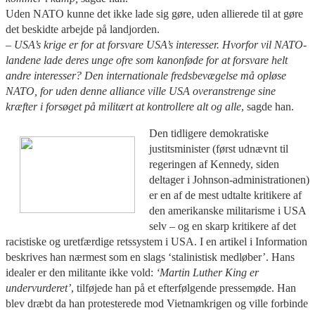
Uden NATO kunne det ikke lade sig gøre, uden allierede til at gøre
det beskidte arbejde på landjorden.
– USA’s krige er for at forsvare USA’s interesser. Hvorfor vil NATO-
landene lade deres unge ofre som kanonføde for at forsvare helt
andre interesser? Den internationale fredsbevægelse må opløse
NATO, for uden denne alliance ville USA overanstrenge sine
kræfter i forsøget på militært at kontrollere alt og alle
, sagde han.
Den tidligere demokratiske
justitsminister (først udnævnt til
regeringen af Kennedy, siden
deltager i Johnson-administrationen)
er en af de mest udtalte kritikere af
den amerikanske militarisme i USA
selv – og en skarp kritikere af det
racistiske og uretfærdige retssystem i USA. I en artikel i Information
beskrives han nærmest som en slags ‘stalinistisk medløber’. Hans
idealer er den militante ikke vold:
‘Martin Luther King er
undervurderet’
, tilføjede han på et efterfølgende pressemøde. Han
blev dræbt da han protesterede mod Vietnamkrigen og ville forbinde