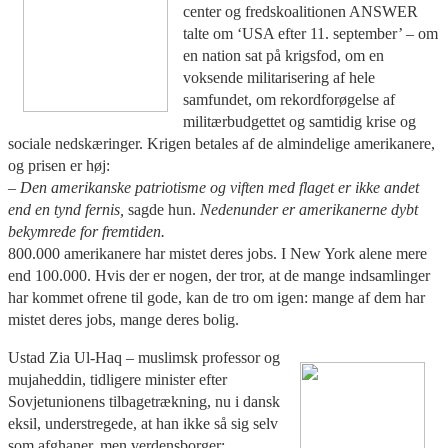
center og fredskoalitionen ANSWER
talte om ‘USA efter 11. september’ – om
en nation sat på krigsfod, om en
voksende militarisering af hele
samfundet, om rekordforøgelse af
militærbudgettet og samtidig krise og
sociale nedskæringer. Krigen betales af de almindelige amerikanere,
og prisen er høj:
– Den amerikanske patriotisme og viften med flaget er ikke andet
end en tynd fernis,
sagde hun.
Nedenunder er amerikanerne dybt
bekymrede for fremtiden.
800.000 amerikanere har mistet deres jobs. I New York alene mere
end 100.000. Hvis der er nogen, der tror, at de mange indsamlinger
har kommet ofrene til gode, kan de tro om igen: mange af dem har
mistet deres jobs, mange deres bolig.
Ustad Zia Ul-Haq – muslimsk professor og
mujaheddin, tidligere minister efter
Sovjetunionens tilbagetrækning, nu i dansk
eksil, understregede, at han ikke så sig selv
som afghaner, men verdensborger: