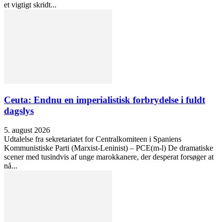
et vigtigt skridt...
Ceuta: Endnu en imperialistisk forbrydelse i fuldt
dagslys
5. august 2026
Udtalelse fra sekretariatet for Centralkomiteen i Spaniens
Kommunistiske Parti (Marxist-Leninist) – PCE(m-l) De dramatiske
scener med tusindvis af unge marokkanere, der desperat forsøger at
nå...