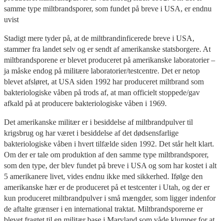
samme type miltbrandsporer, som fundet på breve i USA, er endnu
uvist
Stadigt mere tyder på, at de miltbrandinficerede breve i USA,
stammer fra landet selv og er sendt af amerikanske statsborgere. At
miltbrandsporene er blevet produceret på amerikanske laboratorier –
ja måske endog på militære laboratorier/testcentre. Det er netop
blevet afsløret, at USA siden 1992 har produceret miltbrand som
bakteriologiske våben på trods af, at man officielt stoppede/gav
afkald på at producere bakteriologiske våben i 1969.
Det amerikanske militær er i besiddelse af miltbrandpulver til
krigsbrug og har været i besiddelse af det dødsensfarlige
bakteriologiske våben i hvert tilfælde siden 1992. Det står helt klart.
Om der er tale om produktion af den samme type miltbrandsporer,
som den type, der blev fundet på breve i USA og som har kostet i alt
5 amerikanere livet, vides endnu ikke med sikkerhed. Ifølge den
amerikanske hær er de produceret på et testcenter i Utah, og der er
kun produceret miltbrandpulver i små mængder, som ligger indenfor
de aftalte grænser i en international traktat. Miltbrandsporerne er
blevet fragtet til en militær base i Maryland som våde klumper for at