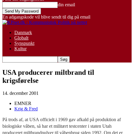
din email
En adgangskode vil blive sendt til dig på email
Danmark
Globalt
Synspunkt
Kultur
USA producerer miltbrand til
krigsførelse
14. december 2001
EMNER
Krig & Fred
På trods af, at USA officielt i 1969 gav afkald på produktion af
biologiske våben, så har et militært testcenter i staten Utah
produceret miltbrandpulver til våbenbrug siden 1992. Om det er