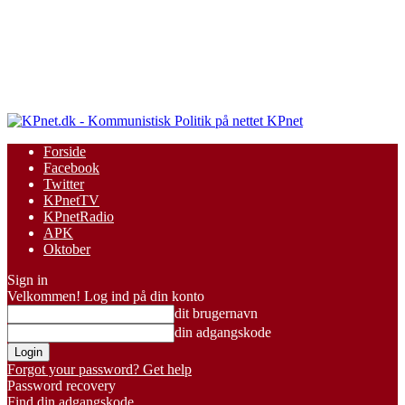
KPnet
Forside
Facebook
Twitter
KPnetTV
KPnetRadio
APK
Oktober
Sign in
Velkommen! Log ind på din konto
dit brugernavn
din adgangskode
Forgot your password? Get help
Password recovery
Find din adgangskode