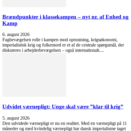
Brændpunkter i klassekampen – nyt nr. af Enhed og
Kamp
6. august 2026
Fagbevægelsen rolle i kampen mod oprustning, krigsøkonomi,
imperialistisk krig og folkemord er et af de centrale spørgsmål, der
diskuteres i arbejderbevægelsen – også internationalt....
Udvidet værnepligt: Unge skal være ”klar til krig”
5. august 2026
Den udvidede værnepligt er nu en realitet. Med en værnepligt på 11
måneder og med kvindelig værnepligt har dansk imperialisme taget