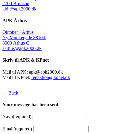
2700 Brønshøj
kbh@apk2000.dk
APK Århus
Oktober - Århus
Ny Munkegade 88 kld.
8000 Århus C
aarhus@apk2000.dk
Skriv til APK & KPnet
Mail til APK:
apk@apk2000.dk
Mail til KPnet:
redaktion@kpnet.dk
← Back
Your message has been sent
Navn
(required)
Email
(required)