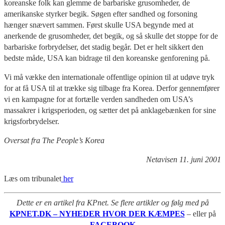
koreanske folk kan glemme de barbariske grusomheder, de
amerikanske styrker begik. Søgen efter sandhed og forsoning
hænger snævert sammen. Først skulle USA begynde med at
anerkende de grusomheder, det begik, og så skulle det stoppe for de
barbariske forbrydelser, det stadig begår. Det er helt sikkert den
bedste måde, USA kan bidrage til den koreanske genforening på.
Vi må vække den internationale offentlige opinion til at udøve tryk
for at få USA til at trække sig tilbage fra Korea. Derfor gennemfører
vi en kampagne for at fortælle verden sandheden om USA’s
massakrer i krigsperioden, og sætter det på anklagebænken for sine
krigsforbrydelser.
Oversat fra The People’s Korea
Netavisen 11. juni 2001
Læs om tribunalet
her
Dette er en artikel fra KPnet. Se flere artikler og følg med på
KPNET.DK – NYHEDER HVOR DER KÆMPES
– eller på
FACEBOOK