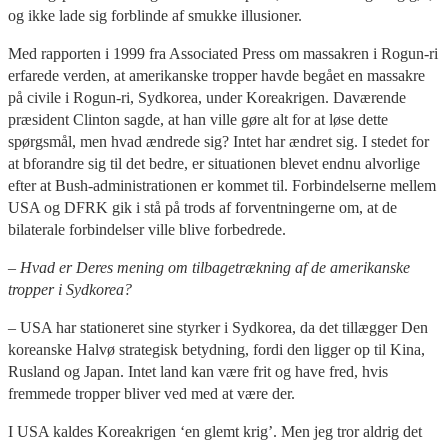
og ikke lade sig forblinde af smukke illusioner.
Med rapporten i 1999 fra Associated Press om massakren i Rogun-ri
erfarede verden, at amerikanske tropper havde begået en massakre
på civile i Rogun-ri, Sydkorea, under Koreakrigen. Daværende
præsident Clinton sagde, at han ville gøre alt for at løse dette
spørgsmål, men hvad ændrede sig? Intet har ændret sig. I stedet for
at bforandre sig til det bedre, er situationen blevet endnu alvorlige
efter at Bush-administrationen er kommet til. Forbindelserne mellem
USA og DFRK gik i stå på trods af forventningerne om, at de
bilaterale forbindelser ville blive forbedrede.
– Hvad er Deres mening om tilbagetrækning af de amerikanske
tropper i Sydkorea?
– USA har stationeret sine styrker i Sydkorea, da det tillægger Den
koreanske Halvø strategisk betydning, fordi den ligger op til Kina,
Rusland og Japan. Intet land kan være frit og have fred, hvis
fremmede tropper bliver ved med at være der.
I USA kaldes Koreakrigen ‘en glemt krig’. Men jeg tror aldrig det