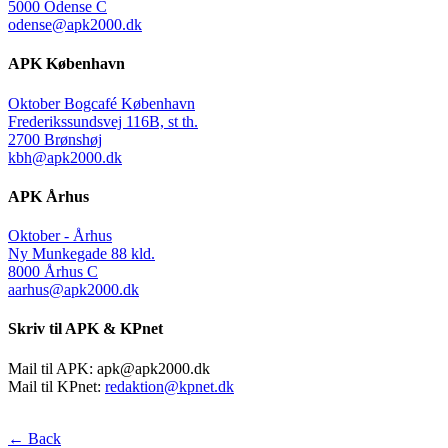
5000 Odense C
odense@apk2000.dk
APK København
Oktober Bogcafé København
Frederikssundsvej 116B, st th.
2700 Brønshøj
kbh@apk2000.dk
APK Århus
Oktober - Århus
Ny Munkegade 88 kld.
8000 Århus C
aarhus@apk2000.dk
Skriv til APK & KPnet
Mail til APK:
apk@apk2000.dk
Mail til KPnet:
redaktion@kpnet.dk
← Back