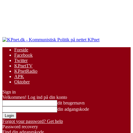
KPnet
Forside
Facebook
Twitter
KPnetTV
KPnetRadio
APK
Oktober
Sign in
Velkommen! Log ind på din konto
dit brugernavn
din adgangskode
Forgot your password? Get help
Password recovery
Find din adgangskode