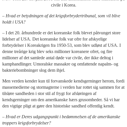
civile i Korea.
– Hvad er betydningen af det krigsforbrydertribunal, som vil blive
holdt i USA?
– I det 20. århundrede er det koreanske folk blevet påtvunget store
lidelser af USA. Det koreanske folk var ofre for afskyelige
forbrydelser i Koreakrigen fra 1950-53, som blev udløst af USA. I
denne treårige krig blev seks millioner koreanere ofret, og fire
millioner af det samlede antal døde var civile, der ikke deltog i
kamphandlinger. Umoralske massakre og omfattende napalm- og
bakteriebombninger slog dem ihjel.
Men verden kender kun til forvanskede kendsgerninger herom, fordi
massemedierne og stormagterne i verden har rottet sig sammen for at
tilsløre sandheden i stor stil af frygt for afsløringen af
kendsgerninger om den amerikanske hærs grusomheder. Så vi har
den vigtige pligt at gøre den historiske sandhed offentlig kendt.
– Hvad er Deres udgangspunkt i bedømmelsen af de amerikanske
troppers krigsforbrydelser?