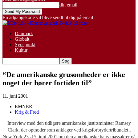
din email
En adgangskode vil blive sendt til dig på email
Danmark
Globalt
Synspunkt
Kultur
“De amerikanske grusomheder er ikke
noget der hører fortiden til”
11. juni 2001
EMNER
Krig & Fred
Interview med den tidligere amerikanske justitsminister Ramsey
Clark, der optræder som anklager ved krigsforbrydertribunalet i
New York 23.-15. juni 2001 om den amerikanske hærs massakrer på