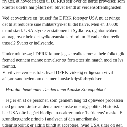
frygter, at hovedårsagen til DFRKs sejr over de hårde prøvelser, som
kræfter udefra har påført det, bliver kendt af verdensoffentligheden.
Ved at overdrive en ‘trussel’ fra DFRK forsøger USA nu at tvinge
det til at reducere sine militærstyrker til det halve. Men en 37.000
mand stærk USA-styrke er stationeret i Sydkorea, og atomvåben
anbragt over hele det sydkoreanske territorium. Hvad er den reelle
trussel? Svaret er indlysende.
Under mit besøg i DFRK kunne jeg se realiteterne: at hele folket gik
fremad gennem mange prøvelser og fortsætter sin march mod en lys
fremtid.
Vi vil vise verdens folk, hvad DFRK virkelig er ligesom vi vil
afsløre sandheden om de amerikanske krigsforbrydelser.
– Hvordan bedømmer De den amerikanske Koreapolitik?
– Jeg er en af de personer, som gennem lang tid oplevede processen
med gennemførelse af den amerikanske udenrigspolitik. Historisk
har USA ofte begået blodige massakrer under ‘befrierens’ maske. Et
grundlæggende princip i analysen af den amerikanske
udenrigspolitik er aldrig blindt at acceptere, hvad USA siger og gør,