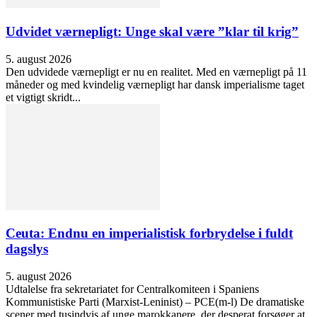
Udvidet værnepligt: Unge skal være ”klar til krig”
5. august 2026
Den udvidede værnepligt er nu en realitet. Med en værnepligt på 11
måneder og med kvindelig værnepligt har dansk imperialisme taget
et vigtigt skridt...
Ceuta: Endnu en imperialistisk forbrydelse i fuldt
dagslys
5. august 2026
Udtalelse fra sekretariatet for Centralkomiteen i Spaniens
Kommunistiske Parti (Marxist-Leninist) – PCE(m-l) De dramatiske
scener med tusindvis af unge marokkanere, der desperat forsøger at