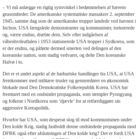
– Vi må anlægge en rigtig synsvinkel i bedømmelsen af hærens
grusomheder. De amerikanske systematiske massakrer 2. september
1945, samme dag som de amerikanske tropper landede ved havnen i
Inchon. USA fængslede demonstranter og kommunister, torturerede
og, værre endnu, dræbte dem. Selv efter indgåelsen af
våbenhvileaftalen i 1953 stationerede USA tropper i Sydkorea, som
er der endnu, og påførte dermed smerten ved delingen af den
koreanske nation, som stadig vedvarer, og delte Den koreanske
Halvø i to.
Det er et andet aspekt af de barbariske handlinger fra USA, at USA
fremkommer med militære trusler og gennemfører en økonomisk
blokade mod Den Demokratiske Folkerepublik Korea. USA har
fremturet med en ondsindet propaganda, som stempler Pyongyang
og folkene i Nordkorea som ‘djævle’ for at retfærdiggøre sin
aggressive Koreapolitik.
Hvorfor har USA, som desperat slog til mod kommunismen under
Den kolde Krig, stadig fastholdt denne ondsindede propaganda mod
DFRK også efter afslutningen af Den kolde krig? Det er fordi USA