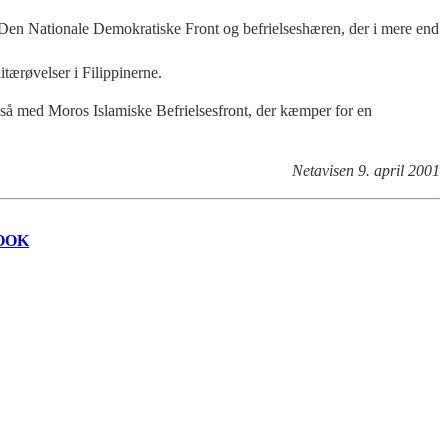
i, Den Nationale Demokratiske Front og befrielseshæren, der i mere end
tærøvelser i Filippinerne.
gså med Moros Islamiske Befrielsesfront, der kæmper for en
Netavisen 9. april 2001
OOK