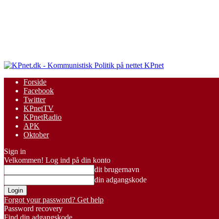
KPnet
Forside
Facebook
Twitter
KPnetTV
KPnetRadio
APK
Oktober
Sign in
Velkommen! Log ind på din konto
dit brugernavn
din adgangskode
Forgot your password? Get help
Password recovery
Find din adgangskode