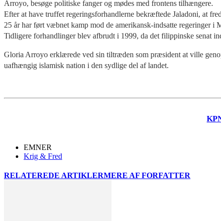
Arroyo, besøge politiske fanger og mødes med frontens tilhængere.
Efter at have truffet regeringsforhandlerne bekræftede Jaladoni, at f
25 år har ført væbnet kamp mod de amerikansk-indsatte regeringer i Ma
Tidligere forhandlinger blev afbrudt i 1999, da det filippinske senat 
Gloria Arroyo erklærede ved sin tiltræden som præsident at ville ge
uafhængig islamisk nation i den sydlige del af landet.
KP
EMNER
Krig & Fred
RELATEREDE ARTIKLER
MERE AF FORFATTER