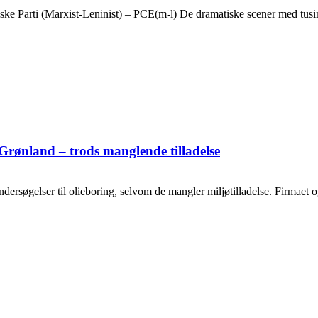
ske Parti (Marxist-Leninist) – PCE(m-l) De dramatiske scener med tusin
Grønland – trods manglende tilladelse
ersøgelser til olieboring, selvom de mangler miljøtilladelse. Firmaet og o