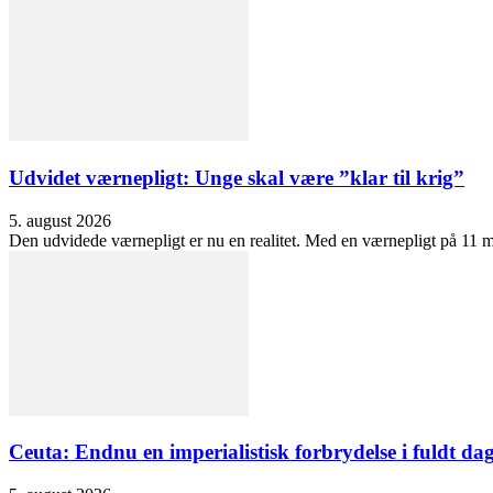
Udvidet værnepligt: Unge skal være ”klar til krig”
5. august 2026
Den udvidede værnepligt er nu en realitet. Med en værnepligt på 11 må
Ceuta: Endnu en imperialistisk forbrydelse i fuldt dag