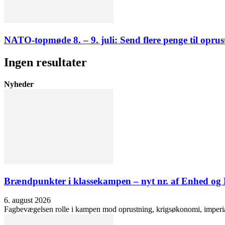
NATO-topmøde 8. – 9. juli: Send flere penge til oprus
Ingen resultater
Nyheder
Brændpunkter i klassekampen – nyt nr. af Enhed o
6. august 2026
Fagbevægelsen rolle i kampen mod oprustning, krigsøkonomi, imperialis