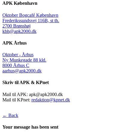
APK København
Oktober Bogcafé København
Frederikssundsvej 116B, st th.
2700 Brønshøj
kbh@apk2000.dk
APK Århus
Oktober - Århus
Ny Munkegade 88 kld.
8000 Århus C
aarhus@apk2000.dk
Skriv til APK & KPnet
Mail til APK:
apk@apk2000.dk
Mail til KPnet:
redaktion@kpnet.dk
← Back
Your message has been sent