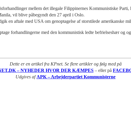
redsforhandlinger mellem det illegale Filippinernes Kommunistiske Part
nila, vil blive påbegyndt den 27 april i Oslo.
indgik en aftale med USA om genoptagelse af storstilede amerikanske mili
noptage forhandlingerne med den kommunistisk ledte befrielseshær og o
Dette er en artikel fra KPnet. Se flere artikler og følg med på
NET.DK – NYHEDER HVOR DER KÆMPES
– eller på
FACEB
Udgives af
APK – Arbejderpartiet Kommunisterne