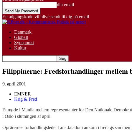
din email
En adgangskode vil blive sendt til dig på email
Danmark
Globalt
Synspunkt
Kultur
Filippinerne: Fredsforhandlinger mellem 
9. april 2001
EMNER
Krig & Fred
Et møde i Manila mellem repræsentanter for Den Nationale Demokratis
i Oslo i slutningen af april.
Oprørernes forhandlingsleder Luis Jaladoni ankom i fredags sammen m