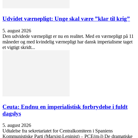
Udvidet værnepligt: Unge skal være ”klar til krig”
5. august 2026
Den udvidede værnepligt er nu en realitet. Med en værnepligt på 11
måneder og med kvindelig værnepligt har dansk imperialisme taget
et vigtigt skridt...
Ceuta: Endnu en imperialistisk forbrydelse i fuldt
dagslys
5. august 2026
Udtalelse fra sekretariatet for Centralkomiteen i Spaniens
Kommunistiske Parti (Marxist-Leninist) – PCE(m-l) De dramatiske