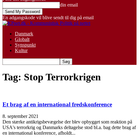
din email
En adgangskode vil blive sendt til dig på email
Danmark
Globalt
Synspunkt
Kultur
Tag: Stop Terrorkrigen
Et brag af en international fredskonference
8. september 2021
Den stærke antikrigsbevægelse der blev opbygget som reaktion på
USA's terrorkrig og Danmarks deltagelse stod bl.a. bag dette brag af
en international konference, afholdt...