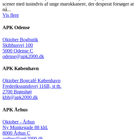
scener med tusindvis af unge marokkanere, der desperat forsøger at
nå...
Vis flere
APK Odense
Oktober Bogbutik
Skibhusvej 100
5000 Odense C
odense@apk2000.dk
APK København
Oktober Bogcafé København
Frederikssundsvej 116B, st th.
2700 Brønshøj
kbh@apk2000.dk
APK Århus
Oktober - Århus
Ny Munkegade 88 kld.
8000 Århus C
aarhus@apk2000.dk