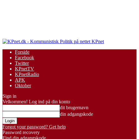
KPnet
Forside
Facebook
Twitter
KPnetTV
KPnetRadio
APK
Oktober
Sign in
Velkommen! Log ind på din konto
dit brugernavn
din adgangskode
Forgot your password? Get help
Password recovery
Find din adgangskode