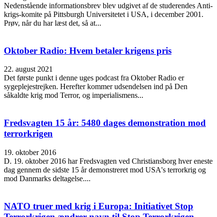
Nedenstående informationsbrev blev udgivet af de studerendes Anti-
krigs-komite på Pittsburgh Universitetet i USA, i december 2001.
Prøv, når du har læst det, så at...
Oktober Radio: Hvem betaler krigens pris
22. august 2021
Det første punkt i denne uges podcast fra Oktober Radio er
sygeplejestrejken. Herefter kommer udsendelsen ind på Den
såkaldte krig mod Terror, og imperialismens...
Fredsvagten 15 år: 5480 dages demonstration mod
terrorkrigen
19. oktober 2016
D. 19. oktober 2016 har Fredsvagten ved Christiansborg hver eneste
dag gennem de sidste 15 år demonstreret mod USA's terrorkrig og
mod Danmarks deltagelse....
NATO truer med krig i Europa: Initiativet Stop
Terrorkrigen ændrer navn til Stop Terrorkrigen...