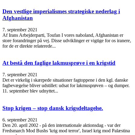
Den vestlige imperialismes strategiske nederlag i
Afghanistan
7. september 2021
Af Irans Arbejderparti, Toufan I vores naboland, Afghanistan er
store forandringer på vej. Disse udviklinger er vigtige for os iranere,
for de er direkte relaterede...
At bestå den faglige lakmusprøve i en krigstid
7. september 2021
Det er virkelig i skærpede situationer fagtoppene i den kgl. danske
fagbevægelse bliver udstillet: udsat for lakmusprøven – og dumper.
11. september blev udnyttet...
Stop krigen – stop dansk krigsdeltagelse.
6. september 2021
Den 20. april 2002 - på den internationale aktionsdag - var der
Fredsmarch Mod Bushs 'krig mod terror', Israel krig mod Palæstina