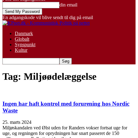
din email
En adgangskode vil blive sendt til dig på email
Danmark
Globalt
Synspunkt
Kultur
Tag: Miljøødelæggelse
Ingen har haft kontrol med forurening hos Nordic
Waste
25. marts 2024
Miljøskandalen ved Ølst uden for Randers vokser fortsat uge for
uge, og regningen for oprydningen har snart passeret de 150