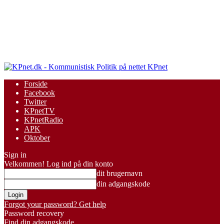
KPnet
Forside
Facebook
Twitter
KPnetTV
KPnetRadio
APK
Oktober
Sign in
Velkommen! Log ind på din konto
dit brugernavn
din adgangskode
Forgot your password? Get help
Password recovery
Find din adgangskode