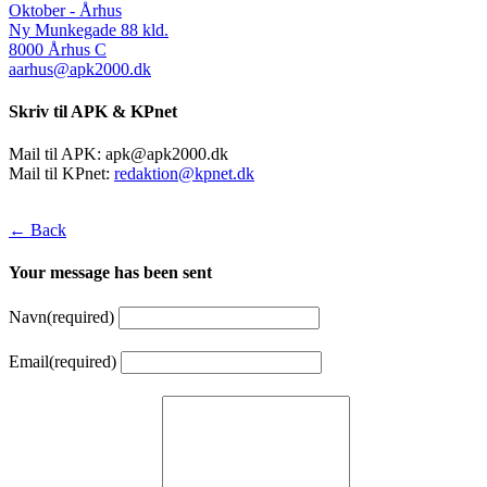
Oktober - Århus
Ny Munkegade 88 kld.
8000 Århus C
aarhus@apk2000.dk
Skriv til APK & KPnet
Mail til APK:
apk@apk2000.dk
Mail til KPnet:
redaktion@kpnet.dk
← Back
Your message has been sent
Navn
(required)
Email
(required)