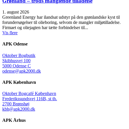
Grønland – trods manglende tilladelse
1. august 2026
Greenland Energy har ilandsat udstyr på den grønlandske kyst til
forundersøgelser til olieboring, selvom de mangler miljøtilladelse.
Firmaet og oliejagten har tætte forbindelser til...
Vis flere
APK Odense
Oktober Bogbutik
Skibhusvej 100
5000 Odense C
odense@apk2000.dk
APK København
Oktober Bogcafé København
Frederikssundsvej 116B, st th.
2700 Brønshøj
kbh@apk2000.dk
APK Århus