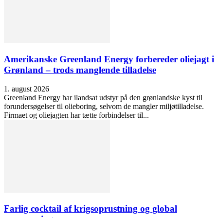
Amerikanske Greenland Energy forbereder oliejagt i
Grønland – trods manglende tilladelse
1. august 2026
Greenland Energy har ilandsat udstyr på den grønlandske kyst til
forundersøgelser til olieboring, selvom de mangler miljøtilladelse.
Firmaet og oliejagten har tætte forbindelser til...
Farlig cocktail af krigsoprustning og global