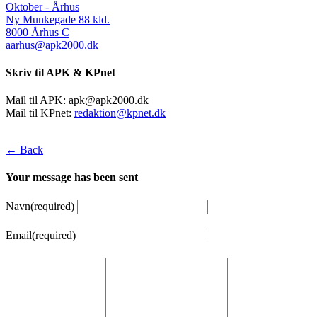
Oktober - Århus
Ny Munkegade 88 kld.
8000 Århus C
aarhus@apk2000.dk
Skriv til APK & KPnet
Mail til APK:
apk@apk2000.dk
Mail til KPnet:
redaktion@kpnet.dk
← Back
Your message has been sent
Navn
(required)
Email
(required)