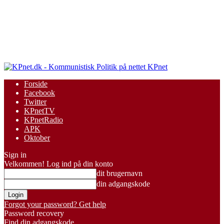
KPnet
Forside
Facebook
Twitter
KPnetTV
KPnetRadio
APK
Oktober
Sign in
Velkommen! Log ind på din konto
dit brugernavn
din adgangskode
Forgot your password? Get help
Password recovery
Find din adgangskode