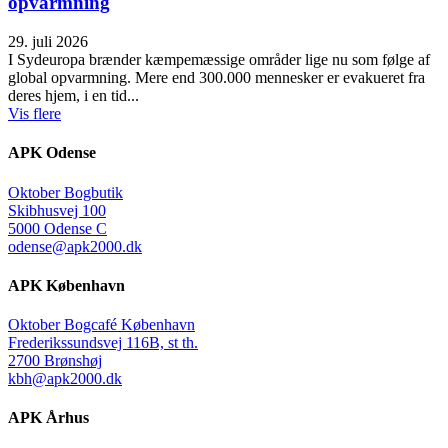
opvarmning
29. juli 2026
I Sydeuropa brænder kæmpemæssige områder lige nu som følge af
global opvarmning. Mere end 300.000 mennesker er evakueret fra
deres hjem, i en tid...
Vis flere
APK Odense
Oktober Bogbutik
Skibhusvej 100
5000 Odense C
odense@apk2000.dk
APK København
Oktober Bogcafé København
Frederikssundsvej 116B, st th.
2700 Brønshøj
kbh@apk2000.dk
APK Århus