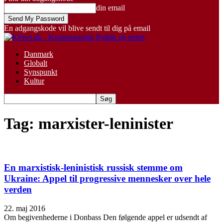
din email
En adgangskode vil blive sendt til dig på email
Danmark
Globalt
Synspunkt
Kultur
Tag: marxister-leninister
En marxistisk-leninistisk russisk stemme om
Ukraine: Appel til progressive mennesker over hele
verden
22. maj 2016
Om begivenhederne i Donbass Den følgende appel er udsendt af