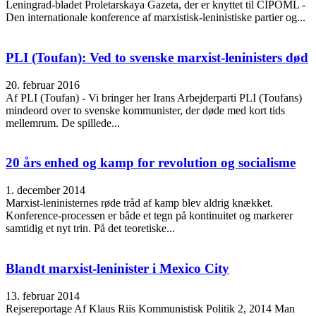
Leningrad-bladet Proletarskaya Gazeta, der er knyttet til CIPOML -
Den internationale konference af marxistisk-leninistiske partier og...
PLI (Toufan): Ved to svenske marxist-leninisters død
20. februar 2016
Af PLI (Toufan) - Vi bringer her Irans Arbejderparti PLI (Toufans)
mindeord over to svenske kommunister, der døde med kort tids
mellemrum. De spillede...
20 års enhed og kamp for revolution og socialisme
1. december 2014
Marxist-leninisternes røde tråd af kamp blev aldrig knækket.
Konference-processen er både et tegn på kontinuitet og markerer
samtidig et nyt trin. På det teoretiske...
Blandt marxist-leninister i Mexico City
13. februar 2014
Rejsereportage Af Klaus Riis Kommunistisk Politik 2, 2014 Man