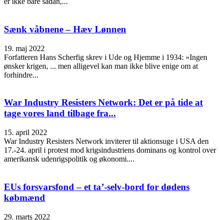
er ikke bare sådan,...
Sænk våbnene – Hæv Lønnen
19. maj 2022
Forfatteren Hans Scherfig skrev i Ude og Hjemme i 1934: »Ingen
ønsker krigen, ... men alligevel kan man ikke blive enige om at
forhindre...
War Industry Resisters Network: Det er på tide at
tage vores land tilbage fra...
15. april 2022
War Industry Resisters Network inviterer til aktionsuge i USA den
17.-24. april i protest mod krigsindustriens dominans og kontrol over
amerikansk udenrigspolitik og økonomi....
EUs forsvarsfond – et ta’-selv-bord for dødens
købmænd
29. marts 2022