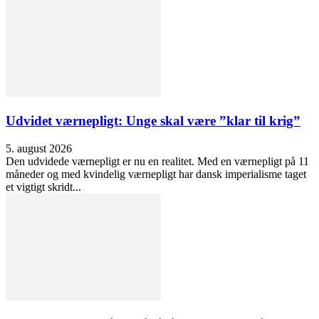
Udvidet værnepligt: Unge skal være ”klar til krig”
5. august 2026
Den udvidede værnepligt er nu en realitet. Med en værnepligt på 11
måneder og med kvindelig værnepligt har dansk imperialisme taget
et vigtigt skridt...