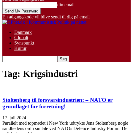
din email
En adgangskode vil blive sendt til dig på email
Danmark
Globalt
Synspunkt
Kultur
Tag: Krigsindustri
Stoltenberg til forsvarsindustrien: – NATO er
grundlaget for forretning!
17. juli 2024
Parallelt med topmødet i New York udtrykte Jens Stoltenberg nogle
sandhedens ord i sin tale ved NATOs Defence Industry Forum. Det