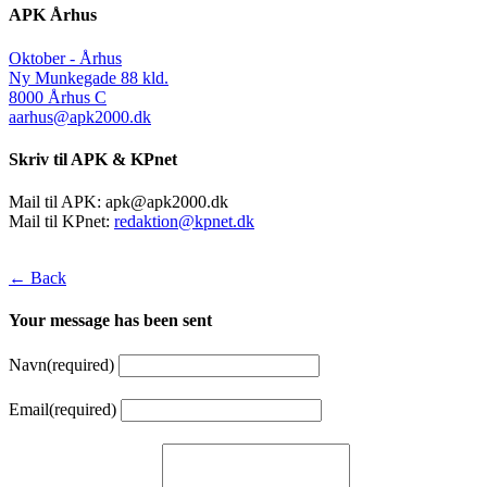
APK Århus
Oktober - Århus
Ny Munkegade 88 kld.
8000 Århus C
aarhus@apk2000.dk
Skriv til APK & KPnet
Mail til APK:
apk@apk2000.dk
Mail til KPnet:
redaktion@kpnet.dk
← Back
Your message has been sent
Navn
(required)
Email
(required)