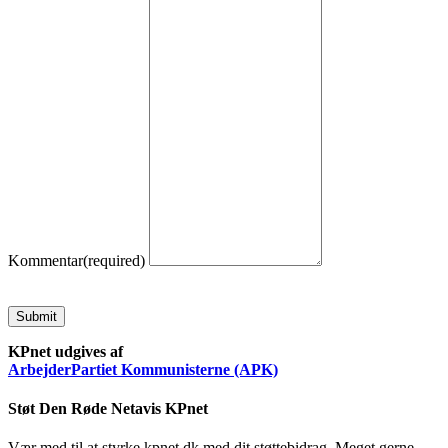
Kommentar
(required)
Submit
KPnet udgives af
ArbejderPartiet Kommunisterne (APK)
Støt Den Røde Netavis KPnet
Vær med til at styrke kpnet.dk med dit støttebidrag. Meget gerne