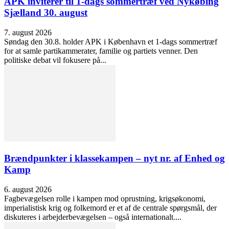
APK inviterer til 1-dags sommertræf ved Nykøbing
Sjælland 30. august
7. august 2026
Søndag den 30.8. holder APK i København et 1-dags sommertræf
for at samle partikammerater, familie og partiets venner. Den
politiske debat vil fokusere på...
Brændpunkter i klassekampen – nyt nr. af Enhed og
Kamp
6. august 2026
Fagbevægelsen rolle i kampen mod oprustning, krigsøkonomi,
imperialistisk krig og folkemord er et af de centrale spørgsmål, der
diskuteres i arbejderbevægelsen – også internationalt....