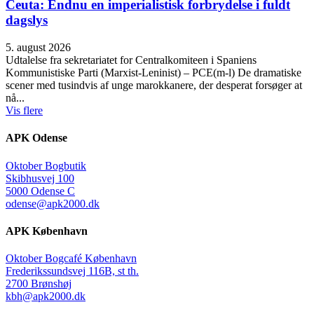
Ceuta: Endnu en imperialistisk forbrydelse i fuldt
dagslys
5. august 2026
Udtalelse fra sekretariatet for Centralkomiteen i Spaniens
Kommunistiske Parti (Marxist-Leninist) – PCE(m-l) De dramatiske
scener med tusindvis af unge marokkanere, der desperat forsøger at
nå...
Vis flere
APK Odense
Oktober Bogbutik
Skibhusvej 100
5000 Odense C
odense@apk2000.dk
APK København
Oktober Bogcafé København
Frederikssundsvej 116B, st th.
2700 Brønshøj
kbh@apk2000.dk