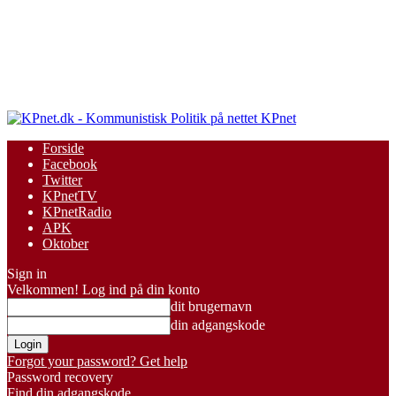
KPnet
Forside
Facebook
Twitter
KPnetTV
KPnetRadio
APK
Oktober
Sign in
Velkommen! Log ind på din konto
dit brugernavn
din adgangskode
Forgot your password? Get help
Password recovery
Find din adgangskode