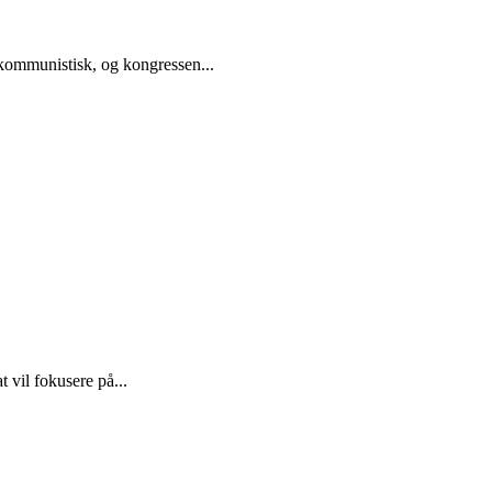
 kommunistisk, og kongressen...
 vil fokusere på...