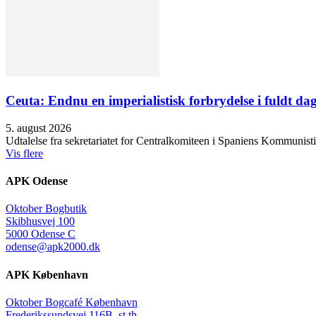
Ceuta: Endnu en imperialistisk forbrydelse i fuldt dag
5. august 2026
Udtalelse fra sekretariatet for Centralkomiteen i Spaniens Kommunisti
Vis flere
APK Odense
Oktober Bogbutik
Skibhusvej 100
5000 Odense C
odense@apk2000.dk
APK København
Oktober Bogcafé København
Frederikssundsvej 116B, st th.