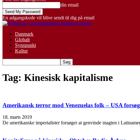
din email
En adgangskode vil blive sendt til dig på email
Danmark
Globalt
Synspunkt
Kultur
Tag: Kinesisk kapitalisme
Amerikansk terror mod Venezuelas folk – USA forsøge
18. marts 2019
De amerikanske imperialister forsøger at genvinde magten i Latinamer