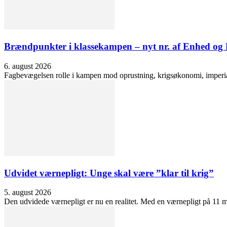
Brændpunkter i klassekampen – nyt nr. af Enhed o
6. august 2026
Fagbevægelsen rolle i kampen mod oprustning, krigsøkonomi, imperialis
Udvidet værnepligt: Unge skal være ”klar til krig”
5. august 2026
Den udvidede værnepligt er nu en realitet. Med en værnepligt på 11 må