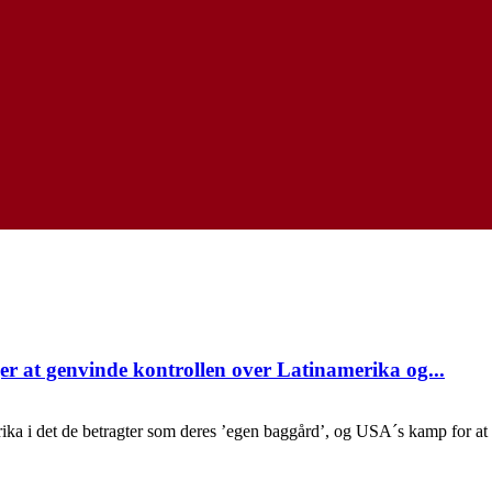
r at genvinde kontrollen over Latinamerika og...
ika i det de betragter som deres ’egen baggård’, og USA´s kamp for at 