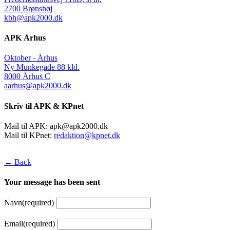
2700 Brønshøj
kbh@apk2000.dk
APK Århus
Oktober - Århus
Ny Munkegade 88 kld.
8000 Århus C
aarhus@apk2000.dk
Skriv til APK & KPnet
Mail til APK:
apk@apk2000.dk
Mail til KPnet:
redaktion@kpnet.dk
← Back
Your message has been sent
Navn
(required)
Email
(required)