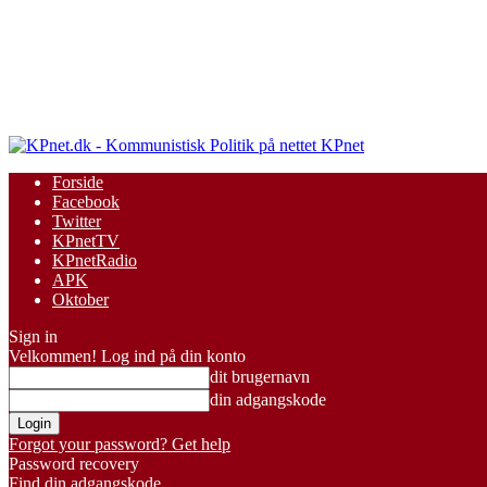
KPnet
Forside
Facebook
Twitter
KPnetTV
KPnetRadio
APK
Oktober
Sign in
Velkommen! Log ind på din konto
dit brugernavn
din adgangskode
Forgot your password? Get help
Password recovery
Find din adgangskode