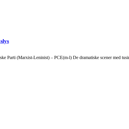
slys
ske Parti (Marxist-Leninist) – PCE(m-l) De dramatiske scener med tusin