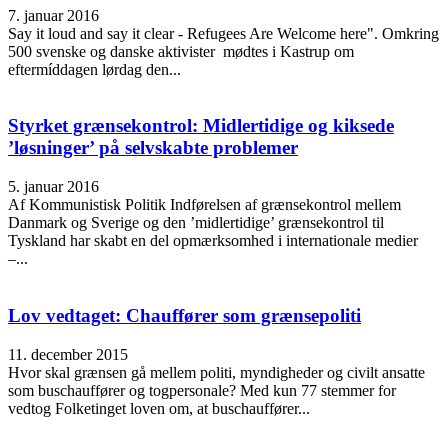
7. januar 2016
Say it loud and say it clear - Refugees Are Welcome here". Omkring
500 svenske og danske aktivister mødtes i Kastrup om
eftermíddagen lørdag den...
Styrket grænsekontrol: Midlertidige og kiksede
’løsninger’ på selvskabte problemer
5. januar 2016
Af Kommunistisk Politik Indførelsen af grænsekontrol mellem
Danmark og Sverige og den ’midlertidige’ grænsekontrol til
Tyskland har skabt en del opmærksomhed i internationale medier
–...
Lov vedtaget: Chauffører som grænsepoliti
11. december 2015
Hvor skal grænsen gå mellem politi, myndigheder og civilt ansatte
som buschauffører og togpersonale? Med kun 77 stemmer for
vedtog Folketinget loven om, at buschauffører...