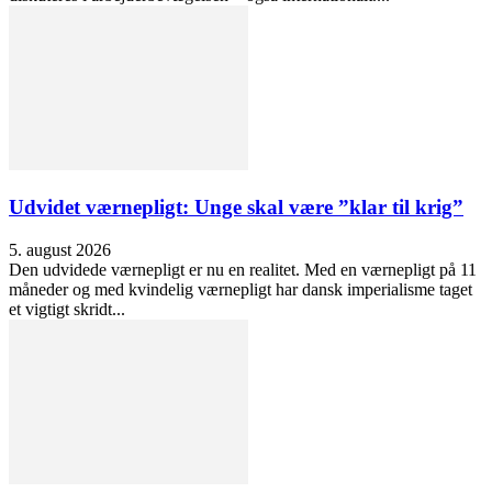
Udvidet værnepligt: Unge skal være ”klar til krig”
5. august 2026
Den udvidede værnepligt er nu en realitet. Med en værnepligt på 11
måneder og med kvindelig værnepligt har dansk imperialisme taget
et vigtigt skridt...