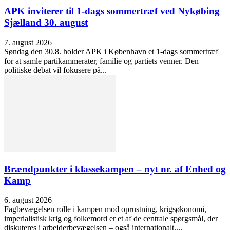
APK inviterer til 1-dags sommertræf ved Nykøbing
Sjælland 30. august
7. august 2026
Søndag den 30.8. holder APK i København et 1-dags sommertræf
for at samle partikammerater, familie og partiets venner. Den
politiske debat vil fokusere på...
Brændpunkter i klassekampen – nyt nr. af Enhed og
Kamp
6. august 2026
Fagbevægelsen rolle i kampen mod oprustning, krigsøkonomi,
imperialistisk krig og folkemord er et af de centrale spørgsmål, der
diskuteres i arbejderbevægelsen – også internationalt....