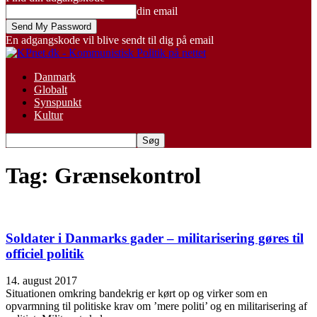
din email
En adgangskode vil blive sendt til dig på email
Danmark
Globalt
Synspunkt
Kultur
Tag: Grænsekontrol
Soldater i Danmarks gader – militarisering gøres til
officiel politik
14. august 2017
Situationen omkring bandekrig er kørt op og virker som en
opvarmning til politiske krav om ’mere politi’ og en militarisering af