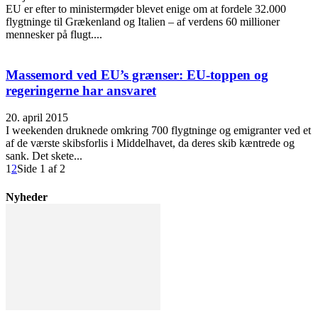
EU er efter to ministermøder blevet enige om at fordele 32.000
flygtninge til Grækenland og Italien – af verdens 60 millioner
mennesker på flugt....
Massemord ved EU’s grænser: EU-toppen og
regeringerne har ansvaret
20. april 2015
I weekenden druknede omkring 700 flygtninge og emigranter ved et
af de værste skibsforlis i Middelhavet, da deres skib kæntrede og
sank. Det skete...
1
2
Side 1 af 2
Nyheder