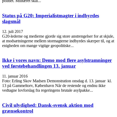
politiet. Militæret skal...
Status på G20: Imperialistmagter i indbyrdes
slagsmål
12. juli 2017
G20-lederne og medierne gjorde sig store anstrengelser for at skjule,
at modsætningerne mellem stormagterne indbyrdes skærper til, og at
enigheden om mange vigtige geopolitiske...
Ikke i vores navn: Demo mod flere asylstramninger
ved førstebehandlingen 13. januar
11. januar 2016
Foto: Erling Skov Madsen Demonstration onsdag d. 13. januar kl.
13 på Gammeltorv, København Når de restende og endnu ikke
vedtagne lovforslag fra regeringens brutale asylpakke...
Civil ulydighed: Dansk-svensk aktion mod
grænsekontrol