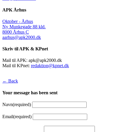
APK Århus
Oktober - Århus
Ny Munkegade 88 kld.
8000 Århus C
aarhus@apk2000.dk
Skriv til APK & KPnet
Mail til APK:
apk@apk2000.dk
Mail til KPnet:
redaktion@kpnet.dk
← Back
Your message has been sent
Navn
(required)
Email
(required)