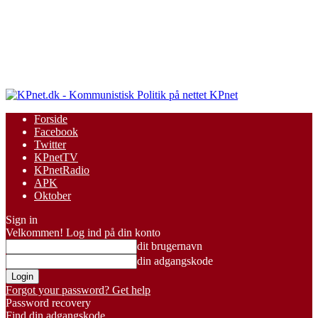
KPnet
Forside
Facebook
Twitter
KPnetTV
KPnetRadio
APK
Oktober
Sign in
Velkommen! Log ind på din konto
dit brugernavn
din adgangskode
Forgot your password? Get help
Password recovery
Find din adgangskode