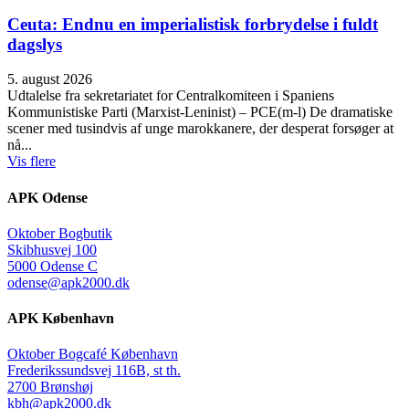
Ceuta: Endnu en imperialistisk forbrydelse i fuldt
dagslys
5. august 2026
Udtalelse fra sekretariatet for Centralkomiteen i Spaniens
Kommunistiske Parti (Marxist-Leninist) – PCE(m-l) De dramatiske
scener med tusindvis af unge marokkanere, der desperat forsøger at
nå...
Vis flere
APK Odense
Oktober Bogbutik
Skibhusvej 100
5000 Odense C
odense@apk2000.dk
APK København
Oktober Bogcafé København
Frederikssundsvej 116B, st th.
2700 Brønshøj
kbh@apk2000.dk