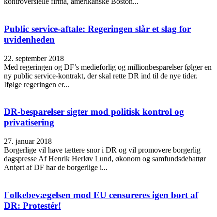
kontroversielle firma, amerikanske Boston...
Public service-aftale: Regeringen slår et slag for
uvidenheden
22. september 2018
Med regeringen og DF’s medieforlig og millionbesparelser følger en
ny public service-kontrakt, der skal rette DR ind til de nye tider.
Ifølge regeringen er...
DR-besparelser sigter mod politisk kontrol og
privatisering
27. januar 2018
Borgerlige vil have tættere snor i DR og vil promovere borgerlig
dagspresse Af Henrik Herløv Lund, økonom og samfundsdebattør
Anført af DF har de borgerlige i...
Folkebevægelsen mod EU censureres igen bort af
DR: Protestér!