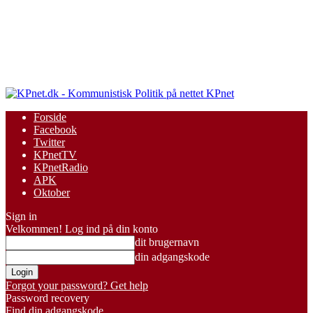
KPnet
Forside
Facebook
Twitter
KPnetTV
KPnetRadio
APK
Oktober
Sign in
Velkommen! Log ind på din konto
dit brugernavn
din adgangskode
Forgot your password? Get help
Password recovery
Find din adgangskode