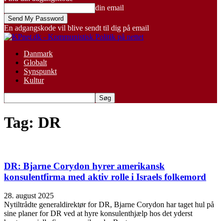
din email
En adgangskode vil blive sendt til dig på email
Danmark
Globalt
Synspunkt
Kultur
Tag: DR
DR: Bjarne Corydon hyrer amerikansk
konsulentfirma med aktiv rolle i Israels folkemord
28. august 2025
Nytiltrådte generaldirektør for DR, Bjarne Corydon har taget hul på
sine planer for DR ved at hyre konsulenthjælp hos det yderst