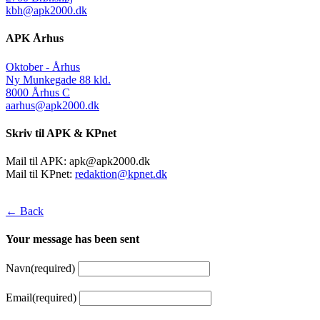
kbh@apk2000.dk
APK Århus
Oktober - Århus
Ny Munkegade 88 kld.
8000 Århus C
aarhus@apk2000.dk
Skriv til APK & KPnet
Mail til APK:
apk@apk2000.dk
Mail til KPnet:
redaktion@kpnet.dk
← Back
Your message has been sent
Navn
(required)
Email
(required)