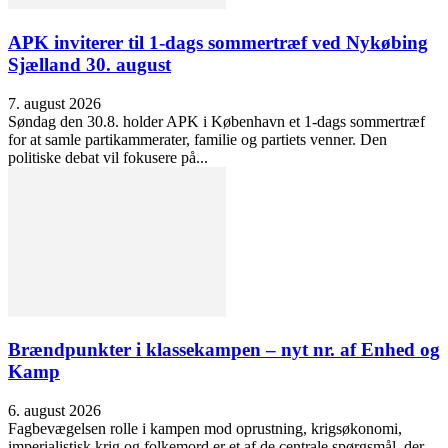
APK inviterer til 1-dags sommertræf ved Nykøbing
Sjælland 30. august
7. august 2026
Søndag den 30.8. holder APK i København et 1-dags sommertræf
for at samle partikammerater, familie og partiets venner. Den
politiske debat vil fokusere på...
Brændpunkter i klassekampen – nyt nr. af Enhed og
Kamp
6. august 2026
Fagbevægelsen rolle i kampen mod oprustning, krigsøkonomi,
imperialistisk krig og folkemord er et af de centrale spørgsmål, der