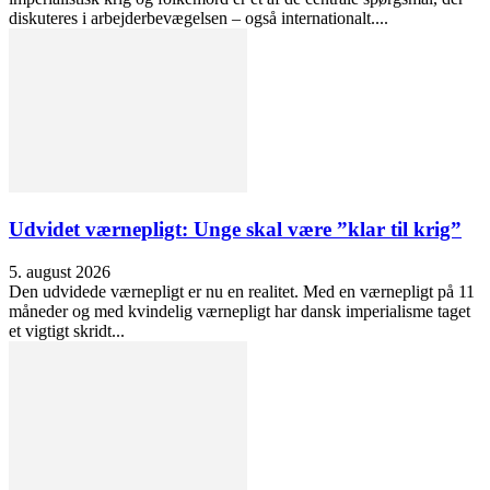
diskuteres i arbejderbevægelsen – også internationalt....
Udvidet værnepligt: Unge skal være ”klar til krig”
5. august 2026
Den udvidede værnepligt er nu en realitet. Med en værnepligt på 11
måneder og med kvindelig værnepligt har dansk imperialisme taget
et vigtigt skridt...