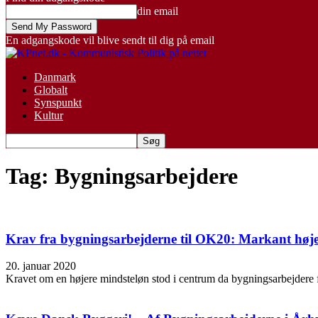
din email
En adgangskode vil blive sendt til dig på email
Danmark
Globalt
Synspunkt
Kultur
Tag: Bygningsarbejdere
Krav fra bygningsarbejderne til OK20: Markant høj
20. januar 2020
Kravet om en højere mindsteløn stod i centrum da bygningsarbejdere fr