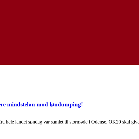
ere mindsteløn mod løndumping!
a hele landet søndag var samlet til stormøde i Odense. OK20 skal give 