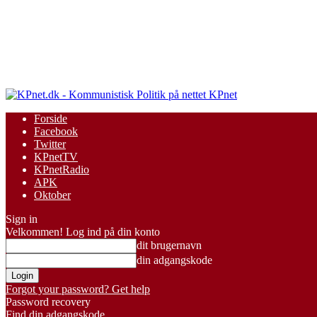
KPnet
Forside
Facebook
Twitter
KPnetTV
KPnetRadio
APK
Oktober
Sign in
Velkommen! Log ind på din konto
dit brugernavn
din adgangskode
Forgot your password? Get help
Password recovery
Find din adgangskode