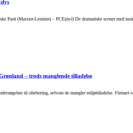
slys
ske Parti (Marxist-Leninist) – PCE(m-l) De dramatiske scener med tusin
Grønland – trods manglende tilladelse
ersøgelser til olieboring, selvom de mangler miljøtilladelse. Firmaet og o