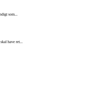
ndigt som...
kal have ret...