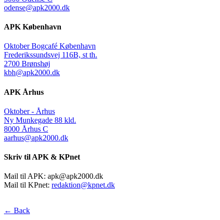
odense@apk2000.dk
APK København
Oktober Bogcafé København
Frederikssundsvej 116B, st th.
2700 Brønshøj
kbh@apk2000.dk
APK Århus
Oktober - Århus
Ny Munkegade 88 kld.
8000 Århus C
aarhus@apk2000.dk
Skriv til APK & KPnet
Mail til APK:
apk@apk2000.dk
Mail til KPnet:
redaktion@kpnet.dk
← Back