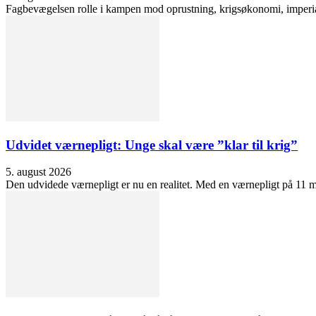
Fagbevægelsen rolle i kampen mod oprustning, krigsøkonomi, imperialis
Udvidet værnepligt: Unge skal være ”klar til krig”
5. august 2026
Den udvidede værnepligt er nu en realitet. Med en værnepligt på 11 må