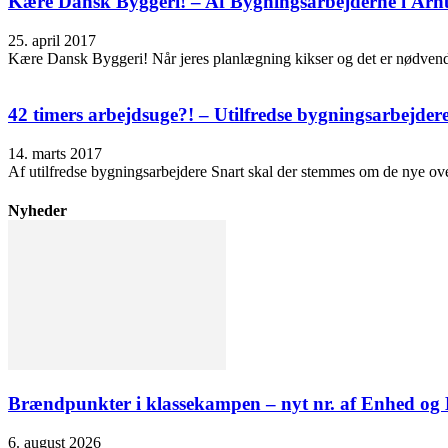
Kære Dansk Byggeri! – Af Bygningsarbejderne i Årh
25. april 2017
Kære Dansk Byggeri! Når jeres planlægning kikser og det er nødvendigt
42 timers arbejdsuge?! – Utilfredse bygningsarbejder
14. marts 2017
Af utilfredse bygningsarbejdere Snart skal der stemmes om de nye overe
Nyheder
Brændpunkter i klassekampen – nyt nr. af Enhed o
6. august 2026