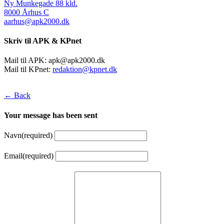
Ny Munkegade 88 kld.
8000 Århus C
aarhus@apk2000.dk
Skriv til APK & KPnet
Mail til APK:
apk@apk2000.dk
Mail til KPnet:
redaktion@kpnet.dk
← Back
Your message has been sent
Navn
(required)
Email
(required)