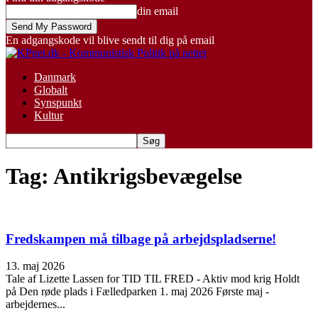
din email
En adgangskode vil blive sendt til dig på email
Danmark
Globalt
Synspunkt
Kultur
Tag: Antikrigsbevægelse
Fredskampen må tilbage på arbejdspladserne!
13. maj 2026
Tale af Lizette Lassen for TID TIL FRED - Aktiv mod krig Holdt
på Den røde plads i Fælledparken 1. maj 2026 Første maj -
arbejdernes...