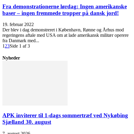
Fra demonstrationerne lørdag: Ingen amerikanske
baser – ingen fremmede tropper på dansk jord!
19. februar 2022
Der blev i dag demonstreret i København, Rønne og Århus mod
regeringens aftale med USA om at lade amerikansk militær operere
fra Danmark med...
1
2
3
Side 1 af 3
Nyheder
APK inviterer til 1-dags sommertræf ved Nykøbing
Sjælland 30. august
7. august 2026