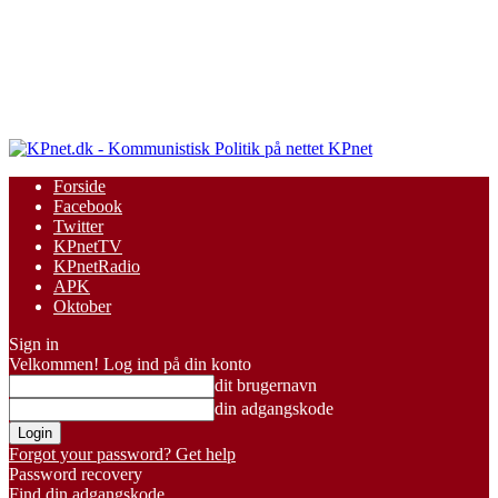
KPnet
Forside
Facebook
Twitter
KPnetTV
KPnetRadio
APK
Oktober
Sign in
Velkommen! Log ind på din konto
dit brugernavn
din adgangskode
Forgot your password? Get help
Password recovery
Find din adgangskode