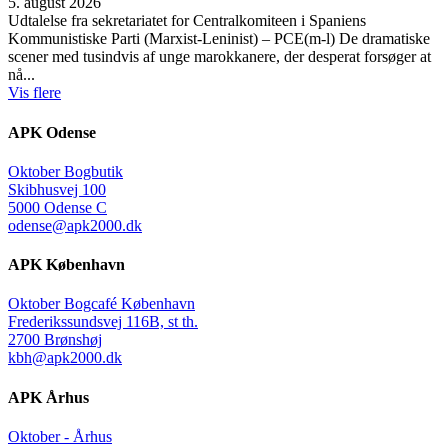
5. august 2026
Udtalelse fra sekretariatet for Centralkomiteen i Spaniens
Kommunistiske Parti (Marxist-Leninist) – PCE(m-l) De dramatiske
scener med tusindvis af unge marokkanere, der desperat forsøger at
nå...
Vis flere
APK Odense
Oktober Bogbutik
Skibhusvej 100
5000 Odense C
odense@apk2000.dk
APK København
Oktober Bogcafé København
Frederikssundsvej 116B, st th.
2700 Brønshøj
kbh@apk2000.dk
APK Århus
Oktober - Århus