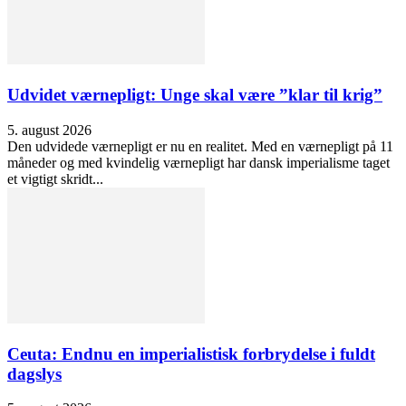
Udvidet værnepligt: Unge skal være ”klar til krig”
5. august 2026
Den udvidede værnepligt er nu en realitet. Med en værnepligt på 11
måneder og med kvindelig værnepligt har dansk imperialisme taget
et vigtigt skridt...
Ceuta: Endnu en imperialistisk forbrydelse i fuldt
dagslys