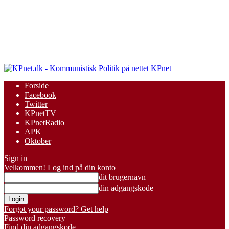
KPnet
Forside
Facebook
Twitter
KPnetTV
KPnetRadio
APK
Oktober
Sign in
Velkommen! Log ind på din konto
dit brugernavn
din adgangskode
Forgot your password? Get help
Password recovery
Find din adgangskode