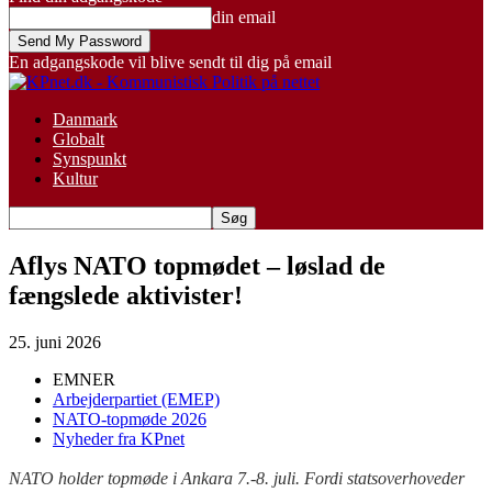
din email
En adgangskode vil blive sendt til dig på email
Danmark
Globalt
Synspunkt
Kultur
Aflys NATO topmødet – løslad de
fængslede aktivister!
25. juni 2026
EMNER
Arbejderpartiet (EMEP)
NATO-topmøde 2026
Nyheder fra KPnet
NATO holder topmøde i Ankara 7.-8. juli. Fordi statsoverhoveder