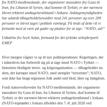
fra NATO-medlemslande, der organiserer massakrer fra Gaza til
Iran, fra Libanon til Syrien, skal komme til Tyrkiet, er der nærmest
blevet erklæret undtagelsestilstand i Ankara. Anklagemyndigheden
har udstedt tilbageholdelsesordrer mod 241 personer og over 209
personer er blevet taget i politiets varetægt. På trods af dette vil vi
fortsætte med at være på gader og pladser for at sige: “NATO, ud!”
Udtalelse fra Seyit Aslan, formand for det tyrkiske arbejderparti
EMEP
Hver morgen vågner vi op til nye politioperationer. Regeringen, der
i månedsvis har forberedt sig på at tage imod NATO i Tyrkiet —
historiens blodigste terror- og krigsorganisation — tilbageholder nu
dem, der kæmper imod NATO, med stemplet “terrorister”; NATO,
som ikke har bragt regionens folk andet end blod, tårer og fattigdom.
Fordi statsoverhoveder fra NATO-medlemslande, der organiserer
massakrer fra Gaza til Iran, fra Libanon til Syrien, skal komme til
Tyrkiet, er der nærmest blevet erklæret undtagelsestilstand i Ankara.
(NATO-topmødet i Ankara afholdes den 7.-8. juli 2026 ved