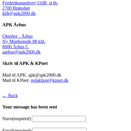
Frederikssundsvej 116B, st th.
2700 Brønshøj
kbh@apk2000.dk
APK Århus
Oktober - Århus
Ny Munkegade 88 kld.
8000 Århus C
aarhus@apk2000.dk
Skriv til APK & KPnet
Mail til APK:
apk@apk2000.dk
Mail til KPnet:
redaktion@kpnet.dk
← Back
Your message has been sent
Navn
(required)
Email
(required)