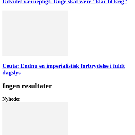
Udvidet værnepligt: Unge skal være ”klar til krig”
Ceuta: Endnu en imperialistisk forbrydelse i fuldt
dagslys
Ingen resultater
Nyheder