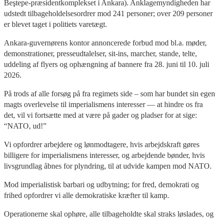
Beştepe-præsidentkomplekset i Ankara). Anklagemyndigheden har
udstedt tilbageholdelsesordrer mod 241 personer; over 209 personer
er blevet taget i politiets varetægt.
Ankara-guvernørens kontor annoncerede forbud mod bl.a. møder,
demonstrationer, presseudtalelser, sit-ins, marcher, stande, telte,
uddeling af flyers og ophængning af bannere fra 28. juni til 10. juli
2026.
På trods af alle forsøg på fra regimets side – som har bundet sin egen
magts overlevelse til imperialismens interesser — at hindre os fra
det, vil vi fortsætte med at være på gader og pladser for at sige:
“NATO, ud!”
Vi opfordrer arbejdere og lønmodtagere, hvis arbejdskraft gøres
billigere for imperialismens interesser, og arbejdende bønder, hvis
livsgrundlag åbnes for plyndring, til at udvide kampen mod NATO.
Mod imperialistisk barbari og udbytning; for fred, demokrati og
frihed opfordrer vi alle demokratiske kræfter til kamp.
Operationerne skal ophøre, alle tilbageholdte skal straks løslades, og