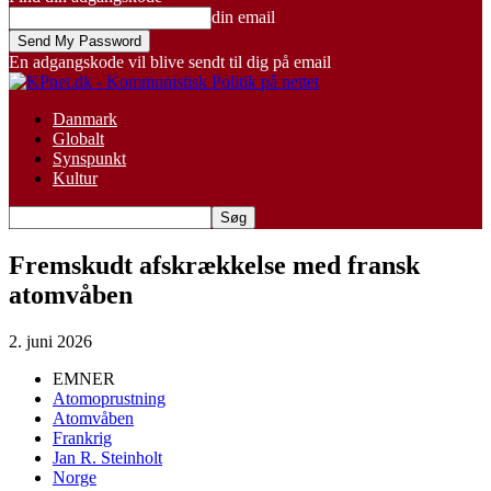
din email
En adgangskode vil blive sendt til dig på email
Danmark
Globalt
Synspunkt
Kultur
Fremskudt afskrækkelse med fransk
atomvåben
2. juni 2026
EMNER
Atomoprustning
Atomvåben
Frankrig
Jan R. Steinholt
Norge