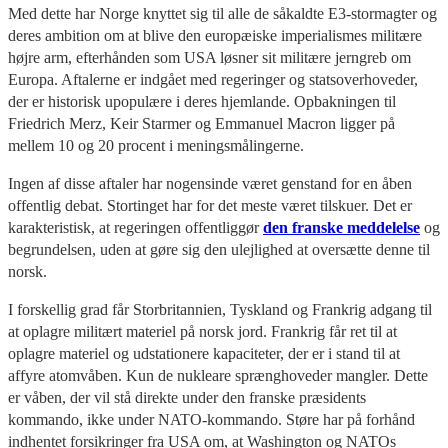
Med dette har Norge knyttet sig til alle de såkaldte E3-stormagter og
deres ambition om at blive den europæiske imperialismes militære
højre arm, efterhånden som USA løsner sit militære jerngreb om
Europa. Aftalerne er indgået med regeringer og statsoverhoveder,
der er historisk upopulære i deres hjemlande. Opbakningen til
Friedrich Merz, Keir Starmer og Emmanuel Macron ligger på
mellem 10 og 20 procent i meningsmålingerne.
Ingen af disse aftaler har nogensinde været genstand for en åben
offentlig debat. Stortinget har for det meste været tilskuer. Det er
karakteristisk, at regeringen offentliggør
den franske meddelelse
og
begrundelsen, uden at gøre sig den ulejlighed at oversætte denne til
norsk.
I forskellig grad får Storbritannien, Tyskland og Frankrig adgang til
at oplagre militært materiel på norsk jord. Frankrig får ret til at
oplagre materiel og udstationere kapaciteter, der er i stand til at
affyre atomvåben. Kun de nukleare sprænghoveder mangler. Dette
er våben, der vil stå direkte under den franske præsidents
kommando, ikke under NATO-kommando. Støre har på forhånd
indhentet forsikringer fra USA om, at Washington og NATOs