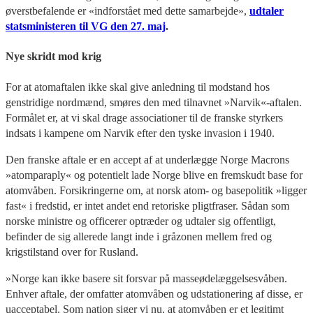
øverstbefalende er «indforstået med dette samarbejde»,
udtaler
statsministeren til VG den 27. maj
.
Nye skridt mod krig
For at atomaftalen ikke skal give anledning til modstand hos
genstridige nordmænd, smøres den med tilnavnet »Narvik«-aftalen.
Formålet er, at vi skal drage associationer til de franske styrkers
indsats i kampene om Narvik efter den tyske invasion i 1940.
Den franske aftale er en accept af at underlægge Norge Macrons
»atomparaply« og potentielt lade Norge blive en fremskudt base for
atomvåben. Forsikringerne om, at norsk atom- og basepolitik »ligger
fast« i fredstid, er intet andet end retoriske pligtfraser. Sådan som
norske ministre og officerer optræder og udtaler sig offentligt,
befinder de sig allerede langt inde i gråzonen mellem fred og
krigstilstand over for Rusland.
»Norge kan ikke basere sit forsvar på masseødelæggelsesvåben.
Enhver aftale, der omfatter atomvåben og udstationering af disse, er
uacceptabel. Som nation siger vi nu, at atomvåben er et legitimt