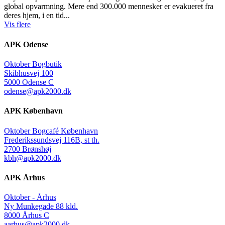
global opvarmning. Mere end 300.000 mennesker er evakueret fra
deres hjem, i en tid...
Vis flere
APK Odense
Oktober Bogbutik
Skibhusvej 100
5000 Odense C
odense@apk2000.dk
APK København
Oktober Bogcafé København
Frederikssundsvej 116B, st th.
2700 Brønshøj
kbh@apk2000.dk
APK Århus
Oktober - Århus
Ny Munkegade 88 kld.
8000 Århus C
aarhus@apk2000.dk