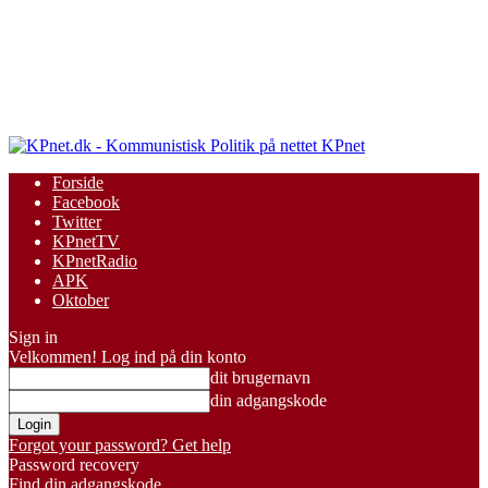
KPnet
Forside
Facebook
Twitter
KPnetTV
KPnetRadio
APK
Oktober
Sign in
Velkommen! Log ind på din konto
dit brugernavn
din adgangskode
Forgot your password? Get help
Password recovery
Find din adgangskode