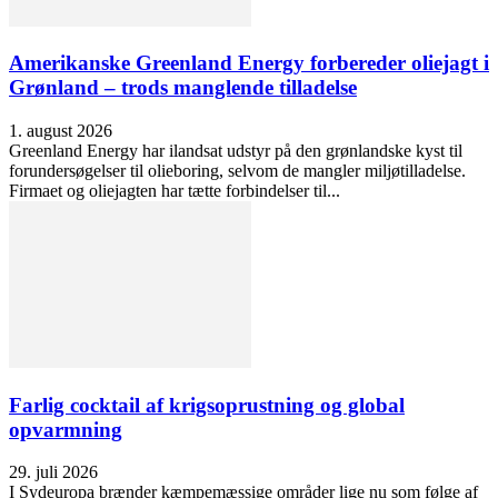
Amerikanske Greenland Energy forbereder oliejagt i
Grønland – trods manglende tilladelse
1. august 2026
Greenland Energy har ilandsat udstyr på den grønlandske kyst til
forundersøgelser til olieboring, selvom de mangler miljøtilladelse.
Firmaet og oliejagten har tætte forbindelser til...
Farlig cocktail af krigsoprustning og global
opvarmning
29. juli 2026
I Sydeuropa brænder kæmpemæssige områder lige nu som følge af