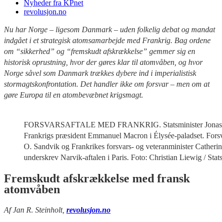
Nyheder fra KPnet
revolusjon.no
Nu har Norge – ligesom Danmark – uden folkelig debat og mandat
indgået i et strategisk atomsamarbejde med Frankrig. Bag ordene
om “sikkerhed” og “fremskudt afskrækkelse” gemmer sig en
historisk oprustning, hvor der gøres klar til atomvåben, og hvor
Norge såvel som Danmark trækkes dybere ind i imperialistisk
stormagtskonfrontation. Det handler ikke om forsvar – men om at
gøre Europa til en atombevæbnet krigsmagt.
FORSVARSAFTALE MED FRANKRIG. Statsminister Jonas G
Frankrigs præsident Emmanuel Macron i Élysée-paladset. Forsv
O. Sandvik og Frankrikes forsvars- og veteranminister Catherin
underskrev Narvik-aftalen i Paris. Foto: Christian Liewig / Stat
Fremskudt afskrækkelse med fransk
atomvåben
Af Jan R. Steinholt,
revolusjon.no