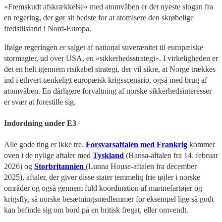
»Fremskudt afskrækkelse« med atomvåben er det nyeste slogan fra
en regering, der gør sit bedste for at atomisere den skrøbelige
fredstilstand i Nord-Europa.
Ifølge regeringen er salget af national suverænitet til europæiske
stormagter, ud over USA, en »sikkerhedsstrategi«. I virkeligheden er
det en helt igennem risikabel strategi, der vil sikre, at Norge trækkes
ind i ethvert tænkeligt europæisk krigsscenario, også med brug af
atomvåben. En dårligere forvaltning af norske sikkerhedsinteresser
er svær at forestille sig.
Indordning under E3
Alle gode ting er ikke tre.
Forsvarsaftalen med Frankrig
kommer
oven i de nylige aftaler med
Tyskland
(Hansa-aftalen fra 14. februar
2026) og
Storbritannien
(Lunna House-aftalen fra december
2025), aftaler, der giver disse stater temmelig frie tøjler i norske
områder og også gennem fuld koordination af marinefartøjer og
krigsfly, så norske besætningsmedlemmer for eksempel lige så godt
kan befinde sig om bord på en britisk fregat, eller omvendt.