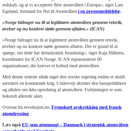
redskab, og at vi accepterer flere atomvåben i Europa«, siger Lars
Egeland, formand for Nei til Atomvåben
i en pressemeddelelse
.
»Norge bidrager nu til at legitimere atomvåben gennem retorik,
øvelser og nu konkret støtte gennem aftalen.« (ICAN)
»Norge bidrager nu til at legitimere atomvåben gennem retorik,
øvelser og nu konkret støtte gennem aftalen. Der er grund til at
spørge, om dette har demokratisk forankring«, siger Kaja Hilleren,
koordinator for ICAN Norge. ICAN repræsenterer 60
organisationer, der kræver et forbud mod atomvåben.
Med denne seneste aftale tager den norske regering endnu et skridt
nærmere en kommende krig. Undervejs skrotter den basepolitikken
og aftalen om ikke-spredning af atomvåben. Forfatningen er som
bekendt allerede såret.
Oversat fra revolusjon.no:
Fremskutt avskrekking med fransk
atomdressing
Læs også
EU som atommagt – Danmark i strategisk atomvåben