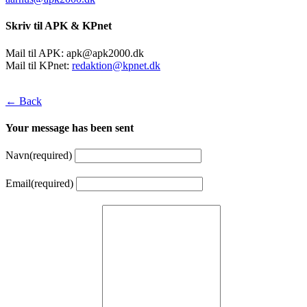
Skriv til APK & KPnet
Mail til APK:
apk@apk2000.dk
Mail til KPnet:
redaktion@kpnet.dk
← Back
Your message has been sent
Navn
(required)
Email
(required)