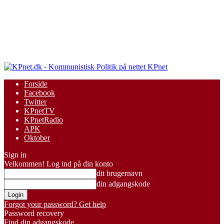
KPnet
Forside
Facebook
Twitter
KPnetTV
KPnetRadio
APK
Oktober
Sign in
Velkommen! Log ind på din konto
dit brugernavn
din adgangskode
Forgot your password? Get help
Password recovery
Find din adgangskode