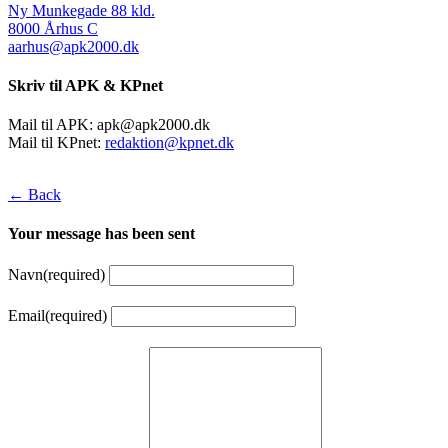
Ny Munkegade 88 kld.
8000 Århus C
aarhus@apk2000.dk
Skriv til APK & KPnet
Mail til APK:
apk@apk2000.dk
Mail til KPnet:
redaktion@kpnet.dk
← Back
Your message has been sent
Navn
(required)
Email
(required)