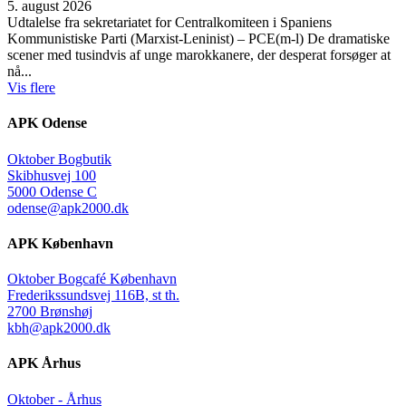
5. august 2026
Udtalelse fra sekretariatet for Centralkomiteen i Spaniens
Kommunistiske Parti (Marxist-Leninist) – PCE(m-l) De dramatiske
scener med tusindvis af unge marokkanere, der desperat forsøger at
nå...
Vis flere
APK Odense
Oktober Bogbutik
Skibhusvej 100
5000 Odense C
odense@apk2000.dk
APK København
Oktober Bogcafé København
Frederikssundsvej 116B, st th.
2700 Brønshøj
kbh@apk2000.dk
APK Århus
Oktober - Århus