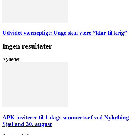
Udvidet værnepligt: Unge skal være ”klar til krig”
Ingen resultater
Nyheder
APK inviterer til 1-dags sommertræf ved Nykøbing
Sjælland 30. august