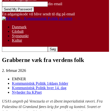
din email
En adgangskode vil blive sendt til dig på email
Danmark
Globalt
Synspunkt
Kultur
Grabberne væk fra verdens folk
2. februar 2026
EMNER
Kommunistisk Politik 14dags folder
Kommunistisk Politik hver 14. dag
Nyheder fra KPnet
USA’s angreb på Venezuela er et åbent imperialistisk røveri. Fra
Palæstina til Grønland føres krig for profit og kontrol. Svaret er