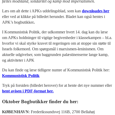
fælles modstand, solidaritet og kamp mod imperialismen.
Læs om alt dette i APKs uddelingsblad, som kan
downloades her
eller ved at klikke på billedet herunder. Bladet kan også hentes i
APK’s bogbutikker
.
I Kommunistisk Politik, der udkommer hvert 14. dag kan du læse
om APKs holdninger til vigtige begivenheder i klassekampen – bl.a.
hvorfor vi skal styrke kravet til regeringen om at stoppe sin støtte til
Israels folkemord. Om spørgsmål i marxismen-leninismen. Om
aktuelle udgivelser, som baggrunden palæstinenserne lange kamp,
og aktiviteter i APK
Du kan finde og læse tidligere numre af Kommunistisk Politik her:
Kommunistisk Politik
Tryk på forsiden (billedet herover) for at hente det nye nummer eller
hent avisen i PDF-format her.
Oktober Bogbutikker finder du her:
KØBENHAVN
: Frederikssundsvej 116B, 2700 Bellahøj