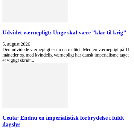
Udvidet værnepligt: Unge skal være ”klar til krig”
5. august 2026
Den udvidede værnepligt er nu en realitet. Med en værnepligt på 11
måneder og med kvindelig værnepligt har dansk imperialisme taget
et vigtigt skridt...
Ceuta: Endnu en imperialistisk forbrydelse i fuldt
dagslys