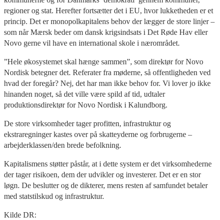
regioner og stat. Herefter fortsætter det i EU, hvor lukketheden er et
princip. Det er monopolkapitalens behov der lægger de store linjer –
som når Mærsk beder om dansk krigsindsats i Det Røde Hav eller
Novo gerne vil have en international skole i nærområdet.
”Hele økosystemet skal hænge sammen”, som direktør for Novo
Nordisk betegner det. Referater fra møderne, så offentligheden ved
hvad der foregår? Nej, det har man ikke behov for. Vi lover jo ikke
hinanden noget, så det ville være spild af tid, udtaler
produktionsdirektør for Novo Nordisk i Kalundborg.
De store virksomheder tager profitten, infrastruktur og
ekstraregninger kastes over på skatteyderne og forbrugerne –
arbejderklassen/den brede befolkning.
Kapitalismens støtter påstår, at i dette system er det virksomhederne
der tager risikoen, dem der udvikler og investerer. Det er en stor
løgn. De beslutter og de dikterer, mens resten af samfundet betaler
med statstilskud og infrastruktur.
Kilde DR: