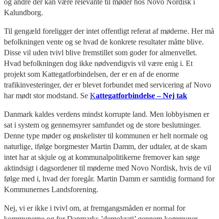
og andre der kan være relevante til møder hos Novo Nordisk i
Kalundborg.
Til gengæld foreligger der intet offentligt referat af møderne. Her må
befolkningen vente og se hvad de konkrete resultater måtte blive.
Disse vil uden tvivl blive fremstillet som goder for almenvellet.
Hvad befolkningen dog ikke nødvendigvis vil være enig i. Et
projekt som Kattegatforbindelsen, der er en af de enorme
trafikinvesteringer, der er blevet forbundet med servicering af Novo
har mødt stor modstand. Se
K
attegatforbindelse – Nej tak
Danmark kaldes verdens mindst korrupte land. Men lobbyismen er
sat i system og gennemsyrer samfundet og de store beslutninger.
Denne type møder og ønskelister til kommunen er helt normale og
naturlige, ifølge borgmester Martin Damm, der udtaler, at de skam
intet har at skjule og at kommunalpolitikerne fremover kan søge
aktindsigt i dagsordener til møderne med Novo Nordisk, hvis de vil
følge med i, hvad der foregår. Martin Damm er samtidig formand for
Kommunernes Landsforening.
Nej, vi er ikke i tvivl om, at fremgangsmåden er normal for
kommunerne og for Danmarks ’demokrati’ gennem kommuner,