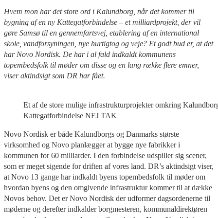
Hvem mon har det store ord i Kalundborg, når det kommer til
bygning af en ny Kattegatforbindelse – et milliardprojekt, der vil
gøre Samsø til en gennemfartsvej, etablering af en international
skole, vandforsyningen, nye hurtigtog og veje? Et godt bud er, at det
har Novo Nordisk. De har i al fald indkaldt kommunens
topembedsfolk til møder om disse og en lang række flere emner,
viser aktindsigt som DR har fået.
Et af de store mulige infrastrukturprojekter omkring Kalundborg
Kattegatforbindelse NEJ TAK
Novo Nordisk er både Kalundborgs og Danmarks største
virksomhed og Novo planlægger at bygge nye fabrikker i
kommunen for 60 milliarder. I den forbindelse udspiller sig scener,
som er meget sigende for driften af vores land. DR’s aktindsigt viser,
at Novo 13 gange har indkaldt byens topembedsfolk til møder om
hvordan byens og den omgivende infrastruktur kommer til at dække
Novos behov. Det er Novo Nordisk der udformer dagsordenerne til
møderne og derefter indkalder borgmesteren, kommunaldirektøren