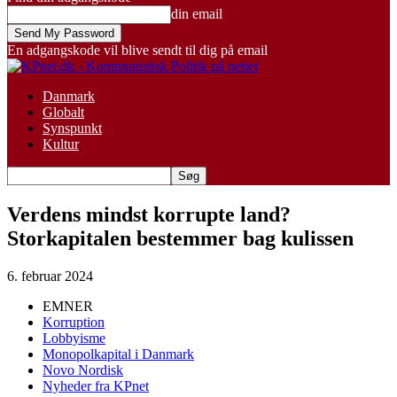
din email
En adgangskode vil blive sendt til dig på email
Danmark
Globalt
Synspunkt
Kultur
Verdens mindst korrupte land?
Storkapitalen bestemmer bag kulissen
6. februar 2024
EMNER
Korruption
Lobbyisme
Monopolkapital i Danmark
Novo Nordisk
Nyheder fra KPnet