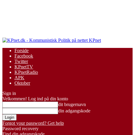
KPnet
Forside
Facebook
Twitter
KPnetTV
KPnetRadio
APK
Oktober
Sign in
Velkommen! Log ind på din konto
dit brugernavn
din adgangskode
Forgot your password? Get help
Password recovery
Find din adgangskode