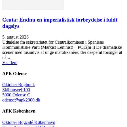
Ceuta: Endnu en imperialistisk forbrydelse i fuldt
dagslys
5. august 2026
Udtalelse fra sekretariatet for Centralkomiteen i Spaniens
Kommunistiske Parti (Marxist-Leninist) – PCE(m-l) De dramatiske
scener med tusindvis af unge marokkanere, der desperat forsøger at
nå...
Vis flere
APK Odense
Oktober Bogbutik
Skibhusvej 100
5000 Odense C
odense@apk2000.dk
APK København
Oktober Bogcafé København