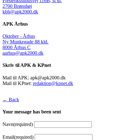
Frederikssundsvej 116B, st th.
2700 Brønshøj
kbh@apk2000.dk
APK Århus
Oktober - Århus
Ny Munkegade 88 kld.
8000 Århus C
aarhus@apk2000.dk
Skriv til APK & KPnet
Mail til APK:
apk@apk2000.dk
Mail til KPnet:
redaktion@kpnet.dk
← Back
Your message has been sent
Navn
(required)
Email
(required)