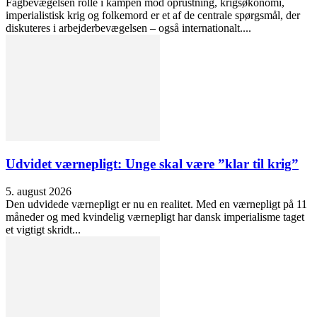
Fagbevægelsen rolle i kampen mod oprustning, krigsøkonomi,
imperialistisk krig og folkemord er et af de centrale spørgsmål, der
diskuteres i arbejderbevægelsen – også internationalt....
Udvidet værnepligt: Unge skal være ”klar til krig”
5. august 2026
Den udvidede værnepligt er nu en realitet. Med en værnepligt på 11
måneder og med kvindelig værnepligt har dansk imperialisme taget
et vigtigt skridt...