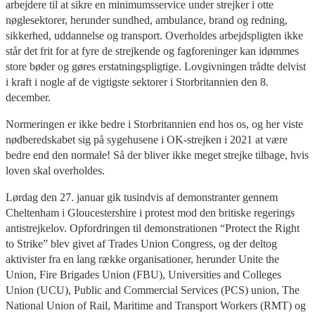
arbejdere til at sikre en minimumsservice under strejker i otte
nøglesektorer, herunder sundhed, ambulance, brand og redning,
sikkerhed, uddannelse og transport. Overholdes arbejdspligten ikke
står det frit for at fyre de strejkende og fagforeninger kan idømmes
store bøder og gøres erstatningspligtige. Lovgivningen trådte delvist
i kraft i nogle af de vigtigste sektorer i Storbritannien den 8.
december.
Normeringen er ikke bedre i Storbritannien end hos os, og her viste
nødberedskabet sig på sygehusene i OK-strejken i 2021 at være
bedre end den normale! Så der bliver ikke meget strejke tilbage, hvis
loven skal overholdes.
Lørdag den 27. januar gik tusindvis af demonstranter gennem
Cheltenham i Gloucestershire i protest mod den britiske regerings
antistrejkelov. Opfordringen til demonstrationen “Protect the Right
to Strike” blev givet af Trades Union Congress, og der deltog
aktivister fra en lang række organisationer, herunder Unite the
Union, Fire Brigades Union (FBU), Universities and Colleges
Union (UCU), Public and Commercial Services (PCS) union, The
National Union of Rail, Maritime and Transport Workers (RMT) og