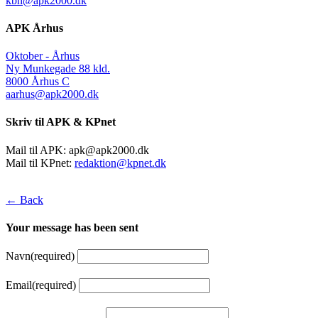
kbh@apk2000.dk
APK Århus
Oktober - Århus
Ny Munkegade 88 kld.
8000 Århus C
aarhus@apk2000.dk
Skriv til APK & KPnet
Mail til APK:
apk@apk2000.dk
Mail til KPnet:
redaktion@kpnet.dk
← Back
Your message has been sent
Navn
(required)
Email
(required)