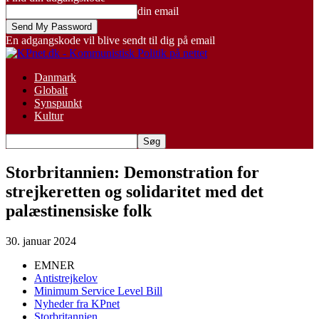
din email
En adgangskode vil blive sendt til dig på email
Danmark
Globalt
Synspunkt
Kultur
Storbritannien: Demonstration for
strejkeretten og solidaritet med det
palæstinensiske folk
30. januar 2024
EMNER
Antistrejkelov
Minimum Service Level Bill
Nyheder fra KPnet
Storbritannien