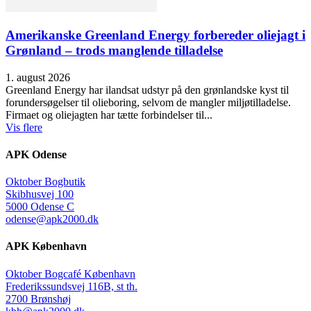
Amerikanske Greenland Energy forbereder oliejagt i
Grønland – trods manglende tilladelse
1. august 2026
Greenland Energy har ilandsat udstyr på den grønlandske kyst til
forundersøgelser til olieboring, selvom de mangler miljøtilladelse.
Firmaet og oliejagten har tætte forbindelser til...
Vis flere
APK Odense
Oktober Bogbutik
Skibhusvej 100
5000 Odense C
odense@apk2000.dk
APK København
Oktober Bogcafé København
Frederikssundsvej 116B, st th.
2700 Brønshøj