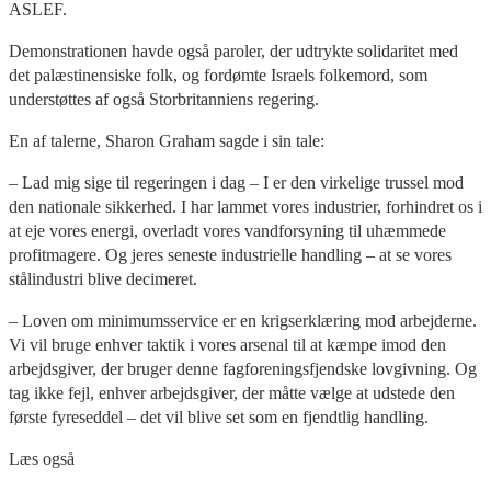
ASLEF.
Demonstrationen havde også paroler, der udtrykte solidaritet med
det palæstinensiske folk, og fordømte Israels folkemord, som
understøttes af også Storbritanniens regering.
En af talerne, Sharon Graham sagde i sin tale:
– Lad mig sige til regeringen i dag – I er den virkelige trussel mod
den nationale sikkerhed. I har lammet vores industrier, forhindret os i
at eje vores energi, overladt vores vandforsyning til uhæmmede
profitmagere. Og jeres seneste industrielle handling – at se vores
stålindustri blive decimeret.
– Loven om minimumsservice er en krigserklæring mod arbejderne.
Vi vil bruge enhver taktik i vores arsenal til at kæmpe imod den
arbejdsgiver, der bruger denne fagforeningsfjendske lovgivning. Og
tag ikke fejl, enhver arbejdsgiver, der måtte vælge at udstede den
første fyreseddel – det vil blive set som en fjendtlig handling.
Læs også