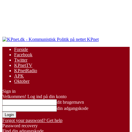
KPnet
Forside
Facebook
Twitter
KPnetTV
KPnetRadio
APK
Oktober
Sign in
Velkommen! Log ind på din konto
dit brugernavn
din adgangskode
Forgot your password? Get help
Password recovery
Find din adgangskode