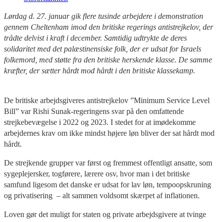
Lørdag d. 27. januar gik flere tusinde arbejdere i demonstration
gennem Cheltenham imod den britiske regerings antistrejkelov, der
trådte delvist i kraft i december. Samtidig udtrykte de deres
solidaritet med det palæstinensiske folk, der er udsat for Israels
folkemord, med støtte fra den britiske herskende klasse. De samme
kræfter, der sætter hårdt mod hårdt i den britiske klassekamp.
De britiske arbejdsgiveres antistrejkelov ”Minimum Service Level
Bill” var Rishi Sunak-regeringens svar på den omfattende
strejkebevægelse i 2022 og 2023. I stedet for at imødekomme
arbejdernes krav om ikke mindst højere løn bliver der sat hårdt mod
hårdt.
De strejkende grupper var først og fremmest offentligt ansatte, som
sygeplejersker, togførere, lærere osv, hvor man i det britiske
samfund ligesom det danske er udsat for lav løn, tempoopskruning
og privatisering – alt sammen voldsomt skærpet af inflationen.
Loven gør det muligt for staten og private arbejdsgivere at tvinge