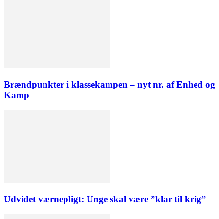
Brændpunkter i klassekampen – nyt nr. af Enhed og
Kamp
Udvidet værnepligt: Unge skal være ”klar til krig”