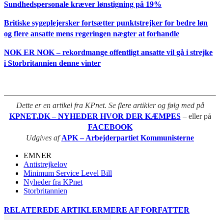
Sundhedspersonale kræver lønstigning på 19%
Britiske sygeplejersker fortsætter punktstrejker for bedre løn
og flere ansatte mens regeringen nægter at forhandle
NOK ER NOK – rekordmange offentligt ansatte vil gå i strejke
i Storbritannien denne vinter
Dette er en artikel fra KPnet. Se flere artikler og følg med på
KPNET.DK – NYHEDER HVOR DER KÆMPES
– eller på
FACEBOOK
Udgives af
APK – Arbejderpartiet Kommunisterne
EMNER
Antistrejkelov
Minimum Service Level Bill
Nyheder fra KPnet
Storbritannien
RELATEREDE ARTIKLER
MERE AF FORFATTER