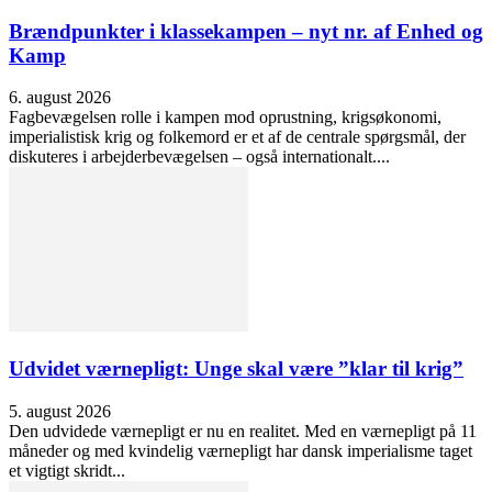
Brændpunkter i klassekampen – nyt nr. af Enhed og
Kamp
6. august 2026
Fagbevægelsen rolle i kampen mod oprustning, krigsøkonomi,
imperialistisk krig og folkemord er et af de centrale spørgsmål, der
diskuteres i arbejderbevægelsen – også internationalt....
Udvidet værnepligt: Unge skal være ”klar til krig”
5. august 2026
Den udvidede værnepligt er nu en realitet. Med en værnepligt på 11
måneder og med kvindelig værnepligt har dansk imperialisme taget
et vigtigt skridt...